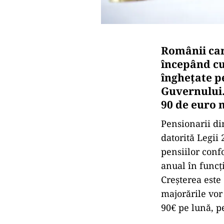
Românii car
începând cu
înghețate p
Guvernului.
90 de euro 
Pensionarii di
datorită Legii
pensiilor confo
anual în funcți
Creșterea este 
majorările vor
90€ pe lună, p