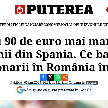
TE
POLITICĂ
FINANCIAR
ECONOMIE
SOCIAL
OPINII
ZVONURI
IN
u 90 de euro mai ma
ii din Spania. Ce ba
narii în România î
Publicat: 02 ian. 2025, 14:23, de
Mariana Olteanu
, în
SOCIAL
Adaugă-ne ca sursă preferată în Google