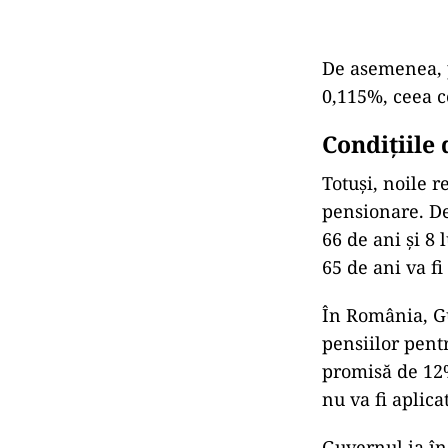
De asemenea, p
0,115%, ceea c
Condițiile
Totuși, noile 
pensionare. De
66 de ani și 8 
65 de ani va fi
În România, G
pensiilor pent
promisă de 12%,
nu va fi aplica
Guvernul ia în