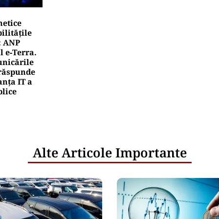
netice
litățile
: ANP
l e‑Terra.
nicările
e răspunde
nța IT a
blice
Alte Articole Importante