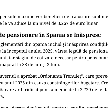
ensiile maxime vor beneficia de o ajustare suplim
e le va aduce la un nivel de 3.267 de euro lunar.
 de pensionare în Spania se înăspresc
reglementări din Spania includ și înăsprirea condițiil
 la începutul anului 2025, vârsta legală de pensionar
luni, iar stagiul de cotizare necesar pentru pensionar
 majorat la 38 de ani și 3 luni.
uvernul a aprobat „Ordonanța Trenuleț”, care preve
ru anul 2025 din cauza constrângerilor bugetare. Cr
 care ar fi ridicat pensia medie de la 2.720 de lei la
tă.
 considerare două soluții pentru a sprijini pensionar