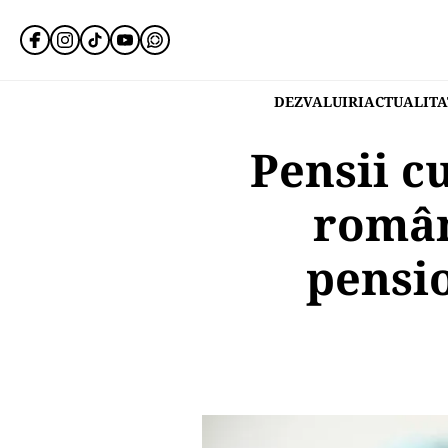
DEZVALUIRI
ACTUALITA
Pensii c
român
pensio