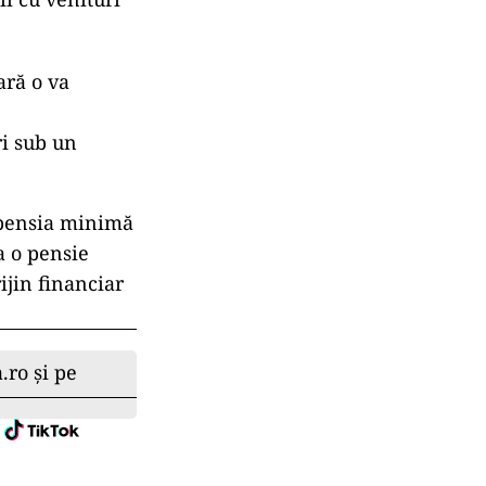
ară o va
i sub un
 pensia minimă
ca o pensie
ijin financiar
.ro și pe