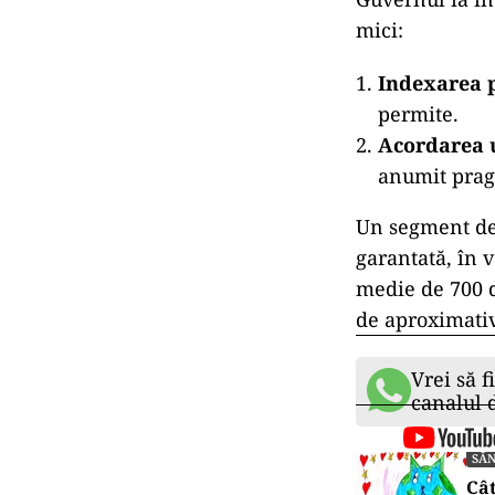
mici:
Indexarea p
permite.
Acordarea u
anumit prag 
Un segment de
garantată, în v
medie de 700 d
de aproximativ
Vrei să f
canalul
SĂ
Cât