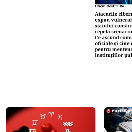
Oficiuldestiri.ro
Atacurile ciber
expun vulnerabi
statului român
repetă scenariu
Ce ascund comu
oficiale și cin
pentru mentena
instituțiilor pu