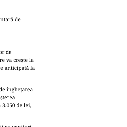
entară de
or de
e va crește la
e anticipată la
de înghețarea
eșterea
 3.050 de lei,
ii cu venituri