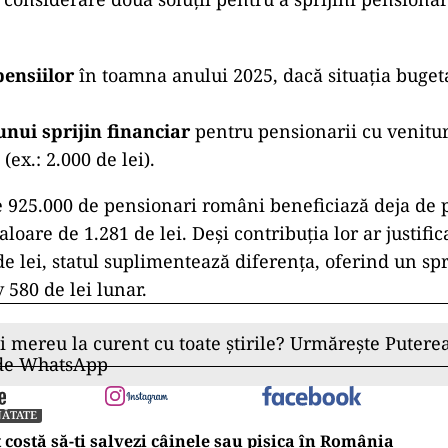
ensiilor
în toamna anului 2025, dacă situația buget
nui sprijin financiar
pentru pensionarii cu venitur
(ex.: 2.000 de lei).
 925.000 de pensionari români beneficiază deja de
aloare de 1.281 de lei. Deși contribuția lor ar justifi
e lei, statul suplimentează diferența, oferind un spr
 580 de lei lunar.
ii mereu la curent cu toate știrile? Urmărește Puterea
 de WhatsApp
NĂTATE
 costă să-ți salvezi câinele sau pisica în România