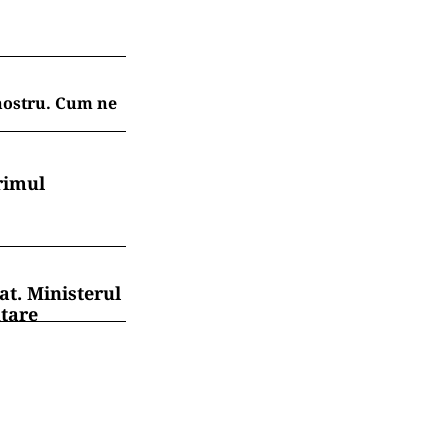
 nostru. Cum ne
rimul
at. Ministerul
ntare