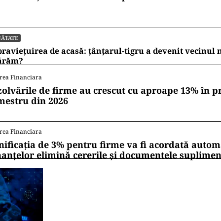
NĂTATE
raviețuirea de acasă: țânțarul-tigru a devenit vecinul
ărăm?
rea Financiara
zolvările de firme au crescut cu aproape 13% în p
mestru din 2026
rea Financiara
nificația de 3% pentru firme va fi acordată autom
nanțelor elimină cererile și documentele suplime