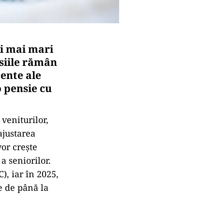
ii mai mari
siile rămân
ente ale
o pensie cu
veniturilor,
ajustarea
vor crește
a seniorilor.
), iar în 2025,
e de până la