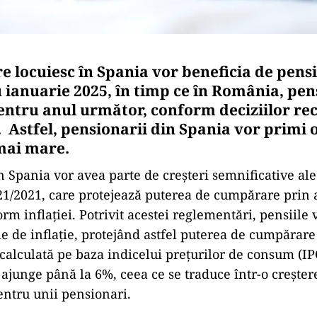
e locuiesc în Spania vor beneficia de pens
 ianuarie 2025, în timp ce în România, pen
entru anul următor, conform deciziilor rec
 Astfel, pensionarii din Spania vor primi 
mai mare.
n Spania vor avea parte de creșteri semnificative ale 
 21/2021, care protejează puterea de cumpărare prin 
rm inflației. Potrivit acestei reglementări, pensiile 
e de inflație, protejând astfel puterea de cumpărare 
calculată pe baza indicelui prețurilor de consum (IPC
 ajunge până la 6%, ceea ce se traduce într-o creșter
entru unii pensionari.