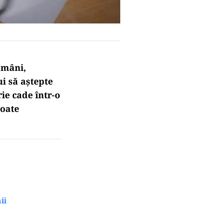
omâni,
ui să aștepte
ie cade într-o
toate
ii