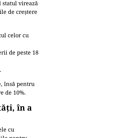
 statul virează
ile de creștere
zul celor cu
erii de peste 18
.
e, însă pentru
re de 10%.
ți, în a
ele cu