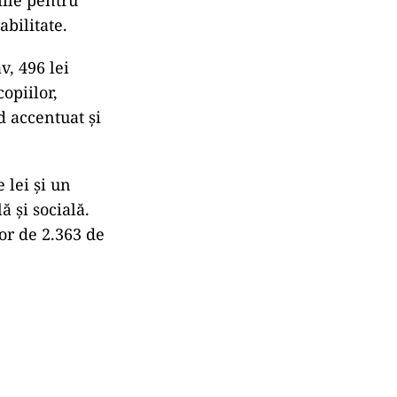
iile pentru
abilitate.
v, 496 lei
opiilor,
d accentuat și
 lei și un
 și socială.
or de 2.363 de