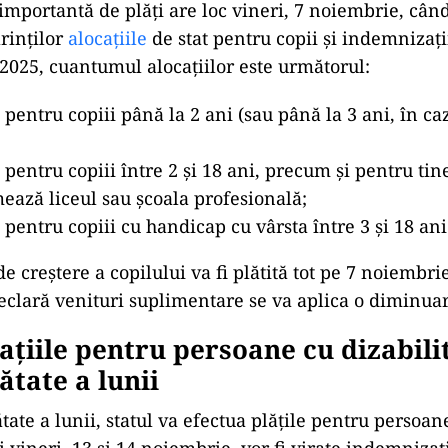
importantă de plăți are loc vineri, 7 noiembrie, când
ărinților
alocațiile
de stat pentru copii și indemnizați
n 2025, cuantumul alocațiilor este următorul:
 pentru copiii până la 2 ani (sau până la 3 ani, în ca
 pentru copiii între 2 și 18 ani, precum și pentru tin
ează liceul sau școala profesională;
 pentru copiii cu handicap cu vârsta între 3 și 18 ani
 creștere a copilului va fi plătită tot pe 7 noiembri
declară venituri suplimentare se va aplica o diminua
țiile pentru persoane cu dizabilită
tate a lunii
ate a lunii, statul va efectua plățile pentru persoan