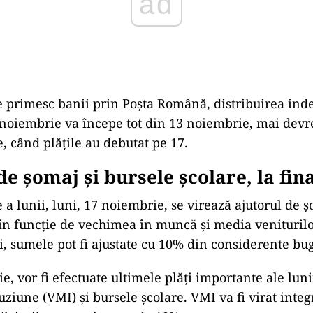
ad
e primesc banii prin Poșta Română, distribuirea ind
 noiembrie va începe tot din 13 noiembrie, mai dev
, când plățile au debutat pe 17.
de șomaj și bursele școlare, la fina
 a lunii, luni, 17 noiembrie, se virează ajutorul de ș
 în funcție de vechimea în muncă și media veniturilo
i, sumele pot fi ajustate cu 10% din considerente bu
, vor fi efectuate ultimele plăți importante ale luni
ziune (VMI) și bursele școlare. VMI va fi virat integ