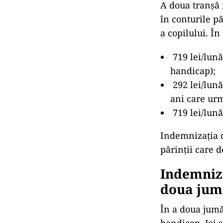
A doua tranșă 
în conturile p
a copilului. Î
719 lei/lună
handicap);
292 lei/lună
ani care urm
719 lei/lună
Indemnizația de
părinții care 
Indemniza
doua jumă
În a doua jumăt