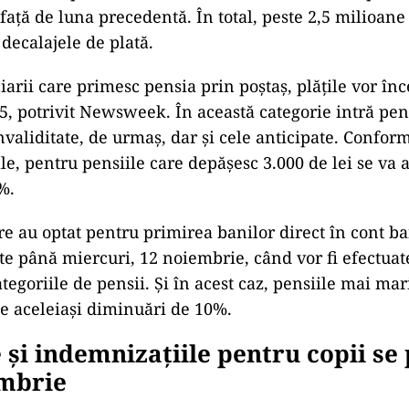
 față de luna precedentă. În total, peste 2,5 milioan
e decalajele de plată.
arii care primesc pensia prin poștaș, plățile vor înc
, potrivit Newsweek. În această categorie intră pens
invaliditate, de urmaș, dar și cele anticipate. Confor
le, pentru pensiile care depășesc 3.000 de lei se va a
%.
re au optat pentru primirea banilor direct în cont b
pte până miercuri, 12 noiembrie, când vor fi efectua
tegoriile de pensii. Și în acest caz, pensiile mai mar
use aceleiași diminuări de 10%.
e și indemnizațiile pentru copii se
embrie