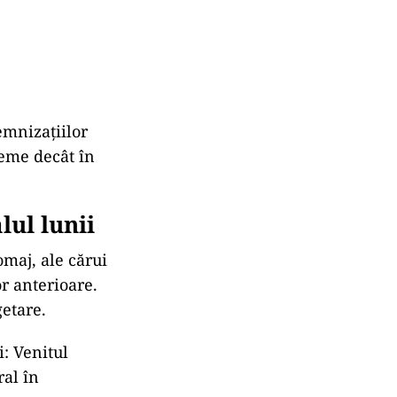
emnizațiilor
reme decât în
lul lunii
omaj, ale cărui
r anterioare.
getare.
i: Venitul
ral în