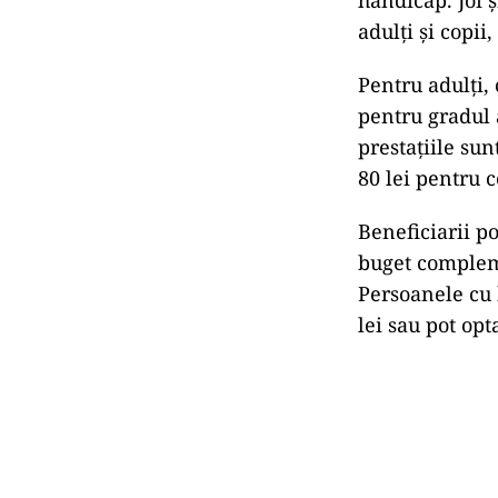
handicap. Joi ș
adulți și copii
Pentru adulți,
pentru gradul 
prestațiile sun
80 lei pentru 
Beneficiarii p
buget compleme
Persoanele cu 
lei sau pot op