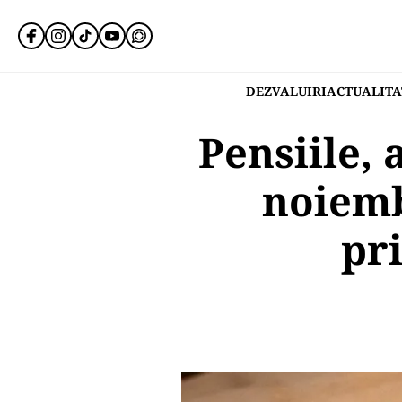
DEZVALUIRI
ACTUALITA
Pensiile, 
noiemb
pr