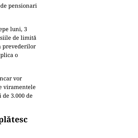
e de pensionari
epe luni, 3
iile de limită
m prevederilor
plica o
ancar vor
te viramentele
i de 3.000 de
 plătesc