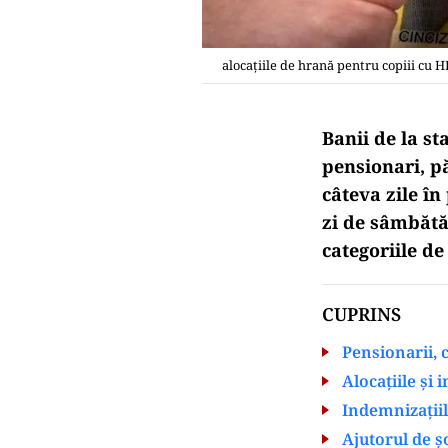
alocațiile de hrană pentru copiii cu H
Banii de la st
pensionari, pă
câteva zile în
zi de sâmbătă,
categoriile de
CUPRINS
Pensionarii, c
Alocațiile și
Indemnizațiil
Ajutorul de șo