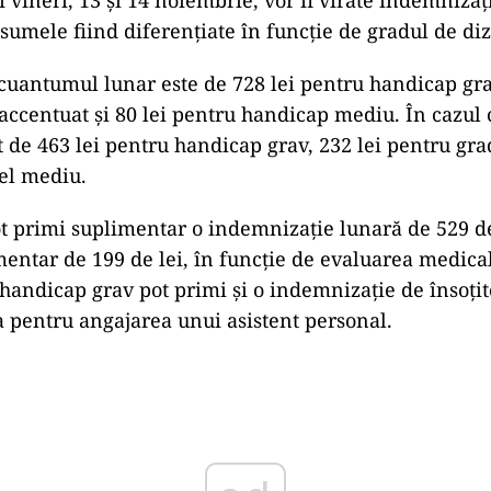
i vineri, 13 și 14 noiembrie, vor fi virate indemnizaț
, sumele fiind diferențiate în funcție de gradul de diz
 cuantumul lunar este de 728 lei pentru handicap gra
accentuat și 80 lei pentru handicap mediu. În cazul c
t de 463 lei pentru handicap grav, 232 lei pentru gra
cel mediu.
ot primi suplimentar o indemnizație lunară de 529 de
ntar de 199 de lei, în funcție de evaluarea medicală
handicap grav pot primi și o indemnizație de însoțit
ta pentru angajarea unui asistent personal.