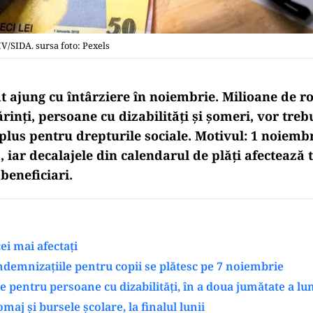
IV/SIDA. sursa foto: Pexels
at ajung cu întârziere în noiembrie. Milioane de r
rinți, persoane cu dizabilități și șomeri, vor treb
 plus pentru drepturile sociale. Motivul: 1 noiembr
 iar decalajele din calendarul de plăți afectează 
 beneficiari.
ei mai afectaţi
 indemnizațiile pentru copii se plătesc pe 7 noiembrie
e pentru persoane cu dizabilități, în a doua jumătate a lun
maj și bursele școlare, la finalul lunii