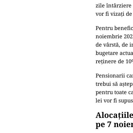
zile întârziere
vor fi vizați d
Pentru benefici
noiembrie 2025
de vârstă, de 
bugetare actua
reținere de 10
Pensionarii ca
trebui să aște
pentru toate ca
lei vor fi sup
Alocațiil
pe 7 noi