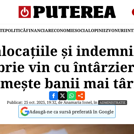
TE
POLITICĂ
FINANCIAR
ECONOMIE
SOCIAL
OPINII
ZVONURI
IN
alocațiile și indemni
rie vin cu întârzier
imește banii mai târ
Publicat: 25 oct. 2025, 19:32, de
Anamaria Ionel
, în
ADMINISTRATIE
Adaugă-ne ca sursă preferată în Google