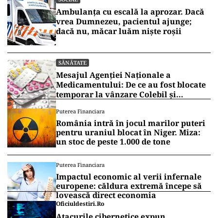
„
Danemarca are o economie sănătoasă
și totuși, cea mai mare vârstă de
pensionare din UE
”, a subliniat el.
Vrei să fii mereu la curent cu toate știrile? Urmărește
Puterea.ro și pe canalul de WhatsApp
SOCIAL
Ambulanța cu escală la aprozar. Dacă
vrea Dumnezeu, pacientul ajunge;
dacă nu, măcar luăm niște roșii
SĂNĂTATE