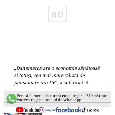
pensionare.
Înainte de votul programat joi, Jesper Ettrup
Rasmussen, liderul unei confederații sindicale
din Danemarca, a declarat că propunerea este
„complet nedreaptă”.
ad