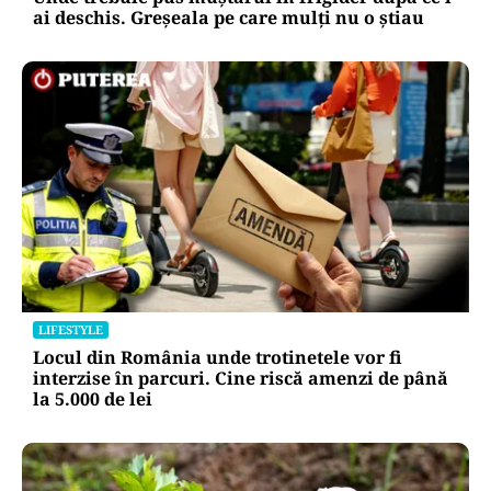
LIFESTYLE
Unde trebuie pus muștarul în frigider după ce l-
ai deschis. Greșeala pe care mulți nu o știau