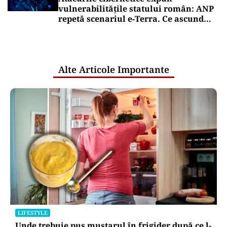
Mesajul Agenției Naționale a
Medicamentului: De ce au fost blocate
temporar la vânzare Colebil și
Panzcebil
Puterea Financiara
România intră în jocul marilor puteri
pentru uraniul blocat în Niger. Miza:
un stoc de peste 1.000 de tone
Puterea Financiara
Impactul economic al verii infernale
europene: căldura extremă începe să
lovească direct economia
Oficiuldestiri.ro
Atacurile cibernetice expun
vulnerabilitățile statului român: ANP
repetă scenariul e‑Terra. Ce ascund
comunicările oficiale și cine răspunde
pentru mentenanța IT a instituțiilor
publice
Alte Articole Importante