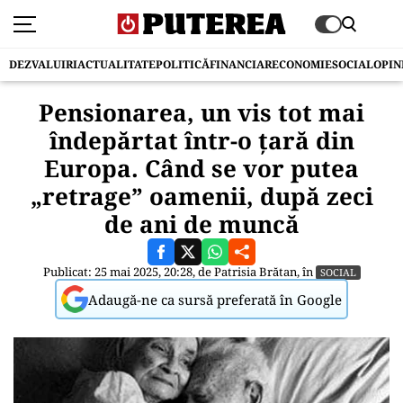
DEZVALUIRI
ACTUALITATE
POLITICĂ
FINANCIAR
ECONOMIE
SOCIAL
OPIN
Pensionarea, un vis tot mai
îndepărtat într-o țară din
Europa. Când se vor putea
„retrage” oamenii, după zeci
de ani de muncă
Publicat: 25 mai 2025, 20:28, de
Patrisia Brătan
, în
SOCIAL
Adaugă-ne ca sursă preferată în Google