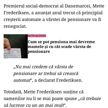
ad
Din 2006, Danemarca corelează vârsta de
pensionare cu speranța de viață, revizuind-o o
dată la cinci ani. În prezent, este de 67 de ani,
dar va crește la 68 în 2030 și la 69 în 2035.
Premierul social-democrat al Danemarcei, Mette
Frederiksen, a anunțat anul trecut că principiul
creșterii automate a vârstei de pensionare va fi
renegociat.
ACTUALITATE