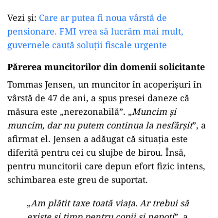
Cum se pot pensiona mai devreme
mamele și cu cât scade vârsta de
pensionare
„
Nu mai credem că vârsta de
pensionare ar trebui să crească
automat
”, a declarat Frederiksen.
Totodată
, Mette Frederiksen susține
că
oamenilor nu li se
mai
poate spune „
că trebuie
să lucreze cu un an
mai
mult
”.
Vezi și:
Care ar putea fi noua vârstă de
pensionare. FMI vrea să lucrăm mai mult,
guvernele caută soluții fiscale urgente
Părerea muncitorilor din domenii solicitante