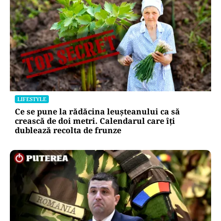
LIFESTYLE
Locul din România unde trotinetele vor fi
interzise în parcuri. Cine riscă amenzi de până
la 5.000 de lei