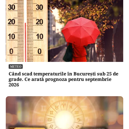
ACTUALITATE
UPDATE: Drona din Bulgaria este ucraineană/ O
dronă a intrat din România în Bulgaria şi a
explodat la 100 de metri de graniţă