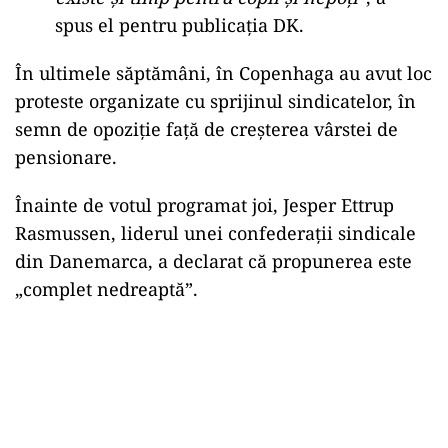
Tommas Jensen, un muncitor în acoperișuri în
vârstă de 47 de ani, a spus presei daneze că
măsura este „nerezonabilă”. „
Muncim și
muncim, dar nu putem continua la nesfârșit
”, a
afirmat el. Jensen a adăugat că situația este
diferită pentru cei cu slujbe de birou.
Însă
,
pentru muncitorii care depun efort fizic intens,
schimbarea este greu de suportat.
„
Am plătit taxe toată viața. Ar trebui să
existe și timp pentru copii și nepoți
”, a
spus el pentru publicația DK.
În ultimele săptămâni, în Copenhaga au avut loc
proteste organizate cu sprijinul sindicatelor, în
semn de opoziție față de creșterea vârstei de