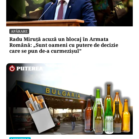
LIFESTYLE
Ce se pune la rădăcina leușteanului ca să
crească de doi metri. Calendarul care îți
dublează recolta de frunze
APĂRARE
Radu Miruță acuză un blocaj în Armata
Română: „Sunt oameni cu putere de decizie