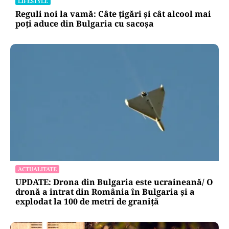
care se pun de-a curmezișul”
LIFESTYLE
Reguli noi la vamă: Câte țigări și cât alcool mai
poți aduce din Bulgaria cu sacoșa