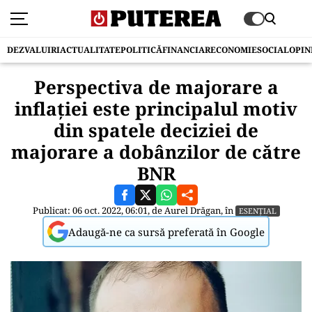
DEZVALUIRI
ACTUALITATE
POLITICĂ
FINANCIAR
ECONOMIE
SOCIAL
OPIN
Perspectiva de majorare a
inflației este principalul motiv
din spatele deciziei de
majorare a dobânzilor de către
BNR
Publicat: 06 oct. 2022, 06:01, de
Aurel Drăgan
, în
ESENȚIAL
Adaugă-ne ca sursă preferată în Google