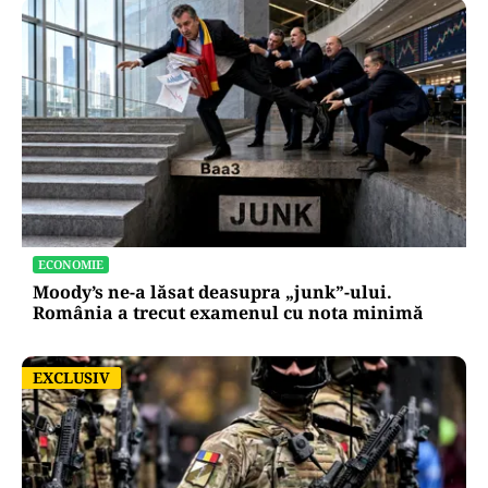
ECONOMIE
Moody’s ne-a lăsat deasupra „junk”-ului.
România a trecut examenul cu nota minimă
EXCLUSIV
EXCLUSIV