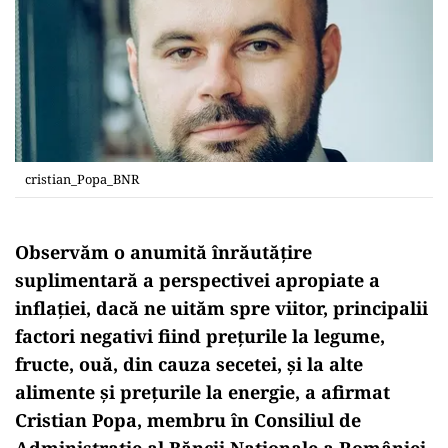
cristian_Popa_BNR
Observăm o anumită înrăutăţire
suplimentară a perspectivei apropiate a
inflaţiei, dacă ne uităm spre viitor, principalii
factori negativi fiind preţurile la legume,
fructe, ouă, din cauza secetei, şi la alte
alimente şi preţurile la energie, a afirmat
Cristian Popa, membru în Consiliul de
Administraţie al Băncii Naţionale a României