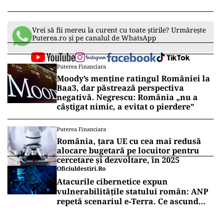
Vrei să fii mereu la curent cu toate știrile? Urmărește
Puterea.ro și pe canalul de WhatsApp
Puterea Financiara
Moody’s menține ratingul României la
Baa3, dar păstrează perspectiva
negativă. Negrescu: România „nu a
câștigat nimic, a evitat o pierdere”
Puterea Financiara
România, țara UE cu cea mai redusă
alocare bugetară pe locuitor pentru
cercetare și dezvoltare, în 2025
Oficiuldestiri.ro
Atacurile cibernetice expun
vulnerabilitățile statului român: ANP
repetă scenariul e‑Terra. Ce ascund
comunicările oficiale și cine răspunde