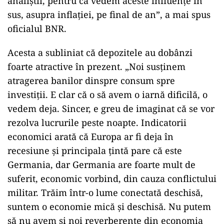
analiştii, pentru că vedem aceste influenţe în
sus, asupra inflaţiei, pe final de an”, a mai spus
oficialul BNR.
Acesta a subliniat că depozitele au dobânzi
foarte atractive în prezent. „Noi susţinem
atragerea banilor dinspre consum spre
investiţii. E clar că o să avem o iarnă dificilă, o
vedem deja. Sincer, e greu de imaginat că se vor
rezolva lucrurile peste noapte. Indicatorii
economici arată că Europa ar fi deja în
recesiune şi principala ţintă pare că este
Germania, dar Germania are foarte mult de
suferit, economic vorbind, din cauza conflictului
militar. Trăim într-o lume conectată deschisă,
suntem o economie mică şi deschisă. Nu putem
să nu avem şi noi reverberenţe din economia