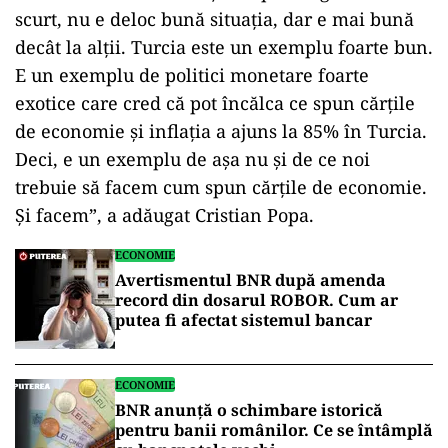
scurt, nu e deloc bună situaţia, dar e mai bună
decât la alţii. Turcia este un exemplu foarte bun.
E un exemplu de politici monetare foarte
exotice care cred că pot încălca ce spun cărţile
de economie şi inflaţia a ajuns la 85% în Turcia.
Deci, e un exemplu de aşa nu şi de ce noi
trebuie să facem cum spun cărţile de economie.
Şi facem”, a adăugat Cristian Popa.
ECONOMIE
Avertismentul BNR după amenda
record din dosarul ROBOR. Cum ar
putea fi afectat sistemul bancar
ECONOMIE
BNR anunță o schimbare istorică
pentru banii românilor. Ce se întâmplă