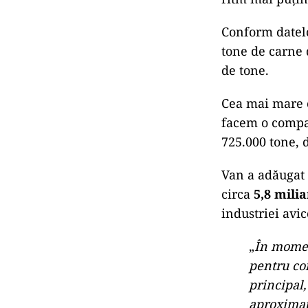
Conform datelo
tone de carne 
de tone.
Cea mai mare c
facem o compar
725.000 tone, 
Van a adăugat 
circa
5,8 mili
industriei avic
„
În moment
pentru co
principal,
aproximat