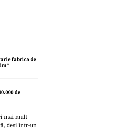
arie fabrica de
xim”
40.000 de
ri mai mult
ă, deşi într-un