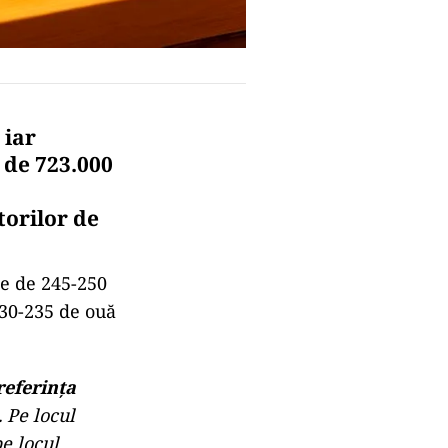
 iar
l de 723.000
torilor de
e de 245-250
230-235 de ouă
referinţa
. Pe locul
pe locul