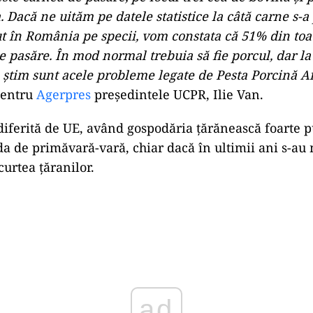
. Dacă ne uităm pe datele statistice la câtă carne s-a
ut în România pe specii, vom constata că 51% din toa
e pasăre. În mod normal trebuia să fie porcul, dar la
ştim sunt acele probleme legate de Pesta Porcină A
pentru
Agerpres
preşedintele UCPR, Ilie Van.
iferită de UE, având gospodăria ţărănească foarte p
da de primăvară-vară, chiar dacă în ultimii ani s-au
curtea ţăranilor.
Play