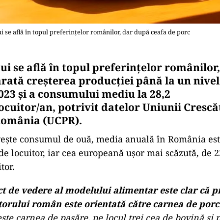
i se află în topul preferinţelor românilor, dar după ceafa de porc
i se află în topul preferinţelor românilor,
 arată creşterea producţiei până la un nive
2023 şi a consumului mediu la 28,2
ocuitor/an, potrivit datelor Uniunii Crescă
România (UCPR).
veşte consumul de ouă, media anuală în România est
de locuitor, iar cea europeană uşor mai scăzută, de 
tor.
t de vedere al modelului alimentar este clar că p
rului român este orientată către carnea de porc
este carnea de pasăre, pe locul trei cea de bovină şi 