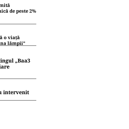
imită
mică de peste 2%
ă o viață
ina lămpii”
tingul „Baa3
iare
 intervenit