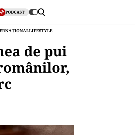
PODCAST
TERNAȚIONAL
LIFESTYLE
nea de pui
 românilor,
rc