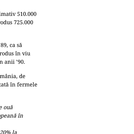
imativ 510.000
produs 725.000
89, ca să
rodus în viu
 anii ’90.
omânia, de
zată în fermele
e ouă
opeană în
 20% la