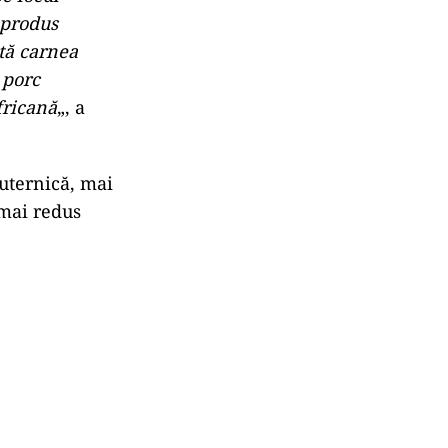
 produs
tă carnea
 porc
fricană
„, a
uternică, mai
 mai redus