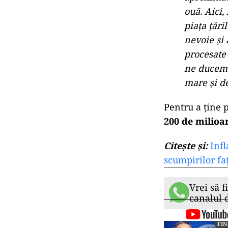
ouă. Aici,
piaţa ţări
nevoie şi
procesate
ne ducem 
mare şi d
Pentru a ţine p
200 de milioa
Citeşte şi:
Infl
scumpirilor fa
Vrei să f
canalul
FI