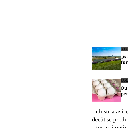
BUS
„Vâ
fur
SĂN
Ouă
pe
Industria avic
decât se produc
ritm mai puţin