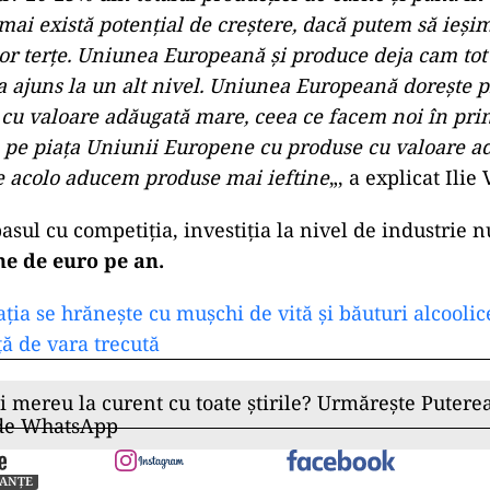
 mai există potenţial de creştere, dacă putem să ieşim
lor terţe. Uniunea Europeană şi produce deja cam tot
 a ajuns la un alt nivel. Uniunea Europeană doreşte 
 cu valoare adăugată mare, ceea ce facem noi în prin
pe piaţa Uniunii Europene cu produse cu valoare a
e acolo aducem produse mai ieftine
„, a explicat Ilie
asul cu competiţia, investiţia la nivel de industrie n
ne de euro pe an.
aţia se hrăneşte cu muşchi de vită şi băuturi alcoolic
ţă de vara trecută
ii mereu la curent cu toate știrile? Urmărește Puterea
 de WhatsApp
NANȚE