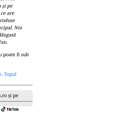
 şi pe
 ce are
produse
cipal. Noi
dăugată
 Van.
u poate fi sub
e. Topul
.ro și pe