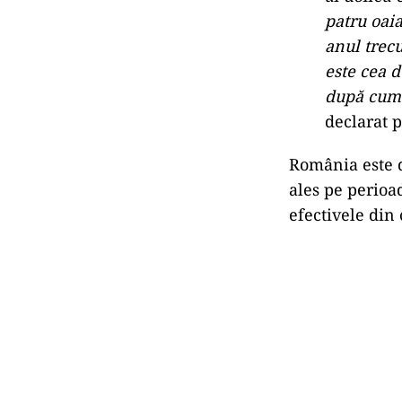
patru oaia
anul trec
este cea d
după cum 
declarat 
România este d
ales pe perioa
efectivele din 