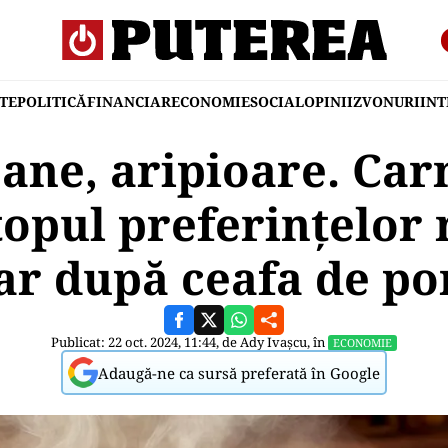
TE
POLITICĂ
FINANCIAR
ECONOMIE
SOCIAL
OPINII
ZVONURI
IN
pane, aripioare. Car
 topul preferinţelor
ar după ceafa de po
Publicat: 22 oct. 2024, 11:44, de
Ady Ivașcu
, în
ECONOMIE
Adaugă-ne ca sursă preferată în Google