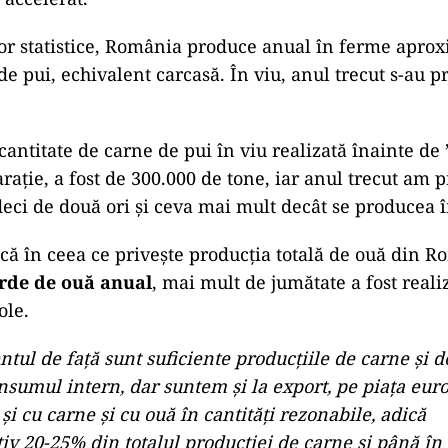
r statistice, România produce anual în ferme aprox
de pui, echivalent carcasă. În viu, anul trecut s-au 
antitate de carne de pui în viu realizată înainte de ’
aţie, a fost de 300.000 de tone, iar anul trecut am p
deci de două ori şi ceva mai mult decât se producea în
că în ceea ce priveşte producţia totală de ouă din R
arde de ouă anual
, mai mult de jumătate a fost reali
ole.
ul de faţă sunt suficiente producţiile de carne şi d
nsumul intern, dar suntem şi la export, pe piaţa eur
 şi cu carne şi cu ouă în cantităţi rezonabile, adică
iv 20-25% din totalul producţiei de carne şi până în