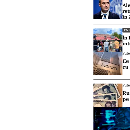
Ale
ret
în 
EN
În 
înt
Pute
Ce
cu
Pute
Ru
pe