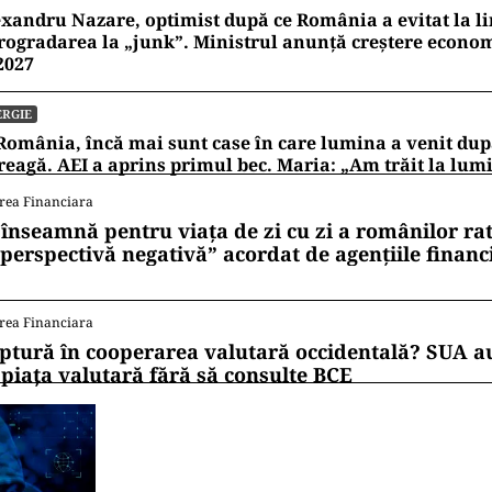
xandru Nazare, optimist după ce România a evitat la l
rogradarea la „junk”. Ministrul anunță creștere econo
2027
ERGIE
România, încă mai sunt case în care lumina a venit dup
reagă. AEI a aprins primul bec. Maria: „Am trăit la lum
rea Financiara
 înseamnă pentru viața de zi cu zi a românilor ra
 perspectivă negativă” acordat de agențiile financ
rea Financiara
ptură în cooperarea valutară occidentală? SUA au
 piața valutară fără să consulte BCE