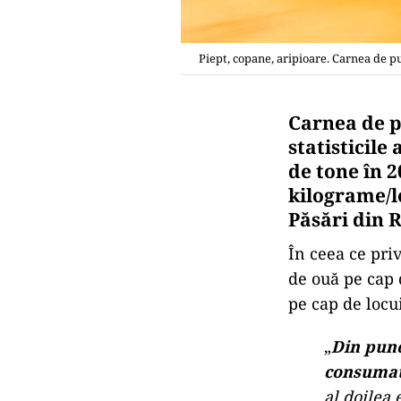
Piept, copane, aripioare. Carnea de pu
Carnea de pu
statisticile
de tone în 
kilograme/l
Păsări din 
În ceea ce pri
de ouă pe cap 
pe cap de locui
„
Din punc
consumato
al doilea 