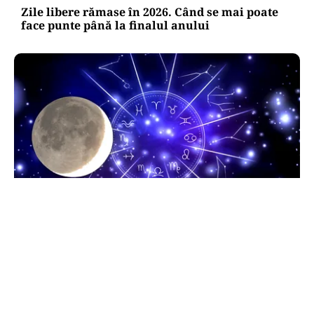
Zile libere rămase în 2026. Când se mai poate
face punte până la finalul anului
HOROSCOP
Horoscop 9 august 2026. Capricornii primesc o
veste neașteptată, Scorpionii deschid un capitol
sentimental