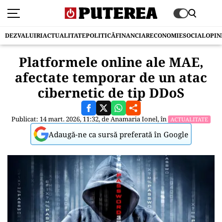
DEZVALUIRI
ACTUALITATE
POLITICĂ
FINANCIAR
ECONOMIE
SOCIAL
OPIN
Platformele online ale MAE,
afectate temporar de un atac
cibernetic de tip DDoS
Publicat: 14 mart. 2026, 11:32, de
Anamaria Ionel
, în
ACTUALITATE
Adaugă-ne ca sursă preferată în Google