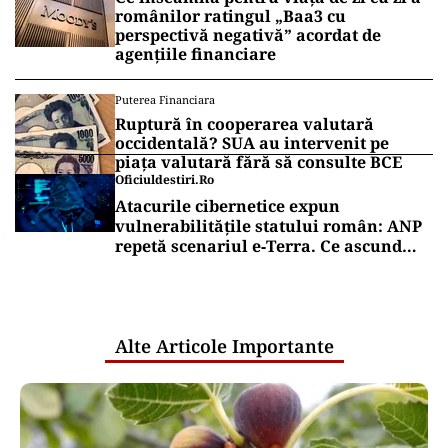
românilor ratingul „Baa3 cu
perspectivă negativă” acordat de
agențiile financiare
Puterea Financiara
Ruptură în cooperarea valutară
occidentală? SUA au intervenit pe
piața valutară fără să consulte BCE
Oficiuldestiri.ro
Atacurile cibernetice expun
vulnerabilitățile statului român: ANP
repetă scenariul e‑Terra. Ce ascund
comunicările oficiale și cine răspunde
pentru mentenanța IT a instituțiilor
publice
Alte Articole Importante