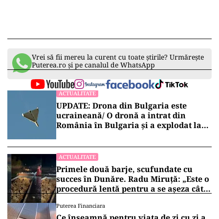
Vrei să fii mereu la curent cu toate știrile? Urmărește
Puterea.ro și pe canalul de WhatsApp
ACTUALITATE
UPDATE: Drona din Bulgaria este
ucraineană/ O dronă a intrat din
România în Bulgaria şi a explodat la
100 de metri de graniţă
ACTUALITATE
Primele două barje, scufundate cu
succes în Dunăre. Radu Miruță: „Este o
procedură lentă pentru a se așeza cât
mai bine”
Puterea Financiara
Ce înseamnă pentru viața de zi cu zi a