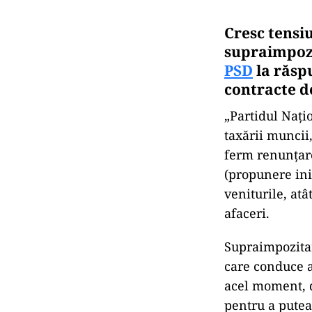
Cresc tensiu
supraimpozi
PSD
la răspu
contracte 
„Partidul Nați
taxării muncii
ferm renunțare
(propunere ini
veniturile, atât
afaceri.
Supraimpozitar
care conduce a
acel moment, d
pentru a putea