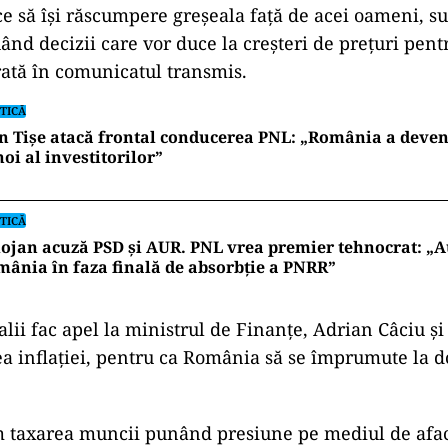
e să își răscumpere greșeala față de acei oameni, 
uând decizii care vor duce la creșteri de prețuri pent
arată în comunicatul transmis.
TICĂ
n Tișe atacă frontal conducerea PNL: „România a deveni
oi al investitorilor”
TICĂ
ojan acuză PSD și AUR. PNL vrea premier tehnocrat: „A
ânia în faza finală de absorbţie a PNRR”
alii fac apel la ministrul de Finanțe, Adrian Câciu și
a inflației, pentru ca România să se împrumute la 
 taxarea muncii punând presiune pe mediul de afac