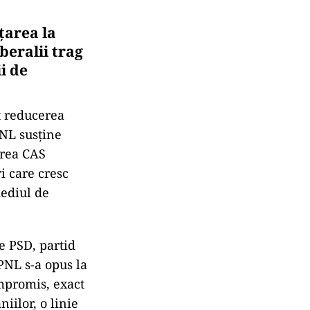
țarea la
beralii trag
i de
t reducerea
PNL susține
erea CAS
i care cresc
 mediul de
e PSD, partid
PNL s-a opus la
ompromis, exact
iilor, o linie