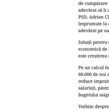
de cumpărare a
adevărat să îi
PSD, Adrian Câ
împrumute la d
adevărat pe o
Soluții pentru
economică de 
este creșterea
Pe un calcul b
60.000 de noi a
reduce impozit
salariați, păst
bugetului asigu
Vorbim despre 