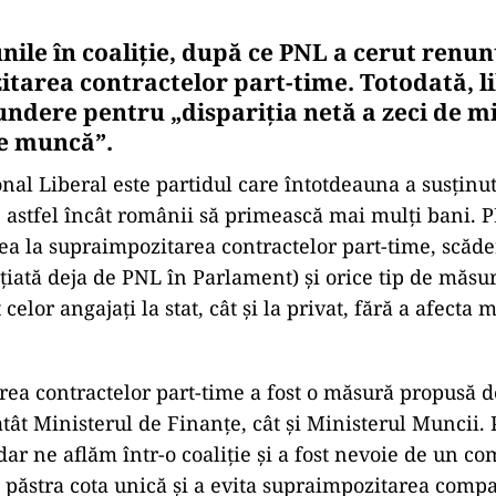
nile în coaliție, după ce PNL a cerut renun
tarea contractelor part-time
.
Totodată, li
ndere pentru „dispariția netă a zeci de mi
de muncă”
.
onal Liberal este partidul care întotdeauna a susținu
, astfel încât românii să primească mai mulți bani. 
a la supraimpozitarea contractelor part-time, scăd
țiată deja de PNL în Parlament) și orice tip de măsur
 celor angajați la stat, cât și la privat, fără a afecta
ea contractelor part-time a fost o măsură propusă d
tât Ministerul de Finanțe, cât și Ministerul Muncii. 
ar ne aflăm într-o coaliție și a fost nevoie de un c
 păstra cota unică și a evita supraimpozitarea compan