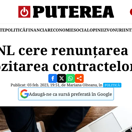
TE
POLITICĂ
FINANCIAR
ECONOMIE
SOCIAL
OPINII
ZVONURI
IN
NL cere renunțarea 
itarea contractelo
Publicat: 03 feb. 2023, 19:51, de
Mariana Olteanu
, în
POLITICĂ
Adaugă-ne ca sursă preferată în Google