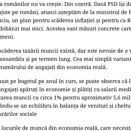
 românilor nu va crește. Din contră. Dacă PSD își d
 ajute pe români, atunci așteptăm de la ministrul de 
ciu, un plan pentru scăderea inflației și pentru ca 
obânzi mai mici. Acestea sunt măsuri concrete care 
ameni.
 scăderea taxării muncii există, dar este nevoie de o 
ansamblu și pe termen lung. Cea mai simplă variant
 numărului de angajați din economia reală.
azat pe bugetul pe anul în curs, se poate observa că l
ngajați apăruți în economie și plătiți cu salarii medi
area muncii cu circa 1% pentru aproximativ 5,6 mi
rându-se un echilibru în balanța de venituri și cheltui
rărilor sociale
locurile de muncă din economia reală, care necesit