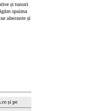
ative și tunuri
 băgăm spaima
axe aberante și
.ro și pe