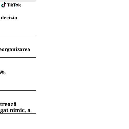
 decizia
reorganizarea
6%
strează
gat nimic, a