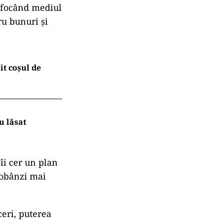
sufocând mediul
ru bunuri și
t coșul de
u lăsat
 îi cer un plan
dobânzi mai
eri, puterea