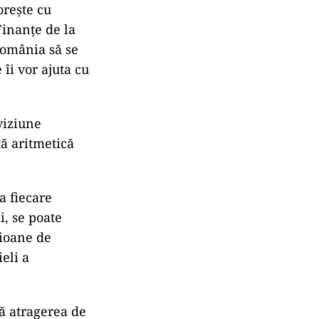
orește cu
Finanțe de la
România să se
îi vor ajuta cu
viziune
ă aritmetică
a fiecare
i, se poate
lioane de
eli a
ă atragerea de