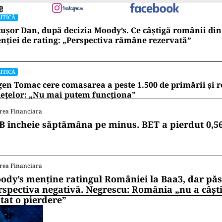
ITICĂ
ușor Dan, după decizia Moody’s. Ce câștigă românii din
nției de rating: „Perspectiva rămâne rezervată”
ITICĂ
en Tomac cere comasarea a peste 1.500 de primării și 
ețelor: „Nu mai putem funcționa”
rea Financiara
B încheie săptămâna pe minus. BET a pierdut 0,5
rea Financiara
ody’s menține ratingul României la Baa3, dar pă
rspectiva negativă. Negrescu: România „nu a câști
itat o pierdere”