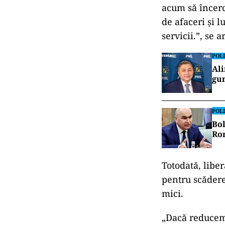
acum să încerc
de afaceri și l
servicii.”, se 
POLI
Ali
gun
POLI
Bol
Rom
Totodată, liber
pentru scădere
mici.
„Dacă reducem