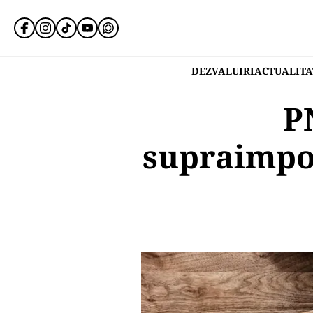
DEZVALUIRI
ACTUALITA
P
supraimpoz