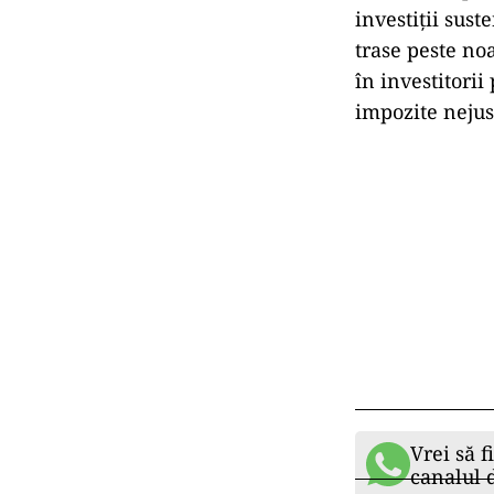
investiții sust
trase peste no
în investitorii
impozite nejus
Vrei să f
canalul