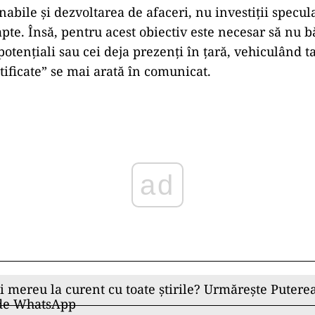
enabile și dezvoltarea de afaceri, nu investiții specul
apte. Însă, pentru acest obiectiv este necesar să nu
 potențiali sau cei deja prezenți în țară, vehiculând t
tificate” se mai arată în comunicat.
ad
ii mereu la curent cu toate știrile? Urmărește Puterea
 de WhatsApp