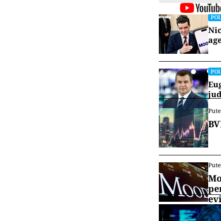
POL
Nic
age
POL
Eug
jud
Pute
BV
Pute
Mo
pe
ev