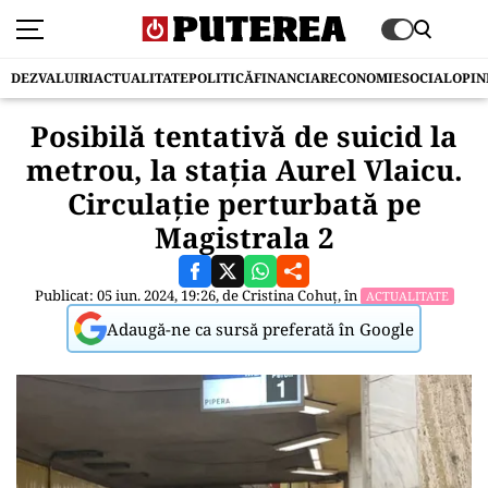
DEZVALUIRI
ACTUALITATE
POLITICĂ
FINANCIAR
ECONOMIE
SOCIAL
OPIN
Posibilă tentativă de suicid la
metrou, la stația Aurel Vlaicu.
Circulație perturbată pe
Magistrala 2
Publicat: 05 iun. 2024, 19:26, de
Cristina Cohuț
, în
ACTUALITATE
Adaugă-ne ca sursă preferată în Google