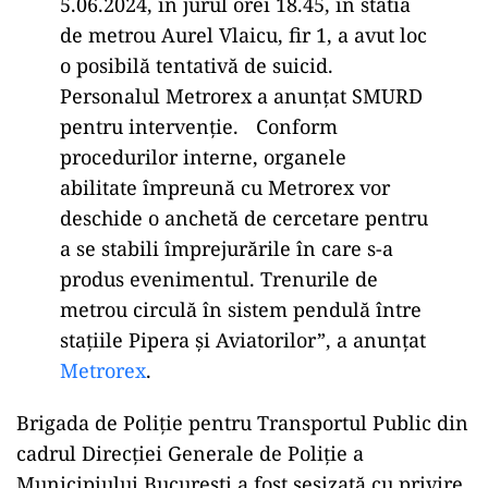
5.06.2024, în jurul orei 18.45, în statia
de metrou Aurel Vlaicu, fir 1, a avut loc
o posibilă tentativă de suicid.
Personalul Metrorex a anunțat SMURD
pentru intervenție. Conform
procedurilor interne, organele
abilitate împreună cu Metrorex vor
deschide o anchetă de cercetare pentru
a se stabili împrejurările în care s-a
produs evenimentul. Trenurile de
metrou circulă în sistem pendulă între
stațiile Pipera și Aviatorilor”, a anunţat
Metrorex
.
Brigada de Poliție pentru Transportul Public din
cadrul Direcției Generale de Poliție a
Municipiului București a fost sesizată cu privire