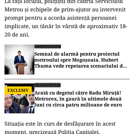
La fața locului, polițiștii din cadrul Serviciului
Metrou și echipele de prim-ajutor au intervenit
prompt pentru a acorda asistență persoanei
implicate, un tânăr în vârstă de aproximativ 18-
20 de ani.
ADMINISTRATIE
Semnal de alarmă pentru proiectul
metroului spre Mogoșoaia. Hubert
Thuma vede repetarea scenariului de
la Otopeni
TRANSPORTURI
EXCLUSIV
Arată cu degetul către Radu Miruță!
Metrorex, în gaură în ultimele două
luni cu circa patru milioane de euro
Situația este în curs de desfășurare în acest
moment, precizează Poliția Capitalei.