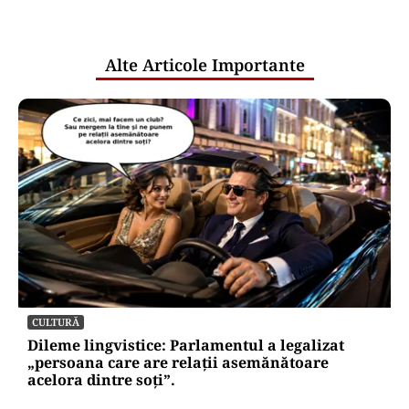
pentru mentenanța IT a instituțiilor
publice
Alte Articole Importante
CULTURĂ
Dileme lingvistice: Parlamentul a legalizat
„persoana care are relații asemănătoare
acelora dintre soți”.