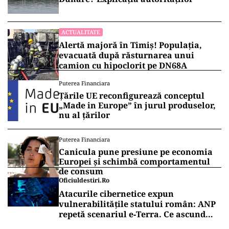
ACTUALITATE
Alertă majoră în Timiș! Populația,
evacuată după răsturnarea unui
camion cu hipoclorit pe DN68A
Puterea Financiara
Țările UE reconfigurează conceptul
„Made in Europe” în jurul produselor,
nu al țărilor
Puterea Financiara
Canicula pune presiune pe economia
Europei și schimbă comportamentul
de consum
Oficiuldestiri.ro
Atacurile cibernetice expun
vulnerabilitățile statului român: ANP
repetă scenariul e‑Terra. Ce ascund
comunicările oficiale și cine răspunde