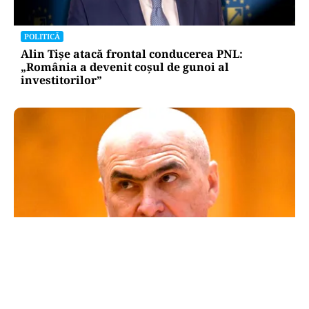
POLITICĂ
Alin Tișe atacă frontal conducerea PNL:
„România a devenit coșul de gunoi al
investitorilor”
POLITICĂ
Un lider USR îl critică dur pe Ilie Bolojan: Un
liberal nu crește taxele