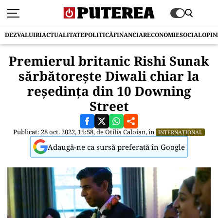
DEZVALUIRI
ACTUALITATE
POLITICĂ
FINANCIAR
ECONOMIE
SOCIAL
OPIN
Premierul britanic Rishi Sunak
sărbătorește Diwali chiar la
reședința din 10 Downing
Street
Publicat: 28 oct. 2022, 15:58, de
Otilia Caloian
, în
INTERNAȚIONAL
Adaugă-ne ca sursă preferată în Google