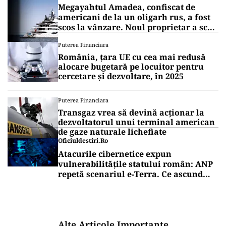
Megayahtul Amadea, confiscat de
americani de la un oligarh rus, a fost
scos la vânzare. Noul proprietar a scos
din conturi 187 de milioane de dolari
Puterea Financiara
România, țara UE cu cea mai redusă
alocare bugetară pe locuitor pentru
cercetare și dezvoltare, în 2025
Puterea Financiara
Transgaz vrea să devină acționar la
dezvoltatorul unui terminal american
de gaze naturale lichefiate
Oficiuldestiri.ro
Atacurile cibernetice expun
vulnerabilitățile statului român: ANP
repetă scenariul e‑Terra. Ce ascund
comunicările oficiale și cine răspunde
pentru mentenanța IT a instituțiilor
publice
Alte Articole Importante