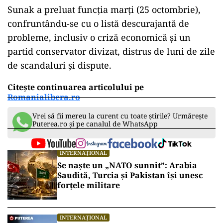
Sunak a preluat funcția marți (25 octombrie),
confruntându-se cu o listă descurajantă de
probleme, inclusiv o criză economică și un
partid conservator divizat, distrus de luni de zile
de scandaluri și dispute.
Citește continuarea articolului pe
Romanialibera.ro
Vrei să fii mereu la curent cu toate știrile? Urmărește
Puterea.ro și pe canalul de WhatsApp
INTERNAȚIONAL
Se naște un „NATO sunnit”: Arabia
Saudită, Turcia și Pakistan își unesc
forțele militare
INTERNAȚIONAL