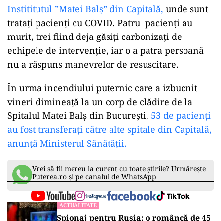
Instititutul ”Matei Balş” din Capitală,
unde sunt
trataţi pacienţi cu COVID. Patru pacienţi au
murit, trei fiind deja găsiţi carbonizaţi de
echipele de intervenţie, iar o a patra persoană
nu a răspuns manevrelor de resuscitare.
În urma incendiului puternic care a izbucnit
vineri dimineață la un corp de clădire de la
Spitalul Matei Balș din București,
53 de pacienți
au fost transferați către alte spitale din Capitală,
anunță Ministerul Sănătății.
Vrei să fii mereu la curent cu toate știrile? Urmărește
Puterea.ro și pe canalul de WhatsApp
ACTUALITATE
Spionaj pentru Rusia: o româncă de 45