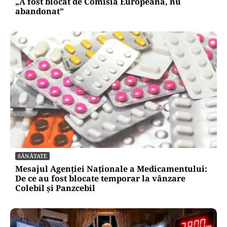
„A fost blocat de Comisia Europeană, nu
abandonat”
SĂNĂTATE
Mesajul Agenției Naționale a Medicamentului:
De ce au fost blocate temporar la vânzare
Colebil și Panzcebil