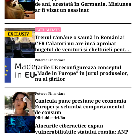
de ani, arestată în Germania. Misiunea
ar fi vizat un asasinat
ACTUALITATE
EXCLUSIV
Trenul rămâne o saună în România!
CFR Călători nu are încă aprobat
bugetul de venituri și cheltuieli pentru
2026
Puterea Financiara
Țările UE reconfigurează conceptul
„Made in Europe” în jurul produselor,
nu al țărilor
Puterea Financiara
Canicula pune presiune pe economia
Europei și schimbă comportamentul
de consum
Oficiuldestiri.ro
Atacurile cibernetice expun
vulnerabilitățile statului român: ANP