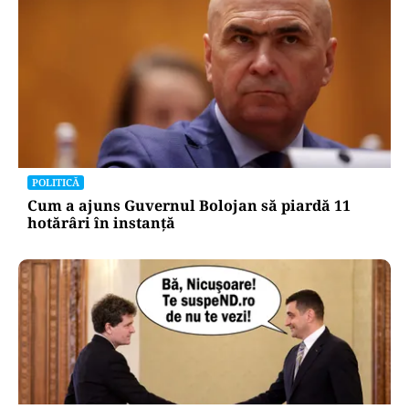
POLITICĂ
Cum a ajuns Guvernul Bolojan să piardă 11
hotărâri în instanță