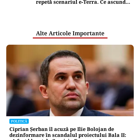
repetă scenariul e‑Terra. Ce ascund
comunicările oficiale și cine răspunde
pentru mentenanța IT a instituțiilor
publice
Alte Articole Importante
POLITICĂ
Ciprian Șerban îl acuză pe Ilie Bolojan de
dezinformare în scandalul proiectului Bala II: