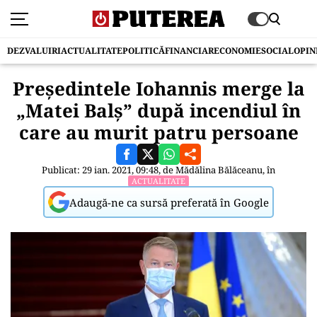
DEZVALUIRI
ACTUALITATE
POLITICĂ
FINANCIAR
ECONOMIE
SOCIAL
OPIN
Președintele Iohannis merge la
„Matei Balș” după incendiul în
care au murit patru persoane
Publicat: 29 ian. 2021, 09:48, de
Mădălina Bălăceanu
, în
ACTUALITATE
Adaugă-ne ca sursă preferată în Google