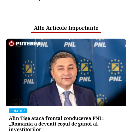
comunicările oficiale și cine răspunde
pentru mentenanța IT a instituțiilor
publice
Alte Articole Importante
POLITICĂ
Alin Tișe atacă frontal conducerea PNL:
„România a devenit coșul de gunoi al
investitorilor”