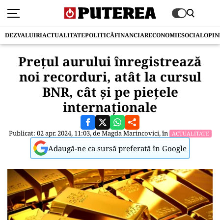
DEZVALUIRI
ACTUALITATE
POLITICĂ
FINANCIAR
ECONOMIE
SOCIAL
OPIN
Prețul aurului înregistrează
noi recorduri, atât la cursul
BNR, cât și pe piețele
internaționale
Publicat: 02 apr. 2024, 11:03, de
Magda Marincovici
, în
ACTUALITATE
Adaugă-ne ca sursă preferată în Google