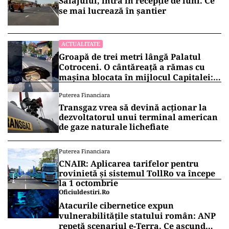
Sălajului, intră în recepție de luni. Ce
se mai lucrează în șantier
ACTUALITATE
Groapă de trei metri lângă Palatul
Cotroceni. O cântăreață a rămas cu
mașina blocata în mijlocul Capitalei:
„Am căzut în groapa asta”
Puterea Financiara
Transgaz vrea să devină acționar la
dezvoltatorul unui terminal american
de gaze naturale lichefiate
Puterea Financiara
CNAIR: Aplicarea tarifelor pentru
rovinietă și sistemul TollRo va începe
la 1 octombrie
Oficiuldestiri.ro
Atacurile cibernetice expun
vulnerabilitățile statului român: ANP
repetă scenariul e‑Terra. Ce ascund