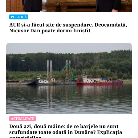
POLITICĂ
AUR și-a făcut site de suspendare. Deocamdată,
Nicușor Dan poate dormi liniștit
ACTUALITATE
Două azi, două mâine: de ce barjele nu sunt
scufundate toate odată în Dunăre? Explicația
autorităților