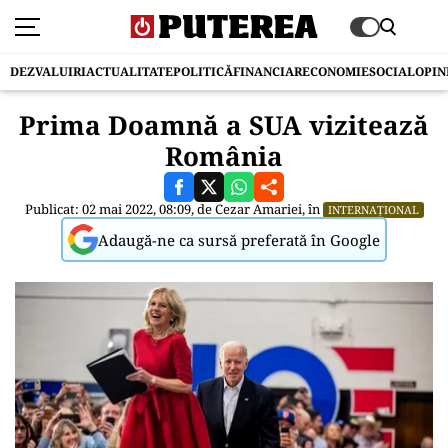
DEZVALUIRI
ACTUALITATE
POLITICĂ
FINANCIAR
ECONOMIE
SOCIAL
OPIN
Prima Doamnă a SUA vizitează
România
Publicat: 02 mai 2022, 08:09, de
Cezar Amariei
, în
INTERNAȚIONAL
Adaugă-ne ca sursă preferată în Google