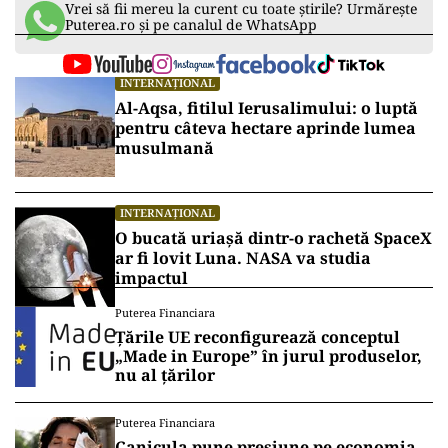
Vrei să fii mereu la curent cu toate știrile? Urmărește
Puterea.ro și pe canalul de WhatsApp
INTERNAȚIONAL
Al-Aqsa, fitilul Ierusalimului: o luptă
pentru câteva hectare aprinde lumea
musulmană
INTERNAȚIONAL
O bucată uriașă dintr-o rachetă SpaceX
ar fi lovit Luna. NASA va studia
impactul
Puterea Financiara
Țările UE reconfigurează conceptul
„Made in Europe” în jurul produselor,
nu al țărilor
Puterea Financiara
Canicula pune presiune pe economia