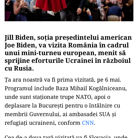
Jill Biden, soția președintelui american
Joe Biden, va vizita România în cadrul
unui mini-turneu european, menit să
sprijine eforturile Ucrainei în războiul
cu Rusia.
Ța ara noastră va fi prima vizitată, pe 6 mai.
Programul include Baza Mihail Kogălniceanu,
unde sunt staționate trupe NATO, apoi o
deplasare la București pentru o întâlnire cu
membrii Guvernului, ai ambasadei SUA și
refugiați ucraineni, conform
CNN
.
Cea de-a doua țară vizitată va fi Slovacia, unde