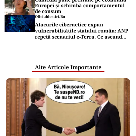
Europei și schimbă comportamentul
de consum
Oficiuldestiri.ro
Atacurile cibernetice expun
vulnerabilitățile statului român: ANP
repetă scenariul e‑Terra. Ce ascund
comunicările oficiale și cine răspunde
pentru mentenanța IT a instituțiilor
publice
Alte Articole Importante