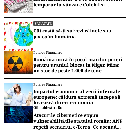
temporar la vânzare Colebil și
Panzcebil
SĂNĂTATE
Cât costă să-ți salvezi câinele sau
pisica în România
Puterea Financiara
România intră în jocul marilor puteri
pentru uraniul blocat în Niger. Miza:
un stoc de peste 1.000 de tone
Puterea Financiara
Impactul economic al verii infernale
europene: căldura extremă începe să
lovească direct economia
Oficiuldestiri.ro
Atacurile cibernetice expun
vulnerabilitățile statului român: ANP
repetă scenariul e‑Terra. Ce ascund