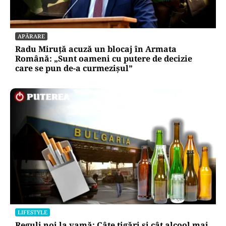
APĂRARE
Radu Miruță acuză un blocaj în Armata
Română: „Sunt oameni cu putere de decizie
care se pun de-a curmezișul”
LIFESTYLE
Reguli noi la vamă: Câte țigări și cât alcool mai