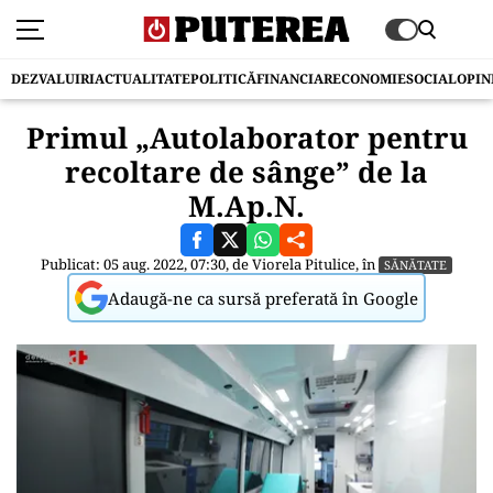
DEZVALUIRI
ACTUALITATE
POLITICĂ
FINANCIAR
ECONOMIE
SOCIAL
OPIN
Primul „Autolaborator pentru
recoltare de sânge” de la
M.Ap.N.
Publicat: 05 aug. 2022, 07:30, de
Viorela Pitulice
, în
SĂNĂTATE
Adaugă-ne ca sursă preferată în Google