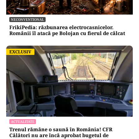
NECONVENTIONAL
FrikiPedia: răzbunarea electrocasnicelor.
Românii îl atacă pe Bolojan cu fierul de călcat
EXCLUSIV
EXCLUSIV
ACTUALITATE
Trenul rămâne o saună în România! CFR
Călători nu are încă aprobat bugetul de