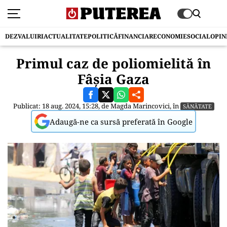
DEZVALUIRI
ACTUALITATE
POLITICĂ
FINANCIAR
ECONOMIE
SOCIAL
OPIN
Primul caz de poliomielită în
Fâșia Gaza
Publicat: 18 aug. 2024, 15:28, de
Magda Marincovici
, în
SĂNĂTATE
Adaugă-ne ca sursă preferată în Google