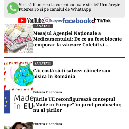
Vrei să fii mereu la curent cu toate știrile? Urmărește
Puterea.ro și pe canalul de WhatsApp
SĂNĂTATE
Mesajul Agenției Naționale a
Medicamentului: De ce au fost blocate
temporar la vânzare Colebil și
Panzcebil
SĂNĂTATE
Cât costă să-ți salvezi câinele sau
pisica în România
Puterea Financiara
Țările UE reconfigurează conceptul
„Made in Europe” în jurul produselor,
nu al țărilor
Puterea Financiara