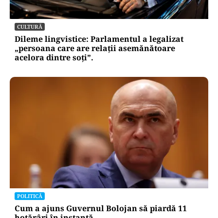
CULTURĂ
Dileme lingvistice: Parlamentul a legalizat
„persoana care are relații asemănătoare
acelora dintre soți”.
POLITICĂ
Cum a ajuns Guvernul Bolojan să piardă 11
hotărâri în instanță