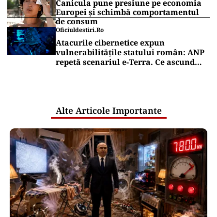
Canicula pune presiune pe economia
Europei și schimbă comportamentul
de consum
Oficiuldestiri.ro
Atacurile cibernetice expun
vulnerabilitățile statului român: ANP
repetă scenariul e‑Terra. Ce ascund
comunicările oficiale și cine răspunde
pentru mentenanța IT a instituțiilor
publice
Alte Articole Importante