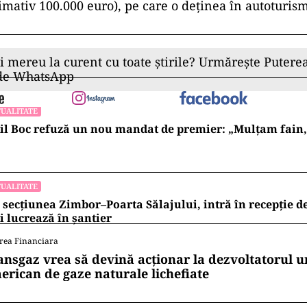
imativ 100.000 euro), pe care o deţinea în autoturism
ii mereu la curent cu toate știrile? Urmărește Puterea
 de WhatsApp
UALITATE
l Boc refuză un nou mandat de premier: „Mulțam fain, a
UALITATE
 secțiunea Zimbor–Poarta Sălajului, intră în recepție de
 lucrează în șantier
rea Financiara
ansgaz vrea să devină acționar la dezvoltatorul u
erican de gaze naturale lichefiate