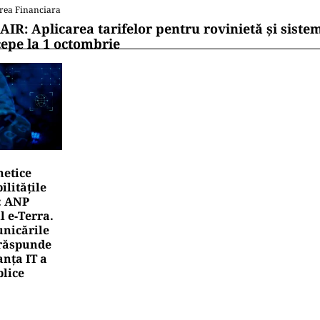
rea Financiara
AIR: Aplicarea tarifelor pentru rovinietă și siste
cepe la 1 octombrie
netice
litățile
: ANP
l e‑Terra.
nicările
e răspunde
nța IT a
blice