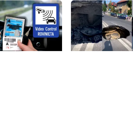
ACTUALITATE
ietă intră în vigoare de
Groapă de trei metri lân
brie 2026. Ce se schimbă
Cotroceni. O cântăreață
nsportatori
cu mașina blocata în mi
Capitalei: „Am căzut în 
asta”
litica Cookies
Protecția Datelor Personale
Despre Noi
Publicitate