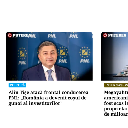
POLITICĂ
INTERNAȚIO
Alin Tișe atacă frontal conducerea
Megayahtu
PNL: „România a devenit coșul de
americani 
gunoi al investitorilor”
fost scos 
proprietar
de milioan