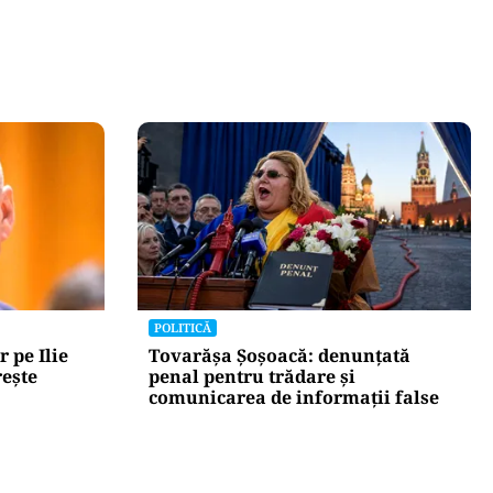
POLITICĂ
r pe Ilie
Tovarășa Șoșoacă: denunțată
rește
penal pentru trădare și
comunicarea de informații false