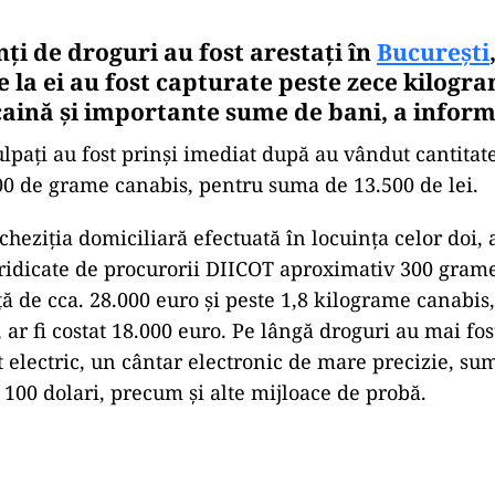
nți de droguri au fost arestați în
București
e la ei au fost capturate peste zece kilogr
caină și importante sume de bani, a infor
ulpaţi au fost prinşi imediat după au vândut cantitat
0 de grame canabis, pentru suma de 13.500 de lei.
rcheziţia domiciliară efectuată în locuinţa celor doi, 
 ridicate de procurorii DIICOT aproximativ 300 grame
ţă de cca. 28.000 euro şi peste 1,8 kilograme canabis,
, ar fi costat 18.000 euro. Pe lângă droguri au mai fos
t electric, un cântar electronic de mare precizie, su
i 100 dolari, precum şi alte mijloace de probă.
Play