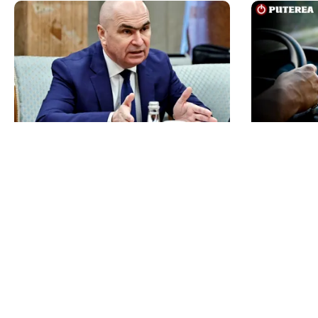
POLITICĂ
AUTO
Bolojan acuză PSD și AUR. PNL
Noua rovin
vrea premier tehnocrat: „Au lăsat
la 1 octom
România în faza finală de
pentru tra
absorbţie a PNRR”
TOS
Po