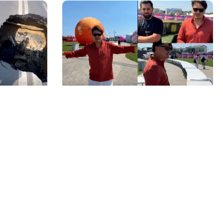
ACTUALITATE
gă Palatul
20 de grătare și sute de metri de
 a rămas
mese: cum a intrat Selly în
jlocul
Guinness World Records la Nibiru
groapa
Echipa