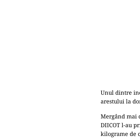
Unul dintre inc
arestului la do
Mergând mai de
DIICOT l-au pri
kilograme de c