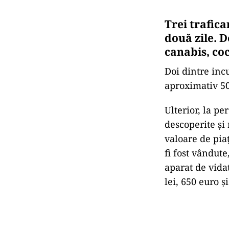
Trei trafica
două zile. D
canabis, co
Doi dintre inc
aproximativ 50
Ulterior, la pe
descoperite şi
valoare de pia
fi fost vândute
aparat de vida
lei, 650 euro ş