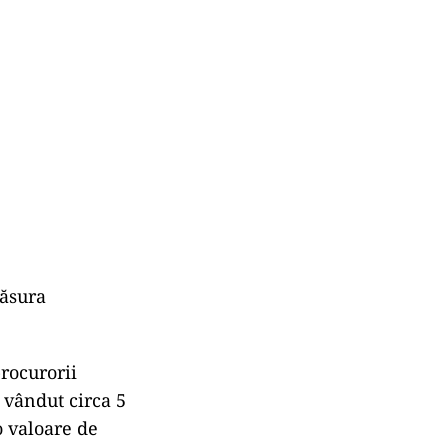
măsura
procurorii
a vândut circa 5
o valoare de