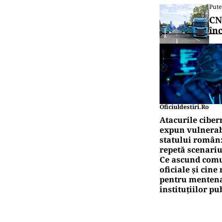
Pute
CN
în
Oficiuldestiri.ro
Atacurile ciber
expun vulnerabi
statului român
repetă scenariu
Ce ascund comu
oficiale și cin
pentru mentena
instituțiilor pu