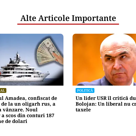
Alte Articole Importante
NAL
POLITICĂ
l Amadea, confiscat de
Un lider USR îl critică du
de la un oligarh rus, a
Bolojan: Un liberal nu c
la vânzare. Noul
taxele
 a scos din conturi 187
e de dolari