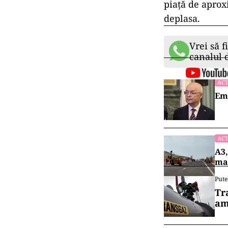
piaţă de aprox
deplasa.
Vrei să f
canalul
ACT
Emi
ACT
A3,
mai
Pute
Tr
am