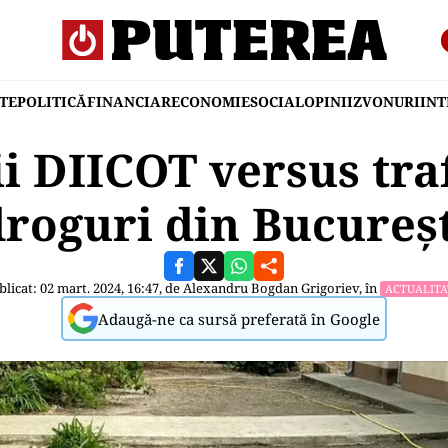
TE
POLITICĂ
FINANCIAR
ECONOMIE
SOCIAL
OPINII
ZVONURI
IN
i DIICOT versus traf
droguri din Bucureșt
blicat: 02 mart. 2024, 16:47, de
Alexandru Bogdan Grigoriev
, în
ACTUALITA
Adaugă-ne ca sursă preferată în Google