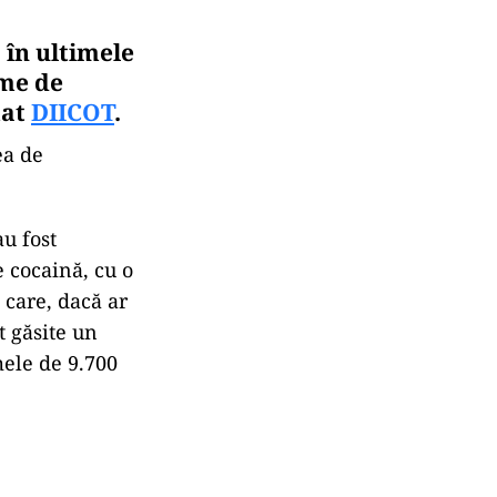
, în ultimele
ame de
mat
DIICOT
.
ea de
au fost
 cocaină, cu o
 care, dacă ar
t găsite un
mele de 9.700