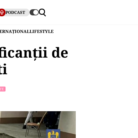
PODCAST
TERNAȚIONAL
LIFESTYLE
icanții de
i
TE