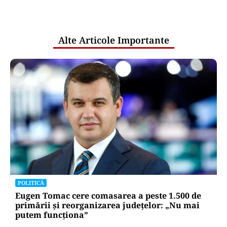
Puterea Financiara
Transgaz vrea să devină acționar la
dezvoltatorul unui terminal american
de gaze naturale lichefiate
Puterea Financiara
CNAIR: Aplicarea tarifelor pentru
rovinietă și sistemul TollRo va începe
la 1 octombrie
Oficiuldestiri.ro
Atacurile cibernetice expun
vulnerabilitățile statului român: ANP
repetă scenariul e‑Terra. Ce ascund
comunicările oficiale și cine răspunde
pentru mentenanța IT a instituțiilor
publice
Alte Articole Importante