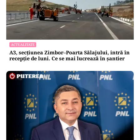
ACTUALITATE
Emil Boc refuză un nou mandat de premier:
„Mulțam fain, alții la rând!”
ACTUALITATE