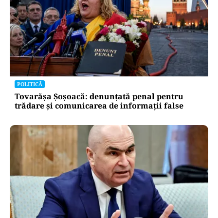
POLITICĂ
Un lider USR îl critică dur pe Ilie Bolojan: Un
liberal nu crește taxele