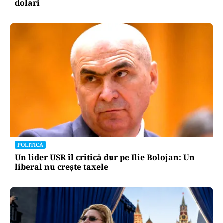
INTERNAȚIONAL
Megayahtul Amadea, confiscat de americani de
la un oligarh rus, a fost scos la vânzare. Noul
proprietar a scos din conturi 187 de milioane de
dolari