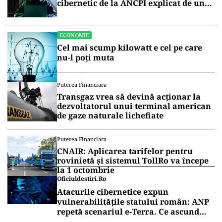
de garantare ale
FNGCIMM.
Garanția emisă de FNGCIMM este expresă,
irevocabilă și necondiționată, plătibilă la prima
cerere scrisă a instituției finanțatoare.
Vrei să fii mereu la curent cu toate știrile? Urmărește
Puterea.ro și pe canalul de WhatsApp
ECONOMIE
Peste 5.000 de români nu își mai pot
cumpăra casa. Efectul atacului
cibernetic de la ANCPI explicat de un
broker
ECONOMIE
Cel mai scump kilowatt e cel pe care
nu-l poți muta