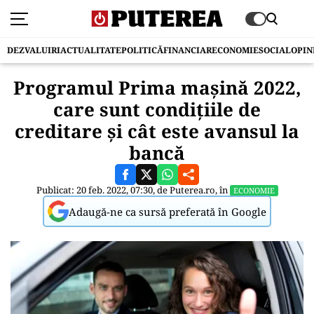
DEZVALUIRI
ACTUALITATE
POLITICĂ
FINANCIAR
ECONOMIE
SOCIAL
OPIN
Programul Prima mașină 2022,
care sunt condițiile de
creditare și cât este avansul la
bancă
Publicat: 20 feb. 2022, 07:30, de
Puterea.ro
, în
ECONOMIE
Adaugă-ne ca sursă preferată în Google