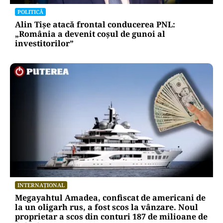
A3, secțiunea Zimbor–Poarta Sălajului, intră în
recepție de luni. Ce se mai lucrează în șantier
POLITICĂ
Alin Tișe atacă frontal conducerea PNL:
„România a devenit coșul de gunoi al
investitorilor”