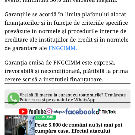
achiziție de maximum 100.000 de lei, la care se
adaugă TVA, pentru care beneficiarul
programului trebuie să asigure un avans de
minimum 25% din prețul de achiziție al
autoturismului.
Dacă cineva dorește să cumpere un autoturism
electric hibrid (plug-in), prețul de achiziție este
de maximum 150.000 de lei, la care se adaugă
TVA, trebuie să aibă bani puși de-o parte pentru
avans, minimum 30% din valoarea mașinii.
Garanțiile se acordă în limita plafonului alocat
finanțatorilor și în funcție de criteriile specifice
prevăzute în normele și procedurile interne de
creditare ale instituțiilor de credit și în normele