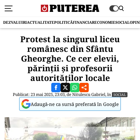
DEZVALUIRI
ACTUALITATE
POLITICĂ
FINANCIAR
ECONOMIE
SOCIAL
OPIN
Protest la singurul liceu
românesc din Sfântu
Gheorghe. Ce cer elevii,
părinții și profesorii
autorităților locale
Publicat: 23 mai 2025, 23:03, de
Nitulescu Gabriel
, în
SOCIAL
Adaugă-ne ca sursă preferată în Google