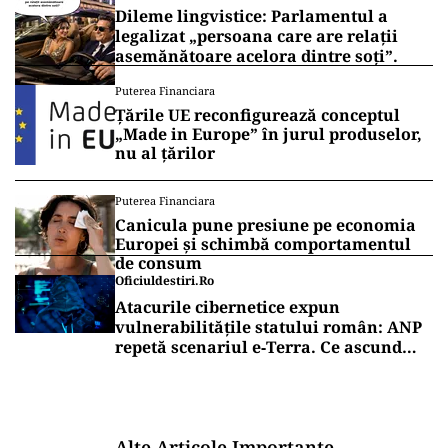
Dileme lingvistice: Parlamentul a
legalizat „persoana care are relații
asemănătoare acelora dintre soți”.
Puterea Financiara
Țările UE reconfigurează conceptul
„Made in Europe” în jurul produselor,
nu al țărilor
Puterea Financiara
Canicula pune presiune pe economia
Europei și schimbă comportamentul
de consum
Oficiuldestiri.ro
Atacurile cibernetice expun
vulnerabilitățile statului român: ANP
repetă scenariul e‑Terra. Ce ascund
comunicările oficiale și cine răspunde
pentru mentenanța IT a instituțiilor
publice
Alte Articole Importante