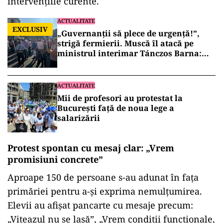
intervențiile curente.
ACTUALITATE
EXCLUSIV
„Guvernanții să plece de urgență!”,
strigă fermierii. Muscă îl atacă pe
ministrul interimar Tánczos Barna:
„Spune că nu poate face nimic”
ACTUALITATE
Mii de profesori au protestat la
București față de noua lege a
salarizării
Protest spontan cu mesaj clar: „Vrem
promisiuni concrete”
Aproape 150 de persoane s-au adunat în fața
primăriei pentru a-și exprima nemulțumirea.
Elevii au afișat pancarte cu mesaje precum:
„Viteazul nu se lasă”, „Vrem condiții funcționale,