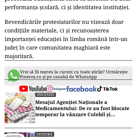
performanța școlară, ci și identitatea instituției.
Revendicările protestatarilor nu vizează doar
condițiile materiale, ci și recunoașterea
importanței educației în limba română într-un
județ în care comunitatea maghiară este
majoritară.
Vrei să fii mereu la curent cu toate știrile? Urmărește
Puterea.ro și pe canalul de WhatsApp
SĂNĂTATE
Mesajul Agenției Naționale a
Medicamentului: De ce au fost blocate
temporar la vânzare Colebil și
Panzcebil
CULTURĂ