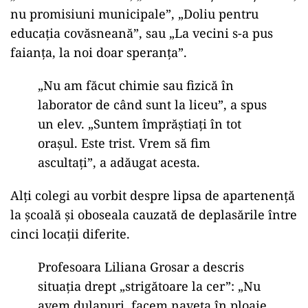
nu promisiuni municipale”, „Doliu pentru
educația covăsneană”, sau „La vecini s-a pus
faianța, la noi doar speranța”.
„Nu am făcut chimie sau fizică în
laborator de când sunt la liceu”, a spus
un elev. „Suntem împrăștiați în tot
orașul. Este trist. Vrem să fim
ascultați”, a adăugat acesta.
Alți colegi au vorbit despre lipsa de apartenență
la școală și oboseala cauzată de deplasările între
cinci locații diferite.
Profesoara Liliana Grosar a descris
situația drept „strigătoare la cer”: „Nu
avem dulapuri, facem naveta în ploaie