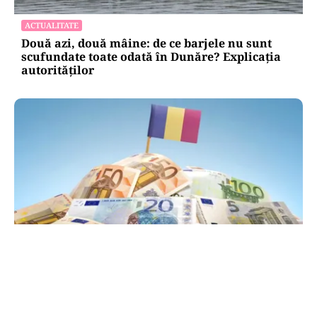
ACTUALITATE
Două azi, două mâine: de ce barjele nu sunt
scufundate toate odată în Dunăre? Explicația
autorităților
POLITICĂ
PSD atacă USR și PNL după sesizarea la CCR:
„Sacrifică 771 de milioane de euro pentru
Dominic Fritz”