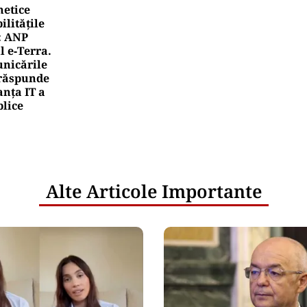
netice
litățile
: ANP
l e‑Terra.
nicările
e răspunde
nța IT a
blice
Alte Articole Importante