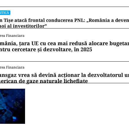
ITICĂ
n Tișe atacă frontal conducerea PNL: „România a deveni
oi al investitorilor”
rea Financiara
mânia, țara UE cu cea mai redusă alocare bugetar
ntru cercetare și dezvoltare, în 2025
rea Financiara
ansgaz vrea să devină acționar la dezvoltatorul u
erican de gaze naturale lichefiate