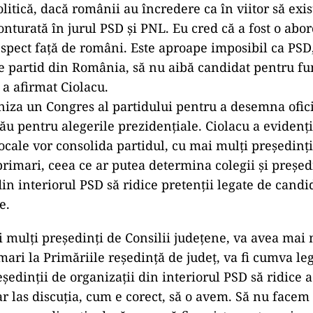
olitică, dacă românii au încredere ca în viitor să exis
onturată în jurul PSD şi PNL. Eu cred că a fost o abo
espect faţă de români. Este aproape imposibil ca PSD,
e partid din România, să nu aibă candidat pentru fu
 a afirmat Ciolacu.
iza un Congres al partidului pentru a desemna ofic
ău pentru alegerile prezidențiale. Ciolacu a evidenți
locale vor consolida partidul, cu mai mulți președinți
primari, ceea ce ar putea determina colegii și președ
din interiorul PSD să ridice pretenții legate de candi
e.
 mulţi preşedinţi de Consilii judeţene, va avea mai 
mari la Primăriile reşedinţă de judeţ, va fi cumva le
reşedinţii de organizaţii din interiorul PSD să ridice 
ar las discuţia, cum e corect, să o avem. Să nu facem