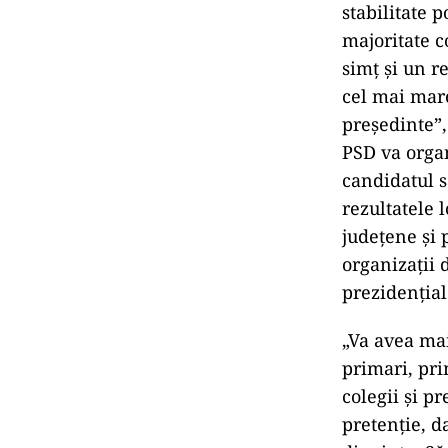
stabilitate p
majoritate c
simţ şi un r
cel mai mar
preşedinte”,
PSD va organ
candidatul s
rezultatele 
județene și 
organizații 
prezidențial
„Va avea mai
primari, pri
colegii şi p
pretenţie, d