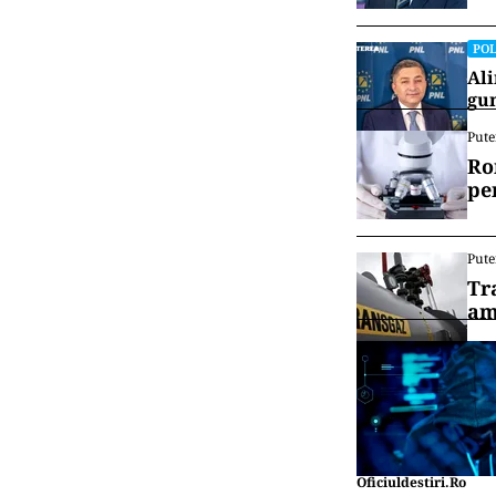
POL
Ali
gun
Pute
Ro
pe
Pute
Tr
am
Oficiuldestiri.ro