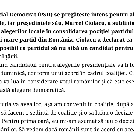
cial Democrat (PSD) se pregătește intens pentru al
e, iar președintele său, Marcel Ciolacu, a sublini
alegerilor locale în consolidarea poziției partidu
ai mare partid din România, Ciolacu a declarat că 
osibil ca partidul să nu aibă un candidat pentru
l țării.
ind candidatul pentru alegerile prezidențiale va fi 
 duminică, conform unui acord în cadrul coaliției. C
 va lua în considerare votul românilor și că este ese
astă alegere democratică.
cuţia va avea loc, aşa am convenit în coaliţie, după a
să facem o şedinţă de coaliţie şi o să luăm o decizie
. Pentru prima oară, eu mi-am asumat să iau o decizi
mânilor. Să vedem dacă românii sunt de acord cu ace