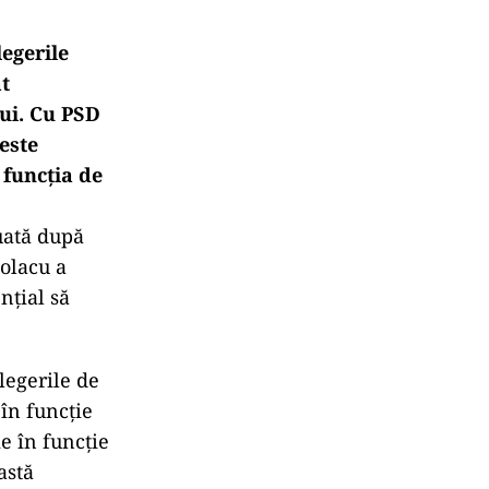
egerile
at
lui. Cu PSD
este
 funcția de
luată după
iolacu a
nțial să
legerile de
 în funcţie
e în funcţie
astă