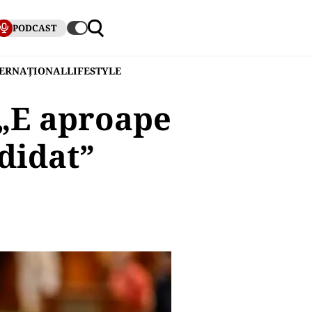
PODCAST
TERNAȚIONAL
LIFESTYLE
 „E aproape
didat”