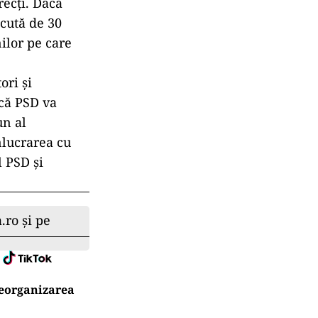
recţi. Dacă
ăcută de 30
ilor pe care
ori și
acă PSD va
un al
nlucrarea cu
l PSD și
.ro și pe
reorganizarea