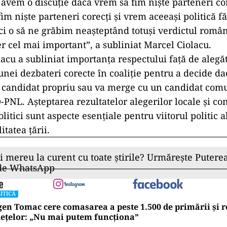
 avem o discuţie dacă vrem să fim nişte parteneri co
im nişte parteneri corecţi şi vrem aceeaşi politică f
ci o să ne grăbim neaşteptând totuşi verdictul român
er cel mai important”, a subliniat Marcel Ciolacu.
olacu a subliniat importanța respectului față de alegăt
unei dezbateri corecte în coaliție pentru a decide d
 candidat propriu sau va merge cu un candidat com
D-PNL. Așteptarea rezultatelor alegerilor locale și co
litici sunt aspecte esențiale pentru viitorul politic a
itatea țării.
ii mereu la curent cu toate știrile? Urmărește Puterea
 de WhatsApp
ITICĂ
en Tomac cere comasarea a peste 1.500 de primării și 
ețelor: „Nu mai putem funcționa”