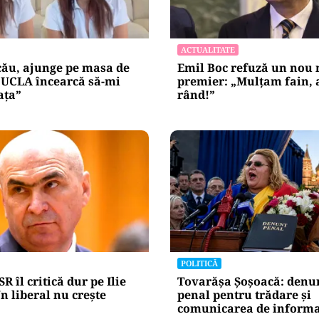
ACTUALITATE
cău, ajunge pe masa de
Emil Boc refuză un nou
„UCLA încearcă să-mi
premier: „Mulțam fain, a
ața”
rând!”
POLITICĂ
R îl critică dur pe Ilie
Tovarășa Șoșoacă: denu
n liberal nu crește
penal pentru trădare și
comunicarea de informaț