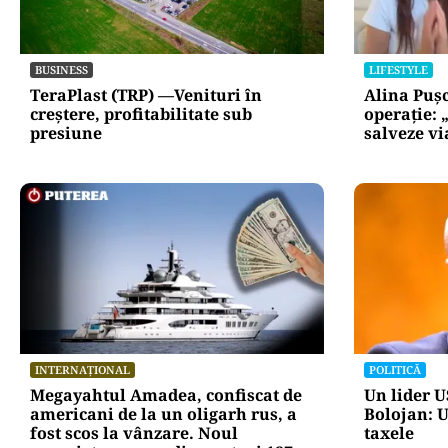
BUSINESS
LIFESTYLE
TeraPlast (TRP) —Venituri în
Alina Puș
creștere, profitabilitate sub
operație: 
presiune
salveze vi
INTERNAȚIONAL
POLITICĂ
Megayahtul Amadea, confiscat de
Un lider US
americani de la un oligarh rus, a
Bolojan: U
fost scos la vânzare. Noul
taxele