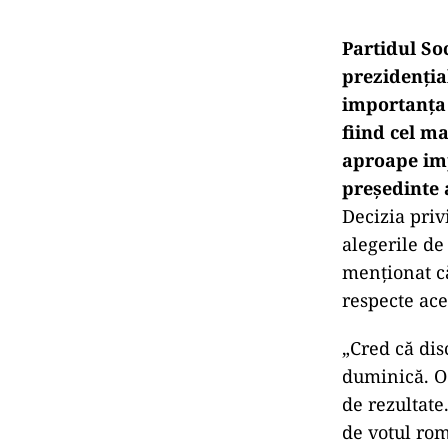
Partidul So
prezidențial
importanța 
fiind cel m
aproape imp
președinte a
Decizia priv
alegerile de
menționat că
respecte ace
„Cred că dis
duminică. O 
de rezultate
de votul ro