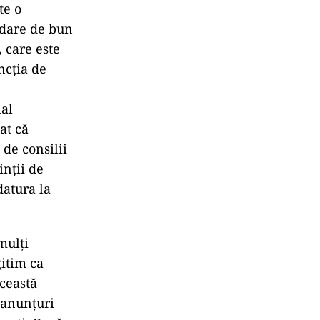
te o
rdare de bun
 care este
ncţia de
ial
at că
 de consilii
inții de
datura la
mulţi
gitim ca
această
 anunţuri