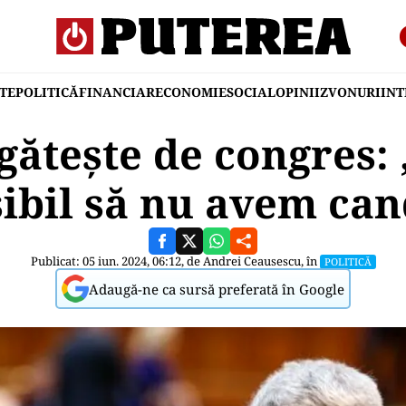
TE
POLITICĂ
FINANCIAR
ECONOMIE
SOCIAL
OPINII
ZVONURI
IN
gătește de congres:
ibil să nu avem can
Publicat: 05 iun. 2024, 06:12, de
Andrei Ceausescu
, în
POLITICĂ
Adaugă-ne ca sursă preferată în Google