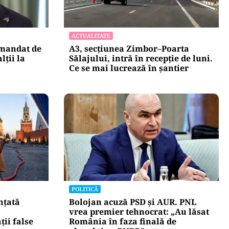
ACTUALITATE
 mandat de
A3, secțiunea Zimbor–Poarta
lții la
Sălajului, intră în recepție de luni.
Ce se mai lucrează în șantier
POLITICĂ
nțată
Bolojan acuză PSD și AUR. PNL
vrea premier tehnocrat: „Au lăsat
ii false
România în faza finală de