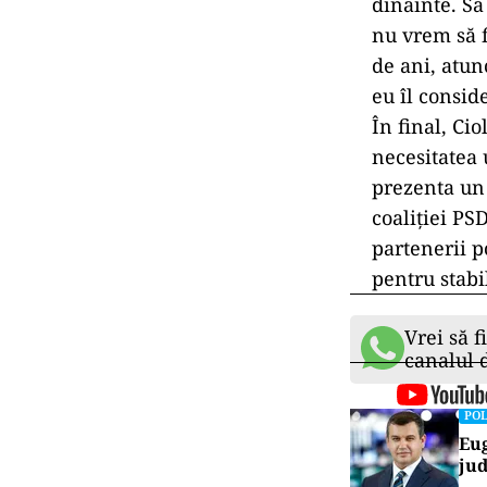
dinainte. Să
nu vrem să f
de ani, atun
eu îl consid
În final, Ci
necesitatea 
prezenta un
coaliției PS
partenerii po
pentru stabil
Vrei să f
canalul
POL
Eug
jud