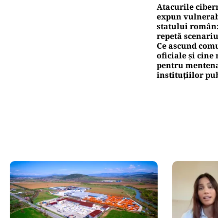
Atacurile ciber
expun vulnerabi
statului român
repetă scenariu
Ce ascund comu
oficiale și cin
pentru mentena
instituțiilor pu