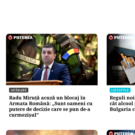
APĂRARE
LIFESTYLE
Radu Miruță acuză un blocaj în
Reguli noi
Armata Română: „Sunt oameni cu
cât alcool
putere de decizie care se pun de-a
Bulgaria c
curmezișul”