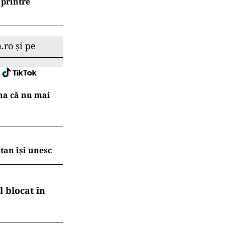
 printre
.ro și pe
na că nu mai
tan își unesc
 blocat în