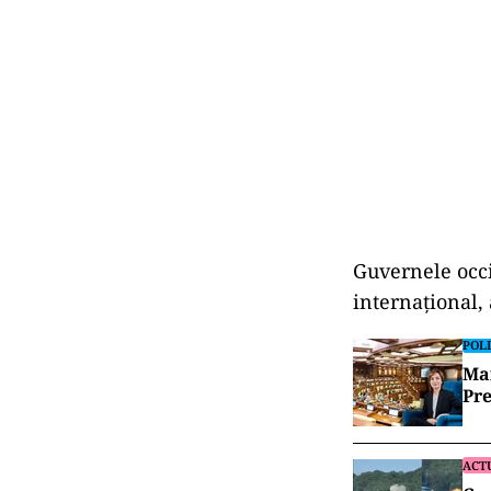
Guvernele occi
internaţional, 
POLI
Mai
Pre
ACT