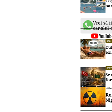
Coș
oam
Vrei să f
canalul
IN
Cu
exi
IN
Se 
for
Pute
Ro
Ni