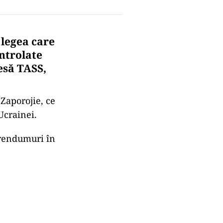
 legea care
ntrolate
resă TASS,
Zaporojie, ce
Ucrainei.
erendumuri în