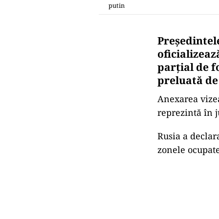
putin
Preşedintel
oficializea
parţial de f
preluată de
Anexarea vizea
reprezintă în 
Rusia a declar
zonele ocupate