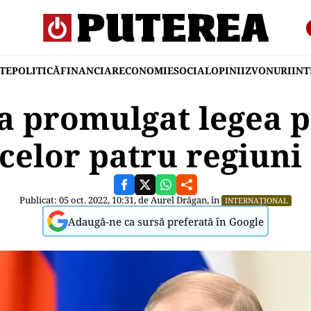
TE
POLITICĂ
FINANCIAR
ECONOMIE
SOCIAL
OPINII
ZVONURI
IN
 a promulgat legea p
celor patru regiuni
Publicat: 05 oct. 2022, 10:31, de
Aurel Drăgan
, în
INTERNAȚIONAL
Adaugă-ne ca sursă preferată în Google