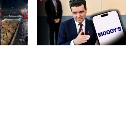
POLITICĂ
fundate cu
Nicușor Dan, după decizia
Miruță:
Moody’s. Ce câștigă românii din
pentru a se
decizia agenției de rating:
„Perspectiva rămâne rezervată”
Echipa