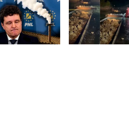
ACTUALITATE
pe Nicușor Dan din
Primele două barje, scu
. Liberalii cer
succes în Dunăre. Radu 
a de urgență a unui
„Este o procedură lentă 
er: „Trebuie să iasă fum
așeza cât mai bine”
Cotroceni!”
litica Cookies
Protecția Datelor Personale
Despre Noi
Publicitate
© 2026, toate drepturile rezervate puterea.ro