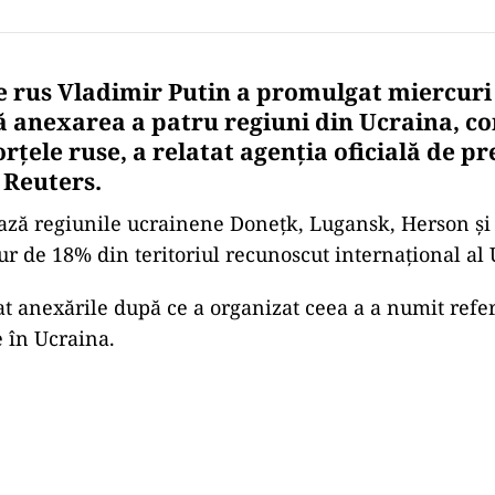
e rus Vladimir Putin a promulgat miercuri
ză anexarea a patru regiuni din Ucraina, co
orţele ruse, a relatat agenţia oficială de p
 Reuters.
ză regiunile ucrainene Doneţk, Lugansk, Herson şi 
jur de 18% din teritoriul recunoscut internaţional al 
at anexările după ce a organizat ceea a a numit ref
 în Ucraina.
Play