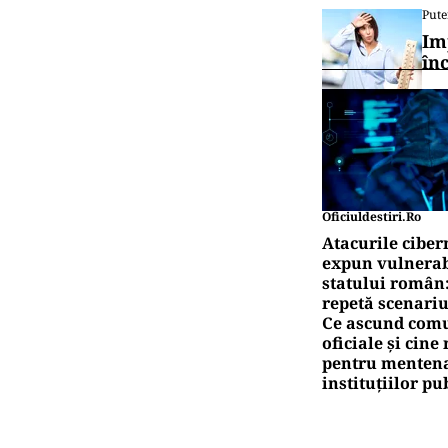
Pute
Im
în
Oficiuldestiri.ro
Atacurile ciber
expun vulnerabi
statului român
repetă scenariu
Ce ascund comu
oficiale și cin
pentru mentena
instituțiilor pu