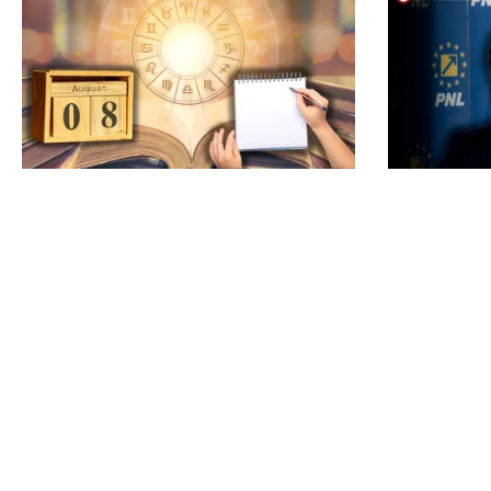
HOROSCOP
POLITICĂ
Ziua de 8.08, cea mai puternică din
Presiune 
an pentru dorințe. Ritualul simplu
partea PNL
de manifestare
desemnare
nou premi
alb de la 
TOS
Po