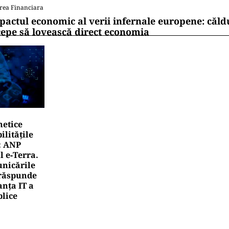
rea Financiara
pactul economic al verii infernale europene: căl
cepe să lovească direct economia
netice
litățile
: ANP
l e‑Terra.
nicările
e răspunde
nța IT a
blice