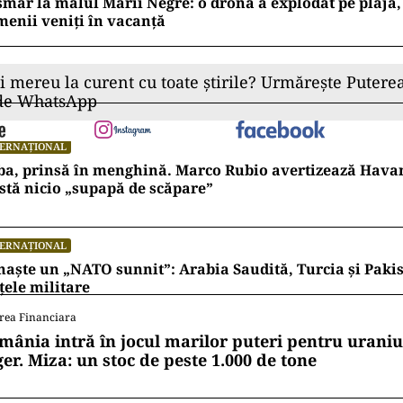
mar la malul Mării Negre: o dronă a explodat pe plajă,
enii veniți în vacanță
ii mereu la curent cu toate știrile? Urmărește Puterea
 de WhatsApp
TERNAȚIONAL
ba, prinsă în menghină. Marco Rubio avertizează Hava
stă nicio „supapă de scăpare”
TERNAȚIONAL
naște un „NATO sunnit”: Arabia Saudită, Turcia și Pakis
țele militare
rea Financiara
mânia intră în jocul marilor puteri pentru uraniul
ger. Miza: un stoc de peste 1.000 de tone