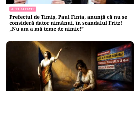
ACTUALITATE
Prefectul de Timiș, Paul Finta, anunță că nu se
consideră dator nimănui, în scandalul Fritz!
„Nu am a mă teme de nimic!”
ANALIZĂ
Trei luni fără Guvern: România funcționează,
dar nu mai poate hotărî încotro merge