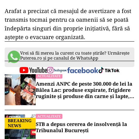
Arafat a precizat că mesajul de avertizare a fost
transmis tocmai pentru ca oamenii să se poată
îndepărta singuri din proprie inițiativă, fără să
aștepte o evacuare organizată.
Vrei să fii mereu la curent cu toate știrile? Urmărește
Puterea.ro și pe canalul de WhatsApp
ACTUALITATE
Amenzi ANPC de peste 300.000 de lei la
Bâlea Lac: produse expirate, frigidere
ruginite și produse din carne și lapte,
lăsate la soare
ACTUALITATE
BREAKING
STB a depus cererea de insolvență la
NEWS
Tribunalul București