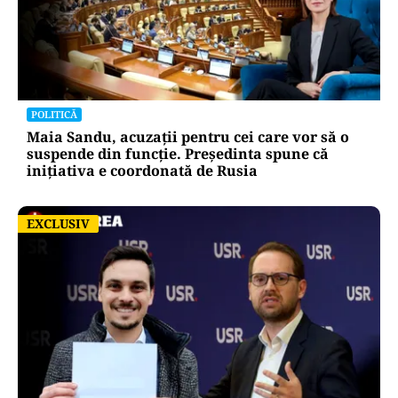
POLITICĂ
Maia Sandu, acuzații pentru cei care vor să o
suspende din funcție. Președinta spune că
inițiativa e coordonată de Rusia
EXCLUSIV
EXCLUSIV