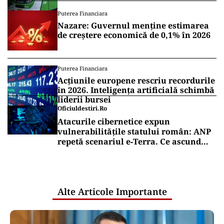
Puterea Financiara
Nazare: Guvernul menține estimarea
de creștere economică de 0,1% în 2026
Puterea Financiara
Acțiunile europene rescriu recordurile
în 2026. Inteligența artificială schimbă
liderii bursei
Oficiuldestiri.ro
Atacurile cibernetice expun
vulnerabilitățile statului român: ANP
repetă scenariul e‑Terra. Ce ascund
comunicările oficiale și cine răspunde
pentru mentenanța IT a instituțiilor
publice
Alte Articole Importante