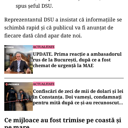
spus șeful DSU.
Reprezentantul DSU a insistat că informațiile se
schimbă rapid și că publicul va fi anunțat de
fiecare dată când apar date noi.
ACTUALITATE
UPDATE. Prima reacție a ambasadorul
rus de la București, după ce a fost
chemat de urgență la MAE
ACTUALITATE
Confiscări de zeci de mii de dolari și lei
în Constanța. Doi vameși, condamnați
pentru mită după ce și-au recunoscut
faptele în fața DNA
Ce mijloace au fost trimise pe coastă și
pe mare