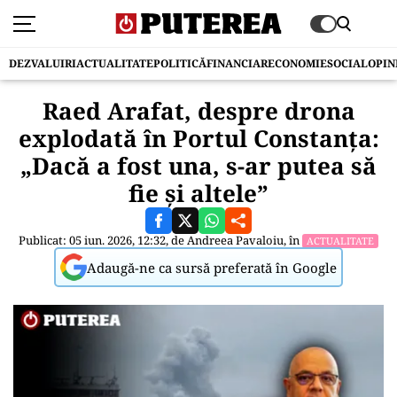
DEZVALUIRI
ACTUALITATE
POLITICĂ
FINANCIAR
ECONOMIE
SOCIAL
OPIN
Raed Arafat, despre drona
explodată în Portul Constanța:
„Dacă a fost una, s-ar putea să
fie și altele”
Publicat: 05 iun. 2026, 12:32, de
Andreea Pavaloiu
, în
ACTUALITATE
Adaugă-ne ca sursă preferată în Google