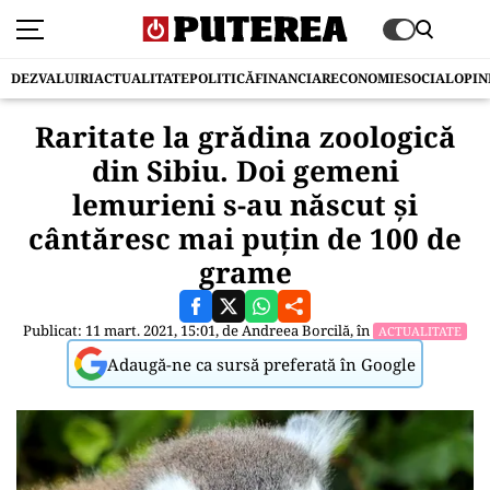
DEZVALUIRI
ACTUALITATE
POLITICĂ
FINANCIAR
ECONOMIE
SOCIAL
OPIN
Raritate la grădina zoologică
din Sibiu. Doi gemeni
lemurieni s-au născut și
cântăresc mai puțin de 100 de
grame
Publicat: 11 mart. 2021, 15:01, de
Andreea Borcilă
, în
ACTUALITATE
Adaugă-ne ca sursă preferată în Google