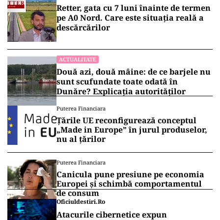
Retter, gata cu 7 luni înainte de termen
pe A0 Nord. Care este situația reală a
descărcărilor
ACTUALITATE
Două azi, două mâine: de ce barjele nu
sunt scufundate toate odată în
Dunăre? Explicația autorităților
Puterea Financiara
Țările UE reconfigurează conceptul
„Made in Europe” în jurul produselor,
nu al țărilor
Puterea Financiara
Canicula pune presiune pe economia
Europei și schimbă comportamentul
de consum
Oficiuldestiri.ro
Atacurile cibernetice expun