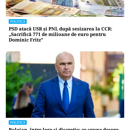
POLITICĂ
PSD atacă USR și PNL după sesizarea la CCR:
„Sacrifică 771 de milioane de euro pentru
Dominic Fritz”
POLITICĂ
Bolojan, între lege și discreție: ce spune despre