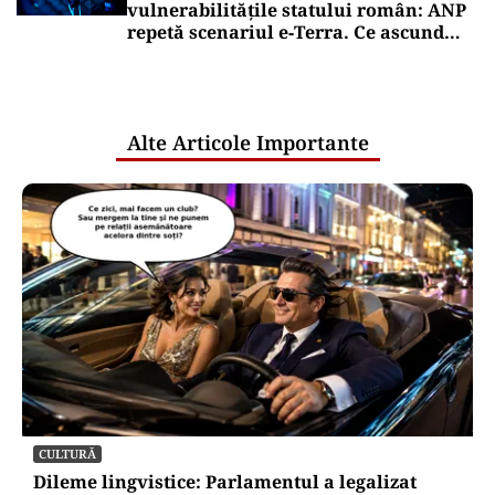
vulnerabilitățile statului român: ANP
repetă scenariul e‑Terra. Ce ascund
comunicările oficiale și cine răspunde
pentru mentenanța IT a instituțiilor
publice
Alte Articole Importante
CULTURĂ
Dileme lingvistice: Parlamentul a legalizat