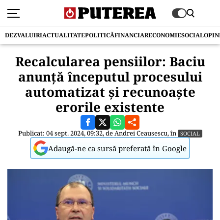
DEZVALUIRI
ACTUALITATE
POLITICĂ
FINANCIAR
ECONOMIE
SOCIAL
OPIN
Recalcularea pensiilor: Baciu
anunță începutul procesului
automatizat și recunoaște
erorile existente
Publicat: 04 sept. 2024, 09:32, de
Andrei Ceausescu
, în
SOCIAL
Adaugă-ne ca sursă preferată în Google