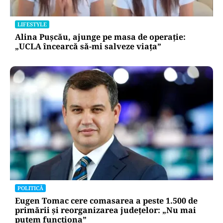
LIFESTYLE
Alina Pușcău, ajunge pe masa de operație:
„UCLA încearcă să-mi salveze viața”
POLITICĂ
Eugen Tomac cere comasarea a peste 1.500 de
primării și reorganizarea județelor: „Nu mai
putem funcționa”