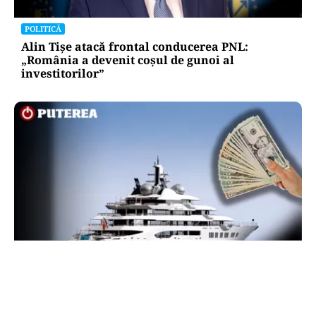
POLITICĂ
Alin Tișe atacă frontal conducerea PNL:
„România a devenit coșul de gunoi al
investitorilor”
INTERNAȚIONAL
Megayahtul Amadea, confiscat de americani de
la un oligarh rus, a fost scos la vânzare. Noul