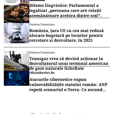
Dileme lingvistice: Parlamentul a
legalizat „persoana care are relații
asemănătoare acelora dintre soți”.
Puterea Financiara
România, țara UE cu cea mai redusă
alocare bugetară pe locuitor pentru
cercetare și dezvoltare, în 2025
Puterea Financiara
Transgaz vrea să devină acționar la
dezvoltatorul unui terminal american
de gaze naturale lichefiate
Oficiuldestiri.ro
Atacurile cibernetice expun
vulnerabilitățile statului român: ANP
repetă scenariul e‑Terra. Ce ascund
comunicările oficiale și cine răspunde
pentru mentenanța IT a instituțiilor
publice