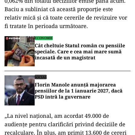
0,062% din totalul deciziilor emise până acum.
Baciu a subliniat că această proporție este
relativ mică și că toate cererile de revizuire vor
fi tratate în perioada următoare.
ECONOMIE
Cât cheltuie Statul român cu pensiile
speciale. Care e cea mai mare sumă
încasată de un magistrat
SOCIAL
Florin Manole anunță majorarea
pensiilor de la 1 ianuarie 2027, dacă
PSD intră la guvernare
„La nivel național, am acordat 49.000 de
audiențe pentru clarificări privind deciziile de
recalculare. În plus, am primit 13.600 de cereri