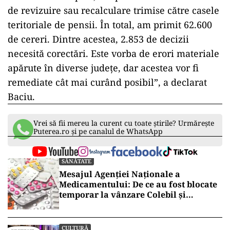
de revizuire sau recalculare trimise către casele
teritoriale de pensii. În total, am primit 62.600
de cereri. Dintre acestea, 2.853 de decizii
necesită corectări. Este vorba de erori materiale
apărute în diverse județe, dar acestea vor fi
remediate cât mai curând posibil”, a declarat
Baciu.
Vrei să fii mereu la curent cu toate știrile? Urmărește
Puterea.ro și pe canalul de WhatsApp
SĂNĂTATE
Mesajul Agenției Naționale a
Medicamentului: De ce au fost blocate
temporar la vânzare Colebil și
Panzcebil
CULTURĂ