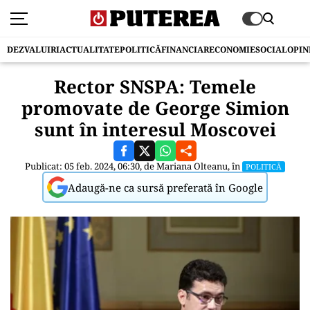
DEZVALUIRI
ACTUALITATE
POLITICĂ
FINANCIAR
ECONOMIE
SOCIAL
OPIN
Rector SNSPA: Temele
promovate de George Simion
sunt în interesul Moscovei
Publicat: 05 feb. 2024, 06:30, de
Mariana Olteanu
, în
POLITICĂ
Adaugă-ne ca sursă preferată în Google