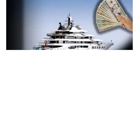
INTERNAȚIONAL
Megayahtul Amadea, confiscat de americani de
la un oligarh rus, a fost scos la vânzare. Noul
proprietar a scos din conturi 187 de milioane de
dolari
TOS
Politica Cookies
Protecția Datelor Personale
Despre Noi
Publicitate
Echipa
© 2026, toate drepturile rezervate puterea.ro