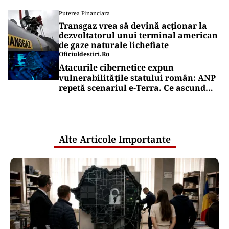
Puterea Financiara
Transgaz vrea să devină acționar la
dezvoltatorul unui terminal american
de gaze naturale lichefiate
Oficiuldestiri.ro
Atacurile cibernetice expun
vulnerabilitățile statului român: ANP
repetă scenariul e‑Terra. Ce ascund
comunicările oficiale și cine răspunde
pentru mentenanța IT a instituțiilor
publice
Alte Articole Importante