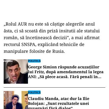
„Rolul AUR nu este să câștige alegerile anul
ăsta, ci să scoată din priză insitutii ale statului
român, să încetinească decizii”, a mai afirmat
rectorul SNSPA, explicând tehnicile de
manipulare folosite de Rusia.
POLITICĂ
George Simion răspunde acuzațiilor
lui Fritz, după amendamentul la legea
ANI: „Să plece acasă. Fără penali în
funcții publice”
POLITICĂ
Claudiu Manda, atac dur la Ilie
Bolojan: „Sunt rezultatele unei
guvernări fără dialog”