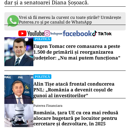
dar și a senatoarei Diana Șoșoacă.
Vrei să fii mereu la curent cu toate știrile? Urmărește
Puterea.ro și pe canalul de WhatsApp
POLITICĂ
Eugen Tomac cere comasarea a peste
1.500 de primării și reorganizarea
județelor: „Nu mai putem funcționa”
POLITICĂ
Alin Tișe atacă frontal conducerea
PNL: „România a devenit coșul de
gunoi al investitorilor”
Puterea Financiara
România, țara UE cu cea mai redusă
alocare bugetară pe locuitor pentru
cercetare și dezvoltare, în 2025