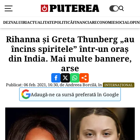
DEZVALUIRI
ACTUALITATE
POLITICĂ
FINANCIAR
ECONOMIE
SOCIAL
OPIN
Rihanna și Greta Thunberg „au
încins spiritele” într-un oraș
din India. Mai multe bannere,
arse
Publicat: 06 feb. 2021, 16:30, de
Andreea Borcilă
, în
INTERNAȚIONAL
Adaugă-ne ca sursă preferată în Google