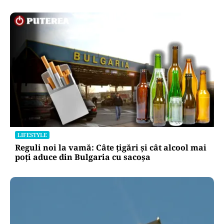
APĂRARE
Radu Miruță acuză un blocaj în Armata
Română: „Sunt oameni cu putere de decizie
care se pun de-a curmezișul”