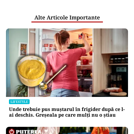
România intră în jocul marilor puteri
pentru uraniul blocat în Niger. Miza:
un stoc de peste 1.000 de tone
Puterea Financiara
Impactul economic al verii infernale
europene: căldura extremă începe să
lovească direct economia
Oficiuldestiri.ro
Atacurile cibernetice expun
vulnerabilitățile statului român: ANP
repetă scenariul e‑Terra. Ce ascund
comunicările oficiale și cine răspunde
pentru mentenanța IT a instituțiilor
publice
Alte Articole Importante