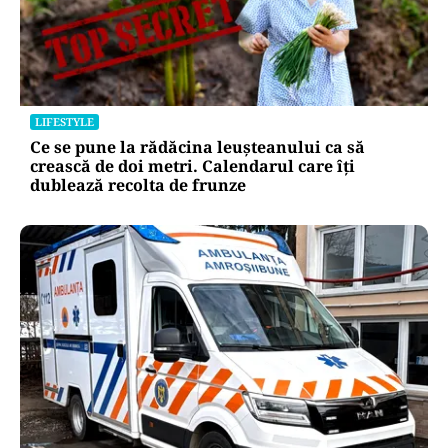
LIFESTYLE
Locul din România unde trotinetele vor fi
interzise în parcuri. Cine riscă amenzi de până
la 5.000 de lei
LIFESTYLE
Ce se pune la rădăcina leușteanului ca să