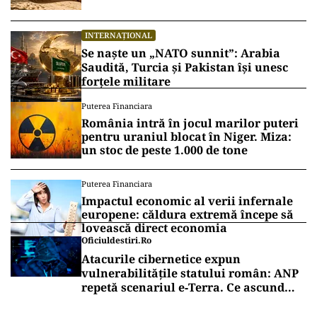
De altfel, autoritățile indiene au blocat accesul
la
serviciile de Internet pe mobil
în mai multe
zone din jurul orașului Delhi.
Vrei să fii mereu la curent cu toate știrile? Urmărește
Puterea.ro și pe canalul de WhatsApp
INTERNAȚIONAL
Cuba, prinsă în menghină. Marco
Rubio avertizează Havana că nu mai
există nicio „supapă de scăpare”
INTERNAȚIONAL
Se naște un „NATO sunnit”: Arabia
Saudită, Turcia și Pakistan își unesc
forțele militare
Puterea Financiara