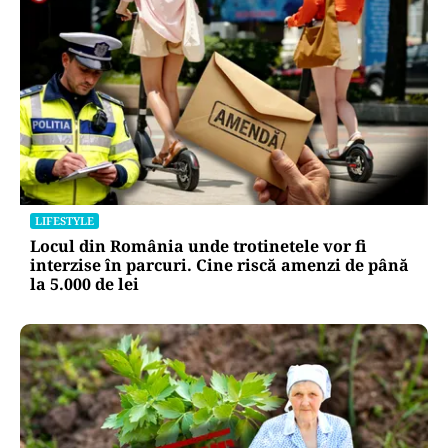
LIFESTYLE
Unde trebuie pus muștarul în frigider după ce l-
ai deschis. Greșeala pe care mulți nu o știau