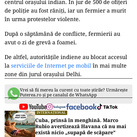
Guvernul indian a făcut unele concesii, însă nu
vrea să renunțe la legi, considerând că
schimbările vor atrage investiții în acest sector
care reprezintă aproape 15% din economia țării.
Mii de protestatari fermieri au înconjurat
frontierele orașului Delhi, invadând ulterior
centrul orașului indian. În jur de 500 de ofițeri
de poliție au fost răniți, iar un fermier a murit
în urma protestelor violente.
După o săptămână de conflicte, fermierii au
avut o zi de grevă a foamei.