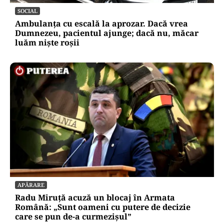
crească de doi metri. Calendarul care îți
dublează recolta de frunze
SOCIAL
Ambulanța cu escală la aprozar. Dacă vrea
Dumnezeu, pacientul ajunge; dacă nu, măcar
luăm niște roșii