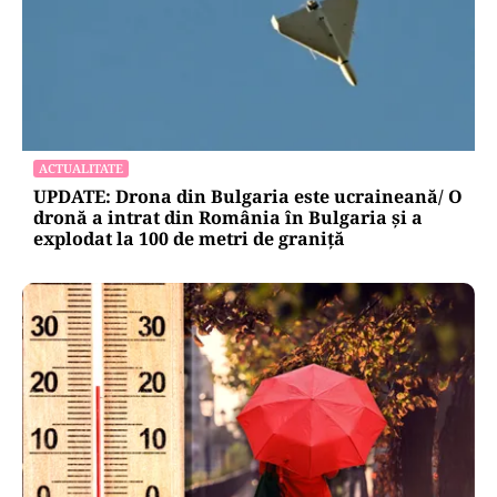
LIFESTYLE
Reguli noi la vamă: Câte țigări și cât alcool mai
poți aduce din Bulgaria cu sacoșa
ACTUALITATE