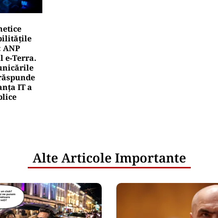
e mergi în vacanță cu familia și cheltuiești mult mai p
lia sau Spania: bere la 3 euro, cină completă sub 100 de
rea Financiara
rile UE reconfigurează conceptul „Made in Europe
oduselor, nu al țărilor
rea Financiara
nicula pune presiune pe economia Europei și sc
mportamentul de consum
netice
litățile
: ANP