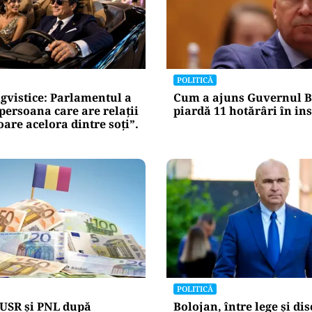
l e‑Terra.
nicările
e răspunde
nța IT a
blice
Alte Articole Importante