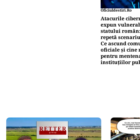
Und
Ita
Pute
Ță
pr
Pute
Ca
co
Oficiuldestiri.ro
Atacurile ciber
expun vulnerabi
statului român