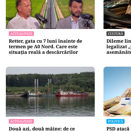
repetă scenariu
Ce ascund comu
oficiale și cin
pentru mentena
instituțiilor pu