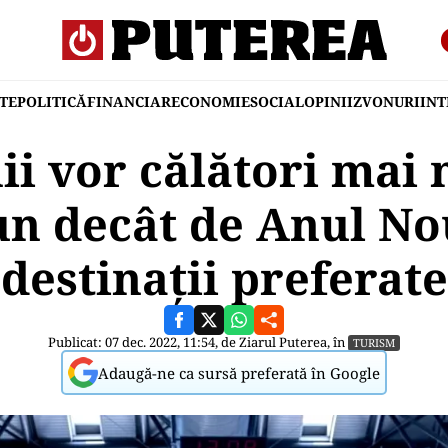
TE
POLITICĂ
FINANCIAR
ECONOMIE
SOCIAL
OPINII
ZVONURI
IN
i vor călători mai 
un decât de Anul No
destinații preferate
Publicat: 07 dec. 2022, 11:54, de
Ziarul Puterea
, în
TURISM
Adaugă-ne ca sursă preferată în Google