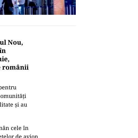
ul Nou,
în
ie,
e românii
 pentru
comunități
itate și au
ămân cele în
etelor de avion