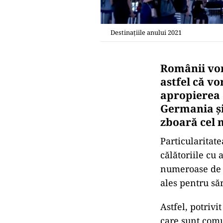
Destinațiile anului 2021
Românii vor
astfel că vo
apropierea 
Germania și
zboară cel 
Particularitate
călătoriile cu
numeroase de d
ales pentru săr
Astfel, potrivi
care sunt comu