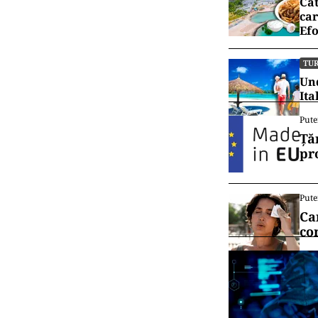
Românii vor că
de 4 ori mai m
Un motiv ar put
Marea Britanie
Citește mai d
Vrei să f
canalul
TU
Cât
car
Efo
TU