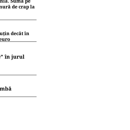
înregistrate
ial din țări ca
.ro și pe
ânia. Suma pe
mură de crap la