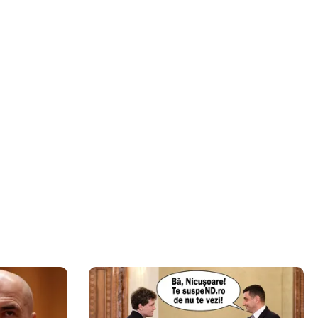
uțin decât în
 euro
” în jurul
himbă