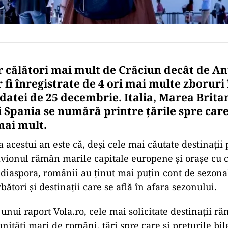
 călători mai mult de Crăciun decât de An
r fi înregistrate de 4 ori mai multe zboruri 
datei de 25 decembrie. Italia, Marea Britan
 Spania se numără printre țările spre car
mai mult.
a acestui an este că, deși cele mai căutate destinații
 avionul rămân marile capitale europene și orașe cu 
iaspora, românii au ținut mai puțin cont de sezonal
bători și destinații care se află în afara sezonului.
t unui raport Vola.ro, cele mai solicitate destinații r
nități mari de români, țări spre care și prețurile bil