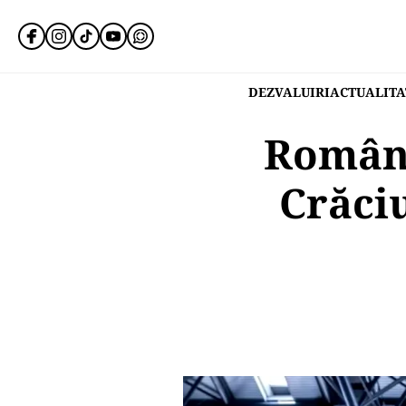
DEZVALUIRI
ACTUALITA
Români
Crăci