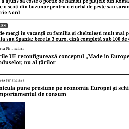
lători mai mult de Crăciun decât de Anul Nou, fiind 
ulte zboruri în apropierea datei de 25 decembrie.
ea fi că românii se întorc acasă de sărbători, în spec
, Olanda, Belgia, Franța, Italia, Spania.
eparte pe România 24.
ii mereu la curent cu toate știrile? Urmărește Puterea
 de WhatsApp
RISM
 a ajuns să coste o porție de hamsii pe plajele din Rom
e o scoți din buzunar pentru o ciorbă de pește sau sara
rie Nord
RISM