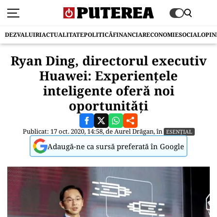
DEZVALUIRI
ACTUALITATE
POLITICĂ
FINANCIAR
ECONOMIE
SOCIAL
OPIN
Ryan Ding, directorul executiv
Huawei: Experiențele
inteligente oferă noi
oportunităţi
Publicat: 17 oct. 2020, 14:58, de
Aurel Drăgan
, în
ESENȚIAL
Adaugă-ne ca sursă preferată în Google