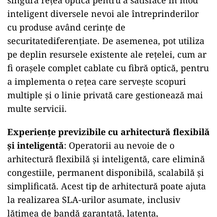
singură rețea optică pentru a satisface în mod
inteligent diversele nevoi ale întreprinderilor
cu produse având cerințe de
securitatediferențiate. De asemenea, pot utiliza
pe deplin resursele existente ale rețelei, cum ar
fi orașele complet cablate cu fibră optică, pentru
a implementa o rețea care servește scopuri
multiple și o linie privată care gestionează mai
multe servicii.
Experiențe previzibile cu arhitectură flexibilă
și inteligentă
: Operatorii au nevoie de o
arhitectură flexibilă și inteligentă, care elimină
congestiile, permanent disponibilă, scalabilă și
simplificată. Acest tip de arhitectură poate ajuta
la realizarea SLA-urilor asumate, inclusiv
lățimea de bandă garantată, latența,