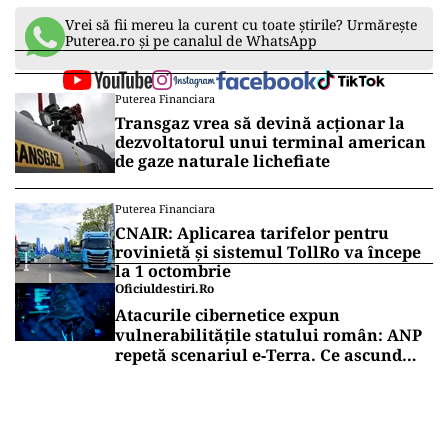
Vrei să fii mereu la curent cu toate știrile? Urmărește
Puterea.ro și pe canalul de WhatsApp
Puterea Financiara
Transgaz vrea să devină acționar la
dezvoltatorul unui terminal american
de gaze naturale lichefiate
Puterea Financiara
CNAIR: Aplicarea tarifelor pentru
rovinietă și sistemul TollRo va începe
la 1 octombrie
Oficiuldestiri.ro
Atacurile cibernetice expun
vulnerabilitățile statului român: ANP
repetă scenariul e‑Terra. Ce ascund
comunicările oficiale și cine răspunde
pentru mentenanța IT a instituțiilor
publice