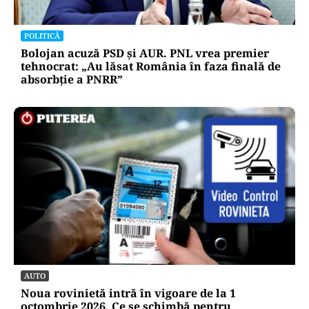
POLITICĂ
Bolojan acuză PSD și AUR. PNL vrea premier
tehnocrat: „Au lăsat România în faza finală de
absorbţie a PNRR”
AUTO
Noua rovinietă intră în vigoare de la 1
octombrie 2026. Ce se schimbă pentru