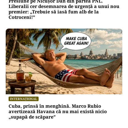
Presiune pe Nicușor Dan din partea PNL.
Liberalii cer desemnarea de urgență a unui nou
premier: „Trebuie să iasă fum alb de la
Cotroceni!”
INTERNAȚIONAL
Cuba, prinsă în menghină. Marco Rubio
avertizează Havana că nu mai există nicio
„supapă de scăpare”