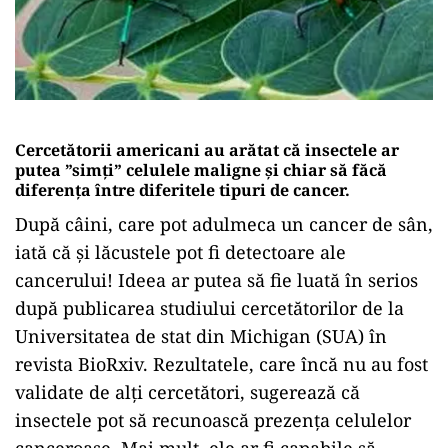
Cercetătorii americani au arătat că insectele ar
putea ”simți” celulele maligne și chiar să făcă
diferența între diferitele tipuri de cancer.
După câini, care pot adulmeca un cancer de sân,
iată că și lăcustele pot fi detectoare ale
cancerului! Ideea ar putea să fie luată în serios
după publicarea studiului cercetătorilor de la
Universitatea de stat din Michigan (SUA) în
revista BioRxiv. Rezultatele, care încă nu au fost
validate de alți cercetători, sugerează că
insectele pot să recunoască prezența celulelor
canceroase. Mai mult, ele ar fi capabile să