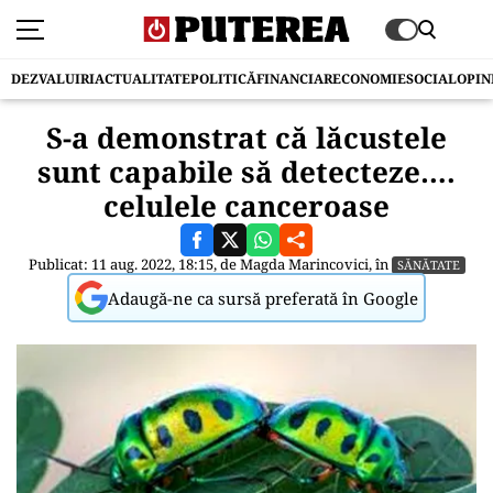
DEZVALUIRI
ACTUALITATE
POLITICĂ
FINANCIAR
ECONOMIE
SOCIAL
OPIN
S-a demonstrat că lăcustele
sunt capabile să detecteze….
celulele canceroase
Publicat: 11 aug. 2022, 18:15, de
Magda Marincovici
, în
SĂNĂTATE
Adaugă-ne ca sursă preferată în Google