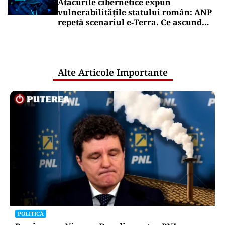
Atacurile cibernetice expun
vulnerabilitățile statului român: ANP
repetă scenariul e‑Terra. Ce ascund
comunicările oficiale și cine răspunde
pentru mentenanța IT a instituțiilor
publice
Alte Articole Importante
POLITICĂ