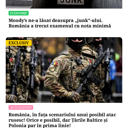
ECONOMIE
Moody’s ne-a lăsat deasupra „junk”-ului.
România a trecut examenul cu nota minimă
EXCLUSIV
EXCLUSIV
ACTUALITATE
România, în fața scenariului unui posibil atac
rusesc! Orice e posibil, dar Țările Baltice și
Polonia par în prima linie!