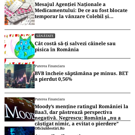
Mesajul Agenției Naționale a
Medicamentului: De ce au fost blocate
temporar la vânzare Colebil și
Panzcebil
SĂNĂTATE
Cât costă să-ți salvezi câinele sau
pisica în România
Puterea Financiara
BVB încheie săptămâna pe minus. BET
a pierdut 0,56%
Puterea Financiara
Moody’s menține ratingul României la
Baa3, dar păstrează perspectiva
negativă. Negrescu: România „nu a
câștigat nimic, a evitat o pierdere”
Oficiuldestiri.ro