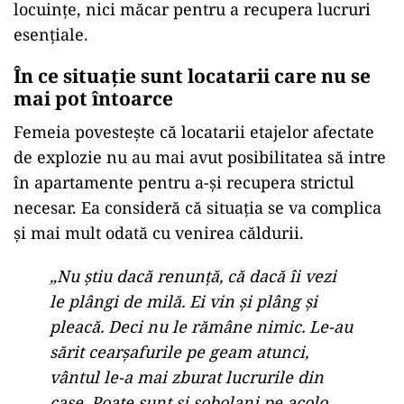
locuințe, nici măcar pentru a recupera lucruri
esențiale.
În ce situație sunt locatarii care nu se
mai pot întoarce
Femeia povestește că locatarii etajelor afectate
de explozie nu au mai avut posibilitatea să intre
în apartamente pentru a-și recupera strictul
necesar. Ea consideră că situația se va complica
și mai mult odată cu venirea căldurii.
„Nu știu dacă renunță, că dacă îi vezi
le plângi de milă. Ei vin și plâng și
pleacă. Deci nu le rămâne nimic. Le-au
sărit cearșafurile pe geam atunci,
vântul le-a mai zburat lucrurile din
case. Poate sunt și șobolani pe acolo.