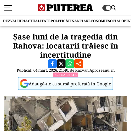
DEZVALUIRI
ACTUALITATE
POLITICĂ
FINANCIAR
ECONOMIE
SOCIAL
OPIN
Șase luni de la tragedia din
Rahova: locatarii trăiesc în
incertitudine
Publicat: 04 mart. 2026, 21:40, de
Răzvan Aprozeanu
, în
ACTUALITATE
Adaugă-ne ca sursă preferată în Google