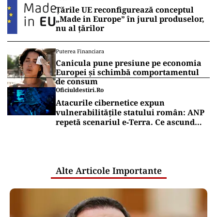
Țările UE reconfigurează conceptul
„Made in Europe” în jurul produselor,
nu al țărilor
Puterea Financiara
Canicula pune presiune pe economia
Europei și schimbă comportamentul
de consum
Oficiuldestiri.ro
Atacurile cibernetice expun
vulnerabilitățile statului român: ANP
repetă scenariul e‑Terra. Ce ascund
comunicările oficiale și cine răspunde
pentru mentenanța IT a instituțiilor
publice
Alte Articole Importante