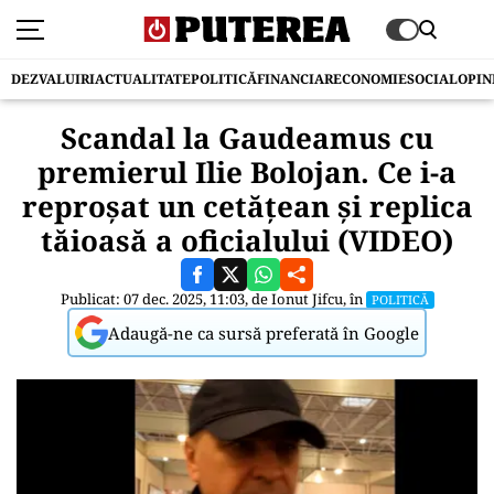
DEZVALUIRI
ACTUALITATE
POLITICĂ
FINANCIAR
ECONOMIE
SOCIAL
OPIN
Scandal la Gaudeamus cu
premierul Ilie Bolojan. Ce i-a
reproșat un cetățean și replica
tăioasă a oficialului (VIDEO)
Publicat: 07 dec. 2025, 11:03, de
Ionut Jifcu
, în
POLITICĂ
Adaugă-ne ca sursă preferată în Google