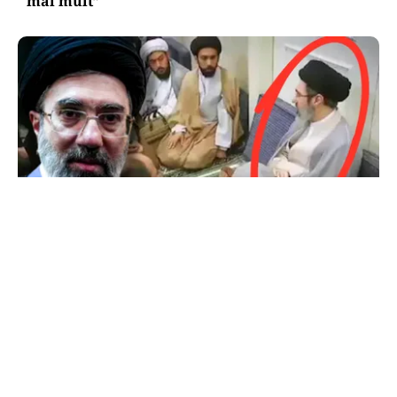
mai mult”
INTERNAȚIONAL
Primele imagini cu Mojtaba Khamenei. Liderul
Iranului nu a mai fost văzut de aproape 5 luni
TOS
Politica Cookies
Protecția Datelor Personale
Despre Noi
Publicitate
Echipa