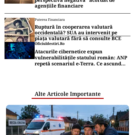
perspectivă negativă” acordat de
agențiile financiare
Puterea Financiara
Ruptură în cooperarea valutară
occidentală? SUA au intervenit pe
piața valutară fără să consulte BCE
Oficiuldestiri.ro
Atacurile cibernetice expun
vulnerabilitățile statului român: ANP
repetă scenariul e‑Terra. Ce ascund
comunicările oficiale și cine răspunde
pentru mentenanța IT a instituțiilor
publice
Alte Articole Importante