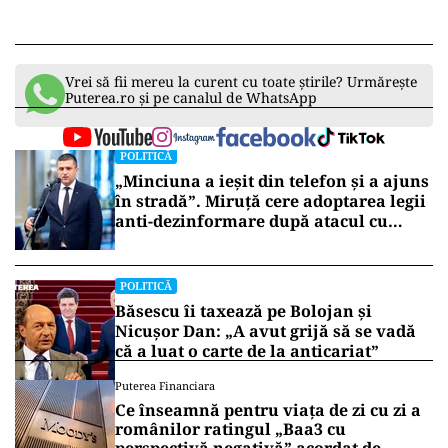
Vrei să fii mereu la curent cu toate știrile? Urmărește
Puterea.ro și pe canalul de WhatsApp
POLITICĂ
„Minciuna a ieșit din telefon și a ajuns
în stradă”. Miruță cere adoptarea legii
anti-dezinformare după atacul cu
topoare din Cluj
POLITICĂ
Băsescu îi taxează pe Bolojan și
Nicușor Dan: „A avut grijă să se vadă
că a luat o carte de la anticariat”
Puterea Financiara
Ce înseamnă pentru viața de zi cu zi a
românilor ratingul „Baa3 cu