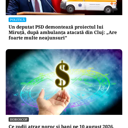
POLITICĂ
Un deputat PSD demontează proiectul lui
Miruță, după ambulanța atacată din Cluj: „Are
foarte multe neajunsuri”
HOROSCOP
Ce zodii atrag noroc și bani pe 10 august 2026,