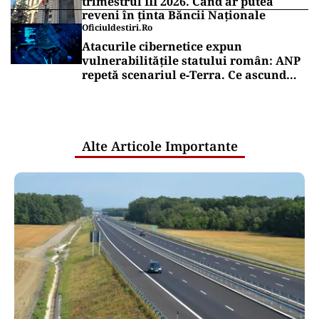
trimestrul III 2026. Când ar putea
reveni în ținta Băncii Naționale
Oficiuldestiri.ro
Atacurile cibernetice expun
vulnerabilitățile statului român: ANP
repetă scenariul e‑Terra. Ce ascund
comunicările oficiale și cine răspunde
pentru mentenanța IT a instituțiilor
publice
Alte Articole Importante