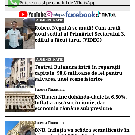
Puterea.ro și pe canalul de WhatsApp
ADMINISTRATIE
Robert Negoiță se mută! Cum arată
noul sediul al Primăriei Sectorului 3,
edilul a făcut turul (VIDEO)
ADMINISTRATIE
Teatrul Bulandra intră în reparații
capitale: 98,6 milioane de lei pentru
salvarea unei scene istorice
Puterea Financiara
BNR menține dobânda-cheie la 6,50%.
Inflația a scăzut în iunie, dar
economia rămâne sub presiune
Puterea Financiara
BNR: Inflația va scădea semnificativ în