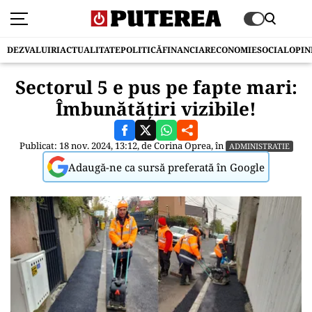
DEZVALUIRI
ACTUALITATE
POLITICĂ
FINANCIAR
ECONOMIE
SOCIAL
OPIN
Sectorul 5 e pus pe fapte mari:
Îmbunătățiri vizibile!
Publicat: 18 nov. 2024, 13:12, de
Corina Oprea
, în
ADMINISTRATIE
Adaugă-ne ca sursă preferată în Google