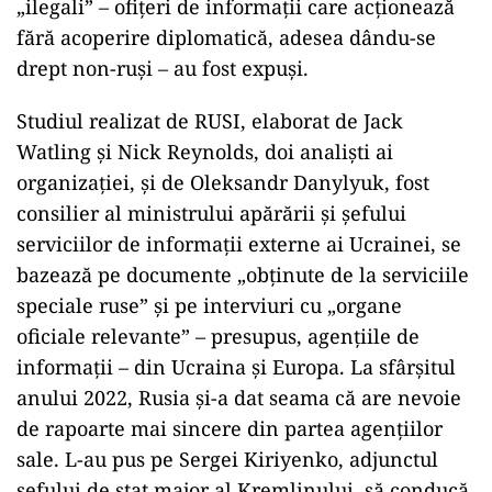
„ilegali” – ofițeri de informații care acționează
fără acoperire diplomatică, adesea dându-se
drept non-ruși – au fost expuși.
Studiul realizat de RUSI, elaborat de Jack
Watling și Nick Reynolds, doi analiști ai
organizației, și de Oleksandr Danylyuk, fost
consilier al ministrului apărării și șefului
serviciilor de informații externe ai Ucrainei, se
bazează pe documente „obținute de la serviciile
speciale ruse” și pe interviuri cu „organe
oficiale relevante” – presupus, agențiile de
informații – din Ucraina și Europa. La sfârșitul
anului 2022, Rusia și-a dat seama că are nevoie
de rapoarte mai sincere din partea agențiilor
sale. L-au pus pe Sergei Kiriyenko, adjunctul
șefului de stat major al Kremlinului, să conducă