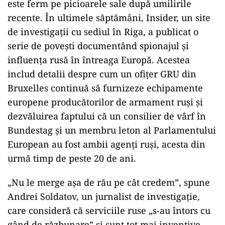
este ferm pe picioarele sale după umilirile
recente. În ultimele săptămâni, Insider, un site
de investigații cu sediul în Riga, a publicat o
serie de povești documentând spionajul și
influența rusă în întreaga Europă. Acestea
includ detalii despre cum un ofițer GRU din
Bruxelles continuă să furnizeze echipamente
europene producătorilor de armament ruși și
dezvăluirea faptului că un consilier de vârf în
Bundestag și un membru leton al Parlamentului
European au fost ambii agenți ruși, acesta din
urmă timp de peste 20 de ani.
„Nu le merge așa de rău pe cât credem”, spune
Andrei Soldatov, un jurnalist de investigație,
care consideră că serviciile ruse „s-au întors cu
gând de răzbunare” și sunt tot mai inventive.