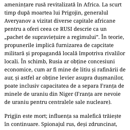
amenințare rusă revitalizată în Africa. La scurt
timp după moartea lui Prigojin, generalul
Averyanov a vizitat diverse capitale africane
pentru a oferi ceea ce RUSI descrie ca un
„pachet de supraviețuire a regimului”. În teorie,
propunerile implică furnizarea de capcitate
militară și propagandă locală împotriva rivalilor
locali. În schimb, Rusia ar obține concesiuni
economice, cum ar fi mine de litiu și rafinării de
aur, și astfel ar obține levier asupra dușmanilor,
poate inclusiv capacitatea de a separa Franța de
minele de uraniu din Niger (Franța are nevoie
de uraniu pentru centralele sale nucleare).
Prigjin este mort; influența sa malefică trăiește
în continuare. Spionajul rus, deși zdruncinat,