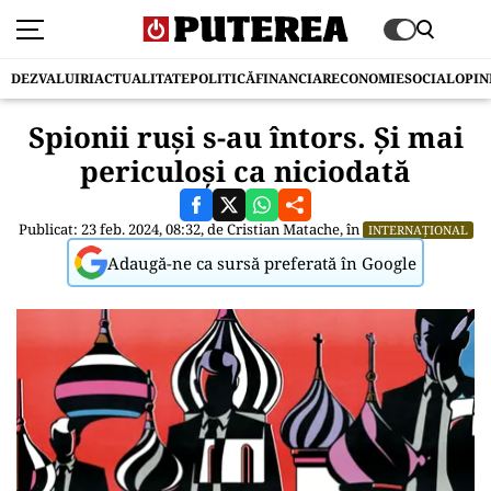
DEZVALUIRI
ACTUALITATE
POLITICĂ
FINANCIAR
ECONOMIE
SOCIAL
OPIN
Spionii ruși s-au întors. Și mai
periculoși ca niciodată
Publicat: 23 feb. 2024, 08:32, de
Cristian Matache
, în
INTERNAȚIONAL
Adaugă-ne ca sursă preferată în Google