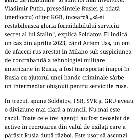
Vladimir Putin, președintele Rusiei și odată
(mediocru) ofițer KGB, încearcă „să-și
restabilească gloria formidabilului serviciu
secret al lui Stalin”, explică Soldatov. El indică
un caz din aprilie 2023, când Artem Uss, un om
de afaceri rus arestat în Milano sub suspiciunea
de contrabandă a tehnologiei militare
americane în Rusia, a fost transportat înapoi în
Rusia cu ajutorul unei bande criminale sârbe –
un intermediar obișnuit pentru serviciile ruse.
În trecut, spune Soldatov, FSB, SVR și GRU aveau
o diviziune mai clară a muncii. Nu mai este
cazul. Toate cele trei agenții au fost deosebit de
active în recrutarea din valul de exilați care a
părăsit Rusia după război. Este ușor să ascunzi