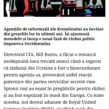
Agențiile de informații ale Kremlinului au învățat
din greșelile lor în ultimii ani. Își ajustează
metodele și încep o nouă fază de război politic
împotriva Occidentului.
Directorul CIA, Bill Burns, a făcut o remarcă
neobișnuită luna trecută atunci când a sugerat
că războiul din Ucraina a fost o binecuvântare
pentru agenția sa, provocând astfel reacții
puternice din partea serviciilor secrete ruse.
Spionii ruși au eșuat în pregătirile pentru război
și au fost expulzați în masă din Europa. Cu toate
acestea, noi dovezi adunate de Royal United
Services Institute (RUSI), un think-tank din