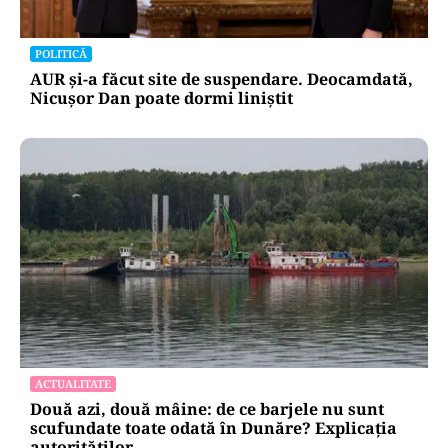
POLITICĂ
AUR și-a făcut site de suspendare. Deocamdată,
Nicușor Dan poate dormi liniștit
ACTUALITATE
Două azi, două mâine: de ce barjele nu sunt
scufundate toate odată în Dunăre? Explicația
autorităților