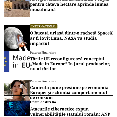
pentru câteva hectare aprinde lumea
musulmană
INTERNAȚIONAL
O bucată uriașă dintr-o rachetă SpaceX
ar fi lovit Luna. NASA va studia
impactul
Puterea Financiara
Țările UE reconfigurează conceptul
„Made in Europe” în jurul produselor,
nu al țărilor
Puterea Financiara
Canicula pune presiune pe economia
Europei și schimbă comportamentul
de consum
Oficiuldestiri.ro
Atacurile cibernetice expun
vulnerabilitățile statului român: ANP