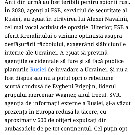
Anii din urmă au fost teribili pentru spionii ruși.
În 2020, agenți ai FSB, serviciul de securitate al
Rusiei, au eșuat în otrăvirea lui Alexei Navalnîi,
cel mai vocal activist de opoziție. Ulterior, FSB a
oferit Kremlinului o viziune optimistă asupra
desfășurării războiului, exagerând slăbiciunile
interne ale Ucrainei. A eșuat să prevină
agențiile occidentale să fure și să facă publice
planurile
Rusiei
de invadare a Ucrainei. Și nu a
fost dispus sau nu a putut opri o rebeliune
scurtă condusă de Evgheni Prigojin, liderul
grupului mercenar Wagner, anul trecut. SVR,
agenția de informații externe a Rusiei, și-a văzut
prezența în Europa redusă la tăcere, cu
aproximativ 600 de ofițeri expulzați din
ambasadele de pe tot continentul. Cel puțin opt