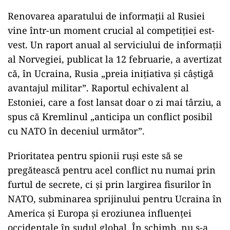
Renovarea aparatului de informații al Rusiei
vine într-un moment crucial al competiției est-
vest. Un raport anual al serviciului de informații
al Norvegiei, publicat la 12 februarie, a avertizat
că, în Ucraina, Rusia „preia inițiativa și câștigă
avantajul militar”. Raportul echivalent al
Estoniei, care a fost lansat doar o zi mai târziu, a
spus că Kremlinul „anticipa un conflict posibil
cu NATO în deceniul următor”.
Prioritatea pentru spionii ruși este să se
pregătească pentru acel conflict nu numai prin
furtul de secrete, ci și prin largirea fisurilor în
NATO, subminarea sprijinului pentru Ucraina în
America și Europa și eroziunea influenței
occidentale în sudul global. În schimb, nu s-a