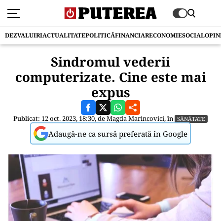
DEZVALUIRI
ACTUALITATE
POLITICĂ
FINANCIAR
ECONOMIE
SOCIAL
OPIN
Sindromul vederii
computerizate. Cine este mai
expus
Publicat: 12 oct. 2023, 18:30, de
Magda Marincovici
, în
SĂNĂTATE
Adaugă-ne ca sursă preferată în Google