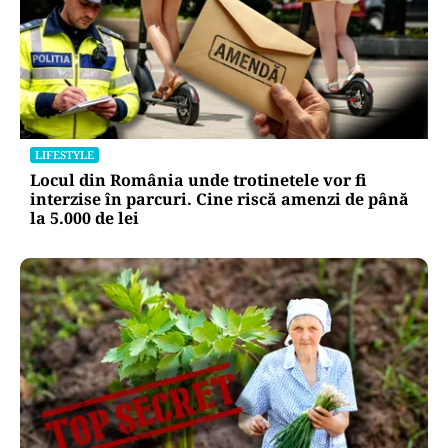
LIFESTYLE
Unde trebuie pus muștarul în frigider după ce l-
ai deschis. Greșeala pe care mulți nu o știau