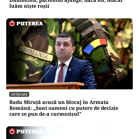
SOCIAL
Ambulanța cu escală la aprozar. Dacă vrea
Dumnezeu, pacientul ajunge; dacă nu, măcar
luăm niște roșii