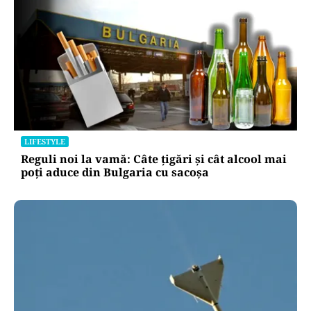
APĂRARE
Radu Miruță acuză un blocaj în Armata
Română: „Sunt oameni cu putere de decizie
care se pun de-a curmezișul”