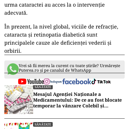
”Întreruperea privitului la ecran pentru 20 de
secunde la fiecare 20 de minute poate contribui,
de asemenea, la reducerea disconfortului
ocular. Problemele de vedere pot afecta
performanţa la locul de muncă şi este nevoie de
eforturi comune ale angajaţilor şi angajatorilor
pentru a le preveni”, subliniază INSP.
Potrivit estimărilor, la nivel global, doar 17%
dintre persoanele cu deficiențe de vedere în
urma cataractei au acces la o intervenție
adecvată.
În prezent, la nivel global, viciile de refracție,
cataracta și retinopatia diabetică sunt
principalele cauze ale deficienței vederii și