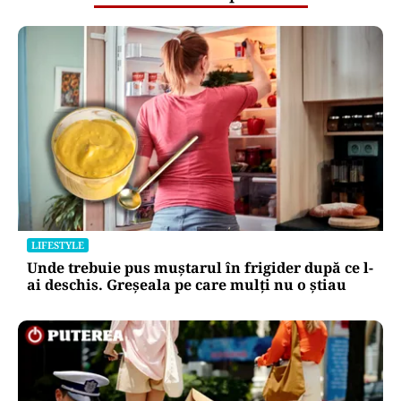
Puterea Financiara
Impactul economic al verii infernale
europene: căldura extremă începe să
lovească direct economia
Oficiuldestiri.ro
Atacurile cibernetice expun
vulnerabilitățile statului român: ANP
repetă scenariul e‑Terra. Ce ascund
comunicările oficiale și cine răspunde
pentru mentenanța IT a instituțiilor
publice
Alte Articole Importante