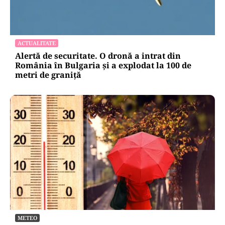
LIFESTYLE
Reguli noi la vamă: Câte țigări și cât alcool mai
poți aduce din Bulgaria cu sacoșa
ACTUALITATE
Alertă de securitate. O dronă a intrat din
România în Bulgaria şi a explodat la 100 de
metri de graniţă