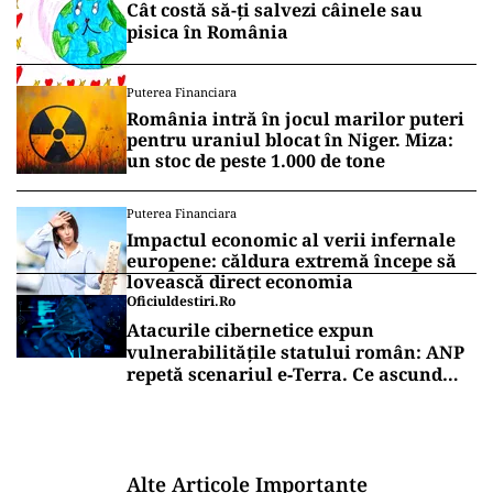
orbirii.
Vrei să fii mereu la curent cu toate știrile? Urmărește
Puterea.ro și pe canalul de WhatsApp
SĂNĂTATE
Mesajul Agenției Naționale a
Medicamentului: De ce au fost blocate
temporar la vânzare Colebil și
Panzcebil
SĂNĂTATE
Cât costă să-ți salvezi câinele sau
pisica în România
Puterea Financiara
România intră în jocul marilor puteri
pentru uraniul blocat în Niger. Miza:
un stoc de peste 1.000 de tone