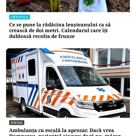
LIFESTYLE
Locul din România unde trotinetele vor fi
interzise în parcuri. Cine riscă amenzi de până
la 5.000 de lei
LIFESTYLE
Ce se pune la rădăcina leușteanului ca să
crească de doi metri. Calendarul care îți
dublează recolta de frunze