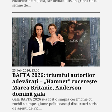
cazurilor de rujeolă, iar actualul sezon gripal ridică
semne de…
23 Feb. 2026, 23:00
BAFTA 2026: triumful autorilor
adevărați – „Hamnet” cucerește
Marea Britanie, Anderson
domină gala
Gala BAFTA 2026 n-a fost o simplă ceremonie cu
rochii scumpe, glume politicoase și discursuri scrise
de agenți de PR.…