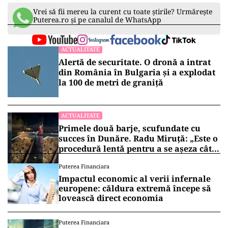
Vrei să fii mereu la curent cu toate știrile? Urmărește
Puterea.ro și pe canalul de WhatsApp
ACTUALITATE
Alertă de securitate. O dronă a intrat
din România în Bulgaria şi a explodat
la 100 de metri de graniţă
ACTUALITATE
Primele două barje, scufundate cu
succes în Dunăre. Radu Miruță: „Este o
procedură lentă pentru a se așeza cât
mai bine”
Puterea Financiara
Impactul economic al verii infernale
europene: căldura extremă începe să
lovească direct economia
Puterea Financiara