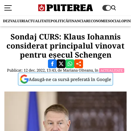
DEZVALUIRI
ACTUALITATE
POLITICĂ
FINANCIAR
ECONOMIE
SOCIAL
OPIN
Sondaj CURS: Klaus Iohannis
considerat principalul vinovat
pentru eșecul Schengen
Publicat: 12 dec. 2022, 13:43, de
Mariana Olteanu
, în
ACTUALITATE
Adaugă-ne ca sursă preferată în Google