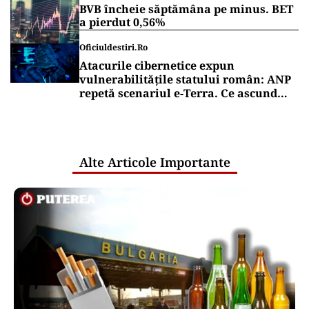
BVB încheie săptămâna pe minus. BET
a pierdut 0,56%
Oficiuldestiri.ro
Atacurile cibernetice expun
vulnerabilitățile statului român: ANP
repetă scenariul e‑Terra. Ce ascund
comunicările oficiale și cine răspunde
pentru mentenanța IT a instituțiilor
publice
Alte Articole Importante