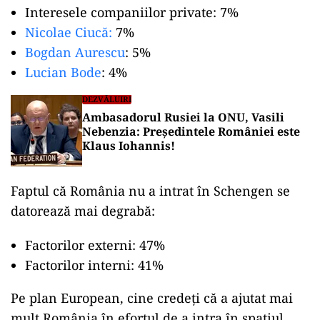
Interesele companiilor private: 7%
Nicolae Ciucă:
7%
Bogdan Aurescu
: 5%
Lucian Bode
: 4%
DEZVĂLUIRI
Ambasadorul Rusiei la ONU, Vasili
Nebenzia: Președintele României este
Klaus Iohannis!
Faptul că România nu a intrat în Schengen se
datorează mai degrabă:
Factorilor externi: 47%
Factorilor interni: 41%
Pe plan European, cine credeți că a ajutat mai
mult România în efortul de a intra în spațiul