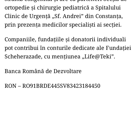
ortopedie și chirurgie pediatrică a Spitalului
Clinic de Urgență „Sf. Andrei” din Constanța,
prin prezența medicilor specialiști ai secției.
Companiile, fundațiile și donatorii individuali
pot contribui în conturile dedicate ale Fundației
Scheherazade, cu mențiunea „Life@Teki”.
Banca Română de Dezvoltare
RON – RO91BRDE445SV83423184450