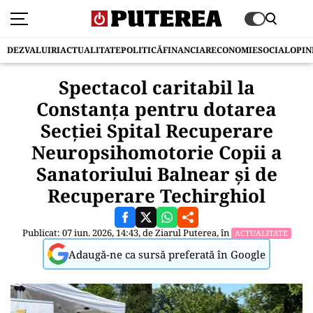
DEZVALUIRI
ACTUALITATE
POLITICĂ
FINANCIAR
ECONOMIE
SOCIAL
OPIN
Spectacol caritabil la
Constanța pentru dotarea
Secției Spital Recuperare
Neuropsihomotorie Copii a
Sanatoriului Balnear și de
Recuperare Techirghiol
Publicat: 07 iun. 2026, 14:43, de
Ziarul Puterea
, în
ACTUALITATE
Adaugă-ne ca sursă preferată în Google