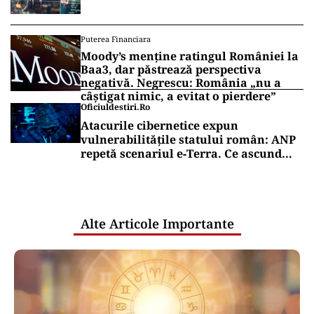
Puterea Financiara
Moody’s menține ratingul României la
Baa3, dar păstrează perspectiva
negativă. Negrescu: România „nu a
câștigat nimic, a evitat o pierdere”
Oficiuldestiri.ro
Atacurile cibernetice expun
vulnerabilitățile statului român: ANP
repetă scenariul e‑Terra. Ce ascund
comunicările oficiale și cine răspunde
pentru mentenanța IT a instituțiilor
publice
Alte Articole Importante