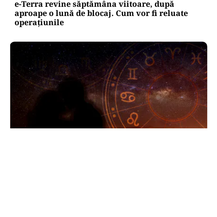
e-Terra revine săptămâna viitoare, după
aproape o lună de blocaj. Cum vor fi reluate
operațiunile
HOROSCOP
Horoscop 8 august 2026. Trei zodii trec prin
momente de cumpănă: o despărțire sau o veste
neașteptată le schimbă planurile