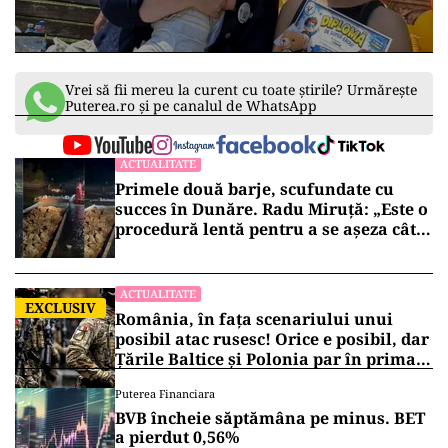
Vrei să fii mereu la curent cu toate știrile? Urmărește
Puterea.ro și pe canalul de WhatsApp
ACTUALITATE
Primele două barje, scufundate cu
succes în Dunăre. Radu Miruță: „Este o
procedură lentă pentru a se așeza cât
mai bine”
ACTUALITATE
EXCLUSIV
România, în fața scenariului unui
posibil atac rusesc! Orice e posibil, dar
Țările Baltice și Polonia par în prima
linie!
Puterea Financiara
BVB încheie săptămâna pe minus. BET
a pierdut 0,56%