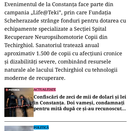
Evenimentul de la Constanța face parte din
campania „Life@Teki”, prin care Fundația
Scheherazade strânge fonduri pentru dotarea cu
echipamente specializate a Secției Spital
Recuperare Neuropsihomotorie Copii din
Techirghiol. Sanatoriul tratează anual
aproximativ 1.500 de copii cu afecțiuni cronice
și dizabilități severe, combinând resursele
naturale ale lacului Techirghiol cu tehnologii
moderne de recuperare.
ACTUALITATE
Confiscări de zeci de mii de dolari și lei
în Constanța. Doi vameși, condamnați
pentru mită după ce și-au recunoscut
faptele în fața DNA
POLITICĂ