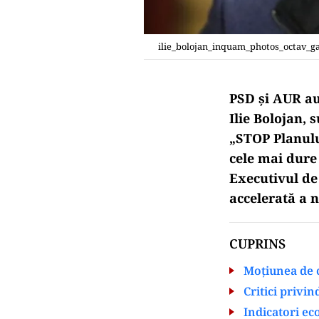
ilie_bolojan_inquam_photos_octav_g
PSD și AUR a
Ilie Bolojan, 
„STOP Planulu
cele mai dure 
Executivul de 
accelerată a n
CUPRINS
Moțiunea de 
Critici privin
Indicatori ec