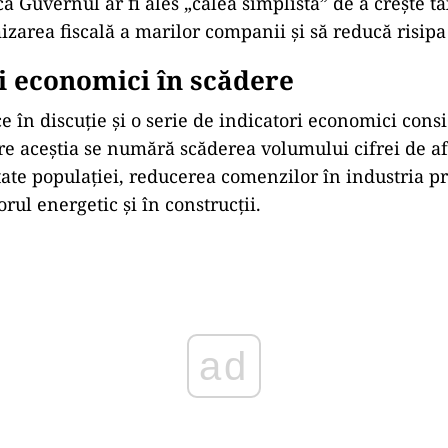
că Guvernul ar fi ales „calea simplistă” de a crește ta
zarea fiscală a marilor companii și să reducă risipa
i economici în scădere
 în discuție și o serie de indicatori economici consi
tre aceștia se numără scăderea volumului cifrei de af
state populației, reducerea comenzilor în industria pr
orul energetic și în construcții.
ad