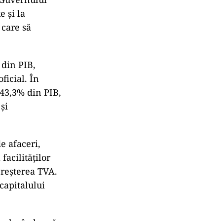
e și la
 care să
 din PIB,
icial. În
e 43,3% din PIB,
și
e afaceri,
acilităților
creșterea TVA.
capitalului