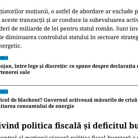
țiatorilor moțiunii, o astfel de abordare ar exclude 
 aceste tranzacții și ar conduce la subevaluarea activ
eri de miliarde de lei pentru statul român. Sunt inv
de diminuarea controlului statului în sectoare strateg
ergetic.
TICĂ
ojan, între lege și discreție: ce spune despre declarația
tenerei sale
TICĂ
icol de blackout? Guvernul activează măsurile de criză 
itarea consumului de energie
ivind politica fiscală și deficitul 
central al moțiunii vizează politica fiscal-bugetară 