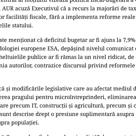
i AUR acuză Executivul că a recurs la majorări de tax
r facilități fiscale, fără a implementa reforme reale
lile statului.
te menționat că deficitul bugetar ar fi ajuns la 7,9%
logiei europene ESA, depășind nivelul comunicat of
heltuielile publice ar fi rămas la un nivel ridicat, d
nia autorilor, contrazice discursul privind reformele 
ă și modificările legislative care au afectat mediul d
erea pragului pentru microîntreprinderi, eliminarea f
oare precum IT, construcții și agricultură, precum și 
sunt descrise drept o presiune suplimentară asupra 
upra populației.