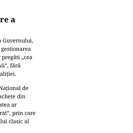
re a
sa Guvernului,
 gestionarea
 pregăti „cea
ii”, fără
liției.
 Național de
achete din
stea ar
rat”, prin care
lui clasic al