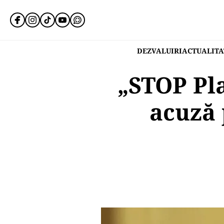
DEZVALUIRI
ACTUALITA
„STOP Pla
acuză 