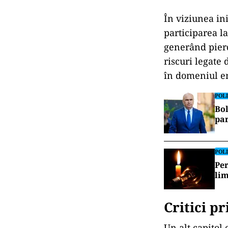
În viziunea ini
participarea la
generând pierd
riscuri legate 
în domeniul en
POLI
Bol
par
POLI
Per
lim
Critici pr
Un alt capitol 