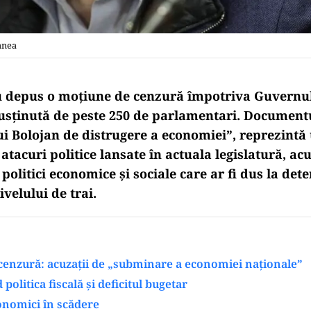
anea
u depus o moțiune de cenzură împotriva Guvernu
susținută de peste 250 de parlamentari. Documentul
i Bolojan de distrugere a economiei”, reprezintă 
atacuri politice lansate în actuala legislatură, a
politici economice și sociale care ar fi dus la det
ivelului de trai.
cenzură: acuzații de „subminare a economiei naționale”
d politica fiscală și deficitul bugetar
onomici în scădere