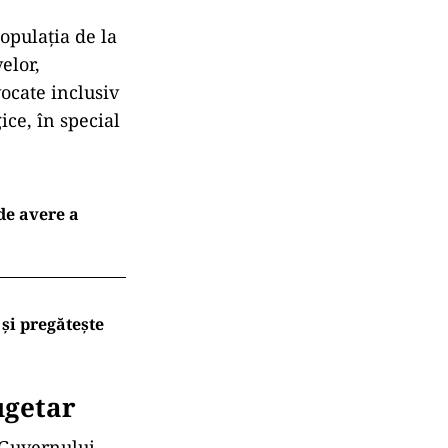
populația de la
elor,
ocate inclusiv
ice, în special
 de avere a
și pregătește
bugetar
a Guvernului