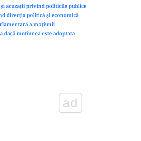
și acuzații privind politicile publice
nd direcția politică și economică
rlamentară a moțiunii
lă dacă moțiunea este adoptată
Play