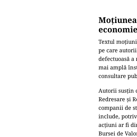
Moțiunea 
economie
Textul moțiunii
pe care autori
defectuoasă a 
mai amplă înst
consultare publ
Autorii susțin
Redresare și R
companii de st
include, potri
acțiuni ar fi di
Bursei de Valor