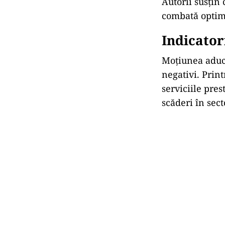
Autorii susțin 
combată optimi
Indicator
Moțiunea aduce
negativi. Prin
serviciile pre
scăderi în sect