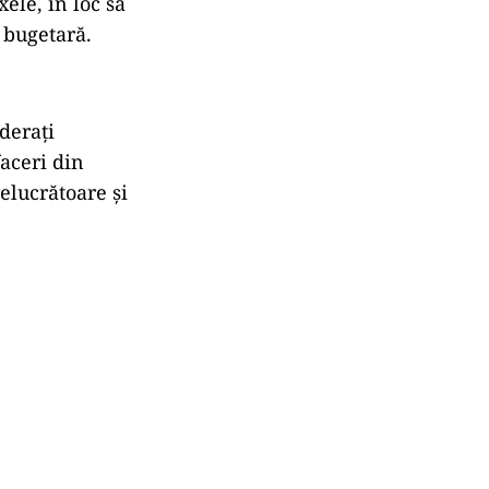
xele, în loc să
 bugetară.
derați
aceri din
elucrătoare și