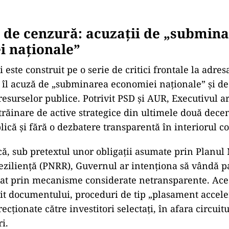
de cenzură: acuzații de „submina
i naționale”
 este construit pe o serie de critici frontale la adre
i îl acuză de „subminarea economiei naționale” și de
resurselor publice. Potrivit PSD și AUR, Executivul ar
răinare de active strategice din ultimele două decen
ică și fără o dezbatere transparentă în interiorul coa
 că, sub pretextul unor obligații asumate prin Planul
eziliență (PNRR), Guvernul ar intenționa să vândă p
at prin mecanisme considerate netransparente. Ace
vit documentului, proceduri de tip „plasament accele
recționate către investitori selectați, în afara circuitu
i.