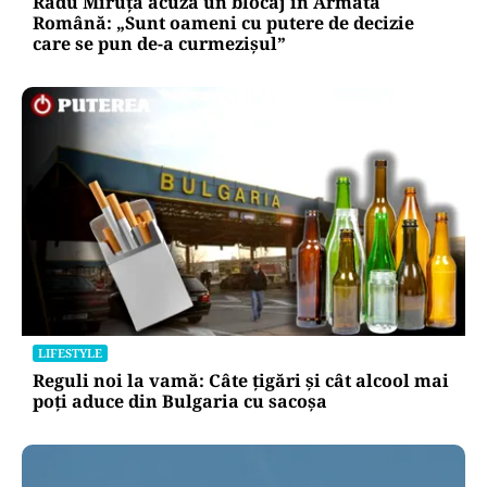
Radu Miruță acuză un blocaj în Armata
Română: „Sunt oameni cu putere de decizie
care se pun de-a curmezișul”
LIFESTYLE
Reguli noi la vamă: Câte țigări și cât alcool mai
poți aduce din Bulgaria cu sacoșa