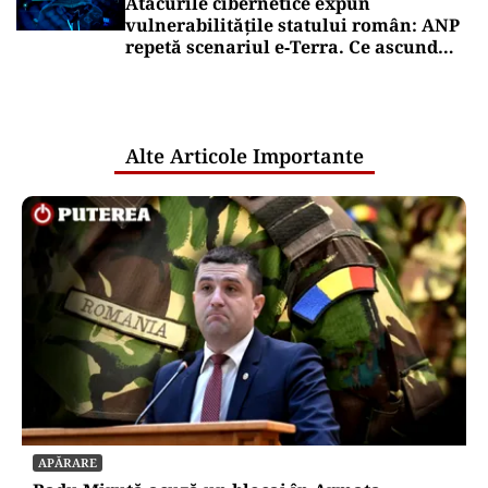
Atacurile cibernetice expun
vulnerabilitățile statului român: ANP
repetă scenariul e‑Terra. Ce ascund
comunicările oficiale și cine răspunde
pentru mentenanța IT a instituțiilor
publice
Alte Articole Importante
APĂRARE