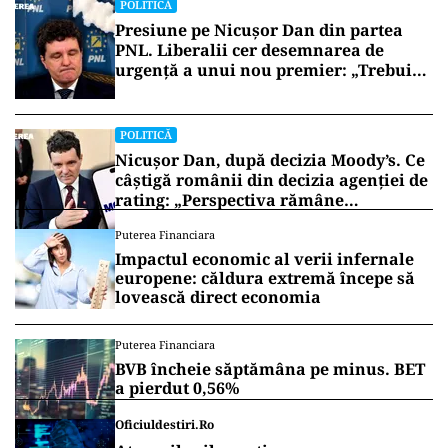
POLITICĂ
Presiune pe Nicușor Dan din partea
PNL. Liberalii cer desemnarea de
urgență a unui nou premier: „Trebuie
să iasă fum alb de la Cotroceni!”
POLITICĂ
Nicușor Dan, după decizia Moody’s. Ce
câștigă românii din decizia agenției de
rating: „Perspectiva rămâne
rezervată”
Puterea Financiara
Impactul economic al verii infernale
europene: căldura extremă începe să
lovească direct economia
Puterea Financiara
BVB încheie săptămâna pe minus. BET
a pierdut 0,56%
Oficiuldestiri.ro