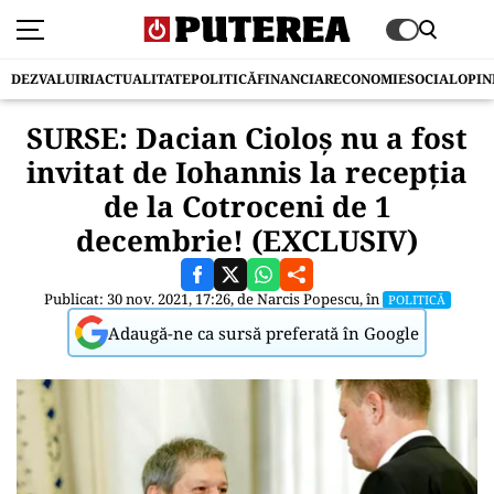
DEZVALUIRI
ACTUALITATE
POLITICĂ
FINANCIAR
ECONOMIE
SOCIAL
OPIN
SURSE: Dacian Cioloș nu a fost
invitat de Iohannis la recepția
de la Cotroceni de 1
decembrie! (EXCLUSIV)
Publicat: 30 nov. 2021, 17:26, de
Narcis Popescu
, în
POLITICĂ
Adaugă-ne ca sursă preferată în Google