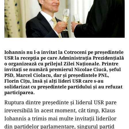
Iohannis nu l-a invitat la Cotroceni pe președintele
USR la recepția pe care Administrația Prezidențială
o organizează cu prilejul Zilei Naționale. Printre
invitați se numără premierul Nicolae Ciucă, șeful
PSD, Marcel Ciolacu, dar și președintele PNL,
Florin Cîțu, însă și alți lideri USR care s-au
solidarizat cu președintele partidului și au refuzat
participarea.
Ruptura dintre președinte și liderul USR pare
ireversibilă în acest moment, cât timp, Klaus
Iohannis a trimis mai multe invitații liderilor
din partidelor parlamentare, singurul partid