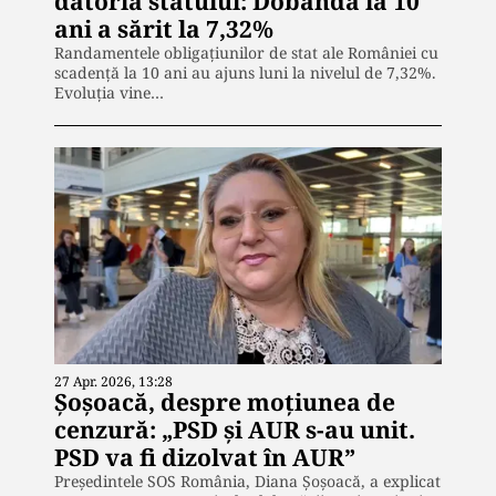
datoria statului: Dobânda la 10
ani a sărit la 7,32%
Randamentele obligațiunilor de stat ale României cu
scadență la 10 ani au ajuns luni la nivelul de 7,32%.
Evoluția vine…
27 Apr. 2026, 13:28
Șoșoacă, despre moțiunea de
cenzură: „PSD și AUR s-au unit.
PSD va fi dizolvat în AUR”
Președintele SOS România, Diana Șoșoacă, a explicat