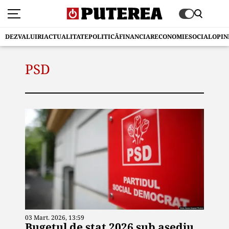
DEZVALUIRI
ACTUALITATE
POLITICĂ
FINANCIAR
ECONOMIE
SOCIAL
OPIN
PSD
03 Mart. 2026, 13:59
Bugetul de stat 2026 sub asediu