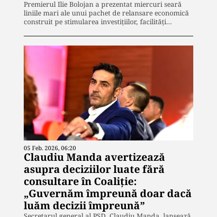
Premierul Ilie Bolojan a prezentat miercuri seară
liniile mari ale unui pachet de relansare economică
construit pe stimularea investițiilor, facilități…
05 Feb. 2026, 06:20
Claudiu Manda avertizează
asupra deciziilor luate fără
consultare în Coaliție:
„Guvernăm împreună doar dacă
luăm decizii împreună”
Secretarul general al PSD, Claudiu Manda, lansează