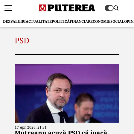
DEZVALUIRI
ACTUALITATE
POLITICĂ
FINANCIAR
ECONOMIE
SOCIAL
OPIN
PSD
17 Apr. 2026, 21:31
Motreanu acuză PSD că joacă