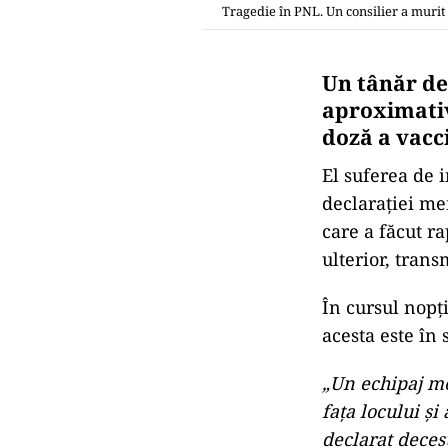
Tragedie în PNL. Un consilier a muri
Un tânăr de 
aproximativ
doză a vacc
El suferea de i
declaraţiei mem
care a făcut ra
ulterior, tran
În cursul nopţ
acesta este în 