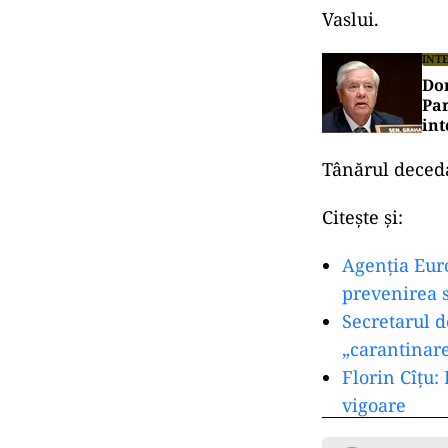
„Un echipaj med
faţa locului şi
declarat deces
Vaslui.
INT
Don
Par