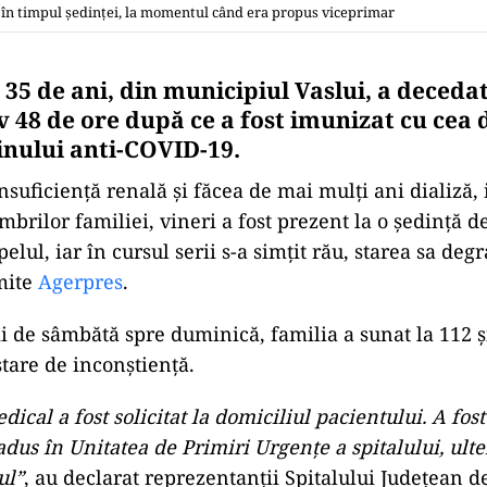
t în timpul ședinței, la momentul când era propus viceprimar
35 de ani, din municipiul Vaslui, a decedat
 48 de ore după ce a fost imunizat cu cea 
inului anti-COVID-19.
nsuficienţă renală şi făcea de mai mulţi ani dializă, i
brilor familiei, vineri a fost prezent la o şedinţă d
pelul, iar în cursul serii s-a simţit rău, starea sa de
smite
Agerpres
.
ii de sâmbătă spre duminică, familia a sunat la 112 ş
stare de inconştienţă.