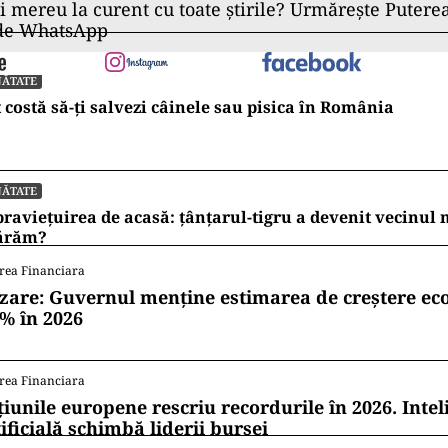
ernaționale
t fusese infectat cu SARS-CoV-2 şi declarat vindecat
opeană a Medicamentului nu recomandă Ivermectin
sau tratarea COVID-19
e stat Andreea Moldovan spune că nu se ia în discuț
e națională”
 Prefecții trebuie să impună respectarea strictă a regu
ii mereu la curent cu toate știrile? Urmărește Puterea
 de WhatsApp
NĂTATE