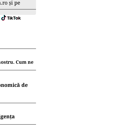
.
a pentru
ie o
lilor aflate în
.ro și pe