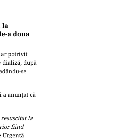
 la
de-a doua
ar potrivit
e dializă, după
gradându-se
i a anunţat că