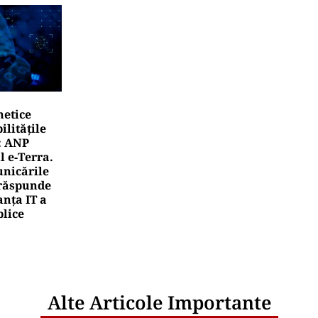
 costă să-ți salvezi câinele sau pisica în România
NĂTATE
raviețuirea de acasă: țânțarul-tigru a devenit vecinul
ărăm?
rea Financiara
zare: Guvernul menține estimarea de creștere e
1% în 2026
rea Financiara
țiunile europene rescriu recordurile în 2026. Intel
ificială schimbă liderii bursei