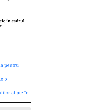
 resuscitat la
rior fiind
de Urgenţă
eie în cadrul
r