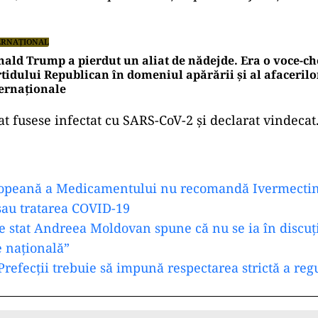
ad
ical a fost solicitat la domiciliul pacientului. A fost
 adus în Unitatea de Primiri Urgenţe a spitalului, ulte
ul”
, au declarat reprezentanţii Spitalului Judeţean 
ERNAȚIONAL
ald Trump a pierdut un aliat de nădejde. Era o voce-ch
tidului Republican în domeniul apărării și al afacerilo