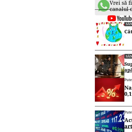
int
Tânărul deceda
Citește și:
Agenția Eur
prevenirea 
Secretarul d
„carantinar
Florin Cîțu:
vigoare
Vrei să f
canalul
SĂ