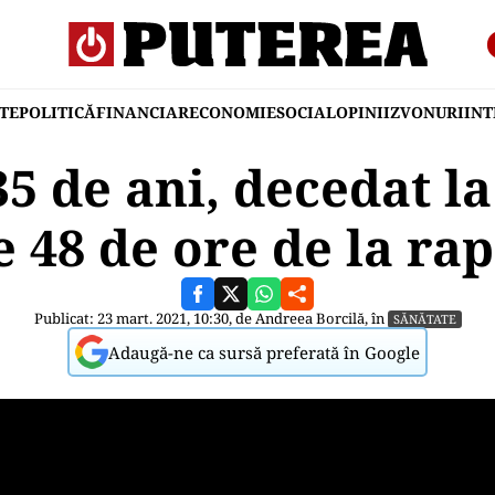
TE
POLITICĂ
FINANCIAR
ECONOMIE
SOCIAL
OPINII
ZVONURI
IN
5 de ani, decedat l
e 48 de ore de la rap
Publicat: 23 mart. 2021, 10:30, de
Andreea Borcilă
, în
SĂNĂTATE
Adaugă-ne ca sursă preferată în Google