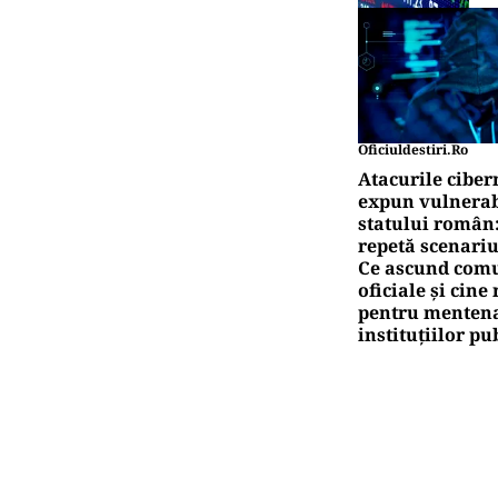
Cât
SĂ
Sup
ap
Pute
Na
0,
Pute
Ac
art