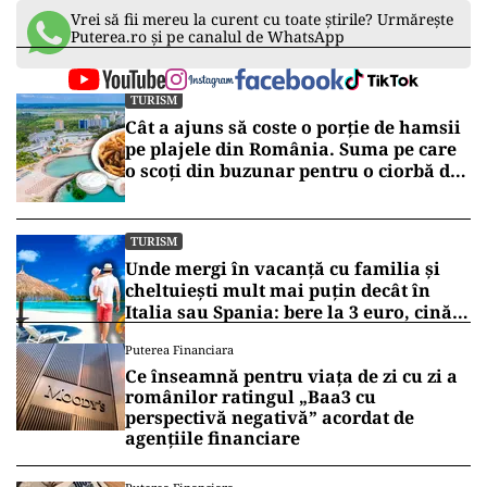
Vrei să fii mereu la curent cu toate știrile? Urmărește
Puterea.ro și pe canalul de WhatsApp
TURISM
Cât a ajuns să coste o porție de hamsii
pe plajele din România. Suma pe care
o scoți din buzunar pentru o ciorbă de
pește sau saramură de crap la Eforie
Nord
TURISM
Unde mergi în vacanță cu familia și
cheltuiești mult mai puțin decât în
Italia sau Spania: bere la 3 euro, cină
completă sub 100 de euro
Puterea Financiara
Ce înseamnă pentru viața de zi cu zi a
românilor ratingul „Baa3 cu
perspectivă negativă” acordat de
agențiile financiare