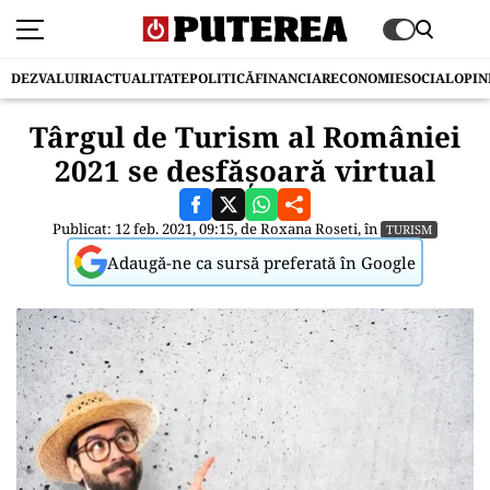
DEZVALUIRI
ACTUALITATE
POLITICĂ
FINANCIAR
ECONOMIE
SOCIAL
OPIN
Târgul de Turism al României
2021 se desfășoară virtual
Publicat: 12 feb. 2021, 09:15, de
Roxana Roseti
, în
TURISM
Adaugă-ne ca sursă preferată în Google