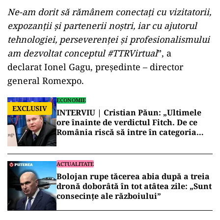
Ne-am dorit să rămânem conectaţi cu vizitatorii,
expozanţii şi partenerii noştri, iar cu ajutorul
tehnologiei, perseverenţei şi profesionalismului
am dezvoltat conceptul #TTRVirtual
”, a
declarat Ionel Gagu, preşedinte – director
general Romexpo.
ECONOMIE
EXCLUSIV
INTERVIU | Cristian Păun: „Ultimele
ore înainte de verdictul Fitch. De ce
România riscă să intre în categoria
economiilor cu risc ridicat”
ACTUALITATE
Bolojan rupe tăcerea abia după a treia
dronă doborâtă în tot atâtea zile: „Sunt
consecințe ale războiului”