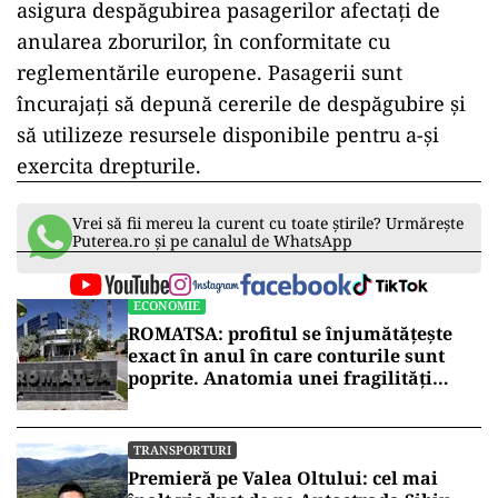
asigura despăgubirea pasagerilor afectați de
anularea zborurilor, în conformitate cu
reglementările europene. Pasagerii sunt
încurajați să depună cererile de despăgubire și
să utilizeze resursele disponibile pentru a-și
exercita drepturile.
Vrei să fii mereu la curent cu toate știrile? Urmărește
Puterea.ro și pe canalul de WhatsApp
ECONOMIE
ROMATSA: profitul se înjumătățește
exact în anul în care conturile sunt
poprite. Anatomia unei fragilități
anunțate
TRANSPORTURI
Premieră pe Valea Oltului: cel mai