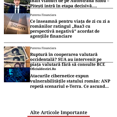
înalt viaduct de pe Autostrada Sibiu –
Pitești intră în etapa decisivă.
Secretarul de stat Horațiu Cosma
Puterea Financiara
anunță unde s-a ajuns cu lucrările
Ce înseamnă pentru viața de zi cu zi a
(VIDEO)
românilor ratingul „Baa3 cu
perspectivă negativă” acordat de
agențiile financiare
Puterea Financiara
Ruptură în cooperarea valutară
occidentală? SUA au intervenit pe
piața valutară fără să consulte BCE
Oficiuldestiri.ro
Atacurile cibernetice expun
vulnerabilitățile statului român: ANP
repetă scenariul e‑Terra. Ce ascund
comunicările oficiale și cine răspunde
pentru mentenanța IT a instituțiilor
publice
Alte Articole Importante