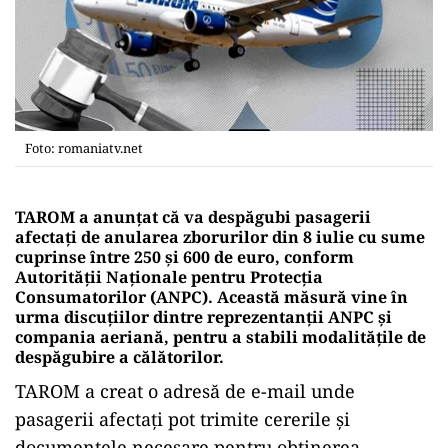
Foto: romaniatv.net
TAROM a anunțat că va despăgubi pasagerii
afectați de anularea zborurilor din 8 iulie cu sume
cuprinse între 250 și 600 de euro, conform
Autorității Naționale pentru Protecția
Consumatorilor (ANPC). Această măsură vine în
urma discuțiilor dintre reprezentanții ANPC și
compania aeriană, pentru a stabili modalitățile de
despăgubire a călătorilor.
TAROM a creat o adresă de e-mail unde
pasagerii afectați pot trimite cererile și
documentele necesare pentru obținerea