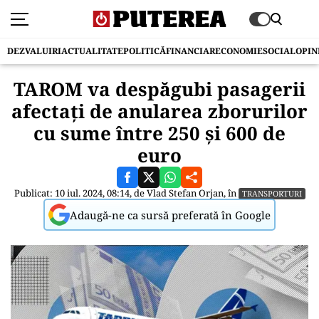
DEZVALUIRI
ACTUALITATE
POLITICĂ
FINANCIAR
ECONOMIE
SOCIAL
OPIN
TAROM va despăgubi pasagerii
afectați de anularea zborurilor
cu sume între 250 și 600 de
euro
Publicat: 10 iul. 2024, 08:14, de
Vlad Stefan Orjan
, în
TRANSPORTURI
Adaugă-ne ca sursă preferată în Google