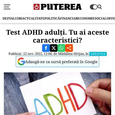
DEZVALUIRI
ACTUALITATE
POLITICĂ
FINANCIAR
ECONOMIE
SOCIAL
OPIN
Test ADHD adulți. Tu ai aceste
caracteristici?
Publicat: 22 nov. 2022, 12:00, de
Mădălina Sfrijan
, în
LIFESTYLE
Adaugă-ne ca sursă preferată în Google