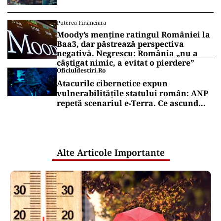
Puterea Financiara
Moody’s menține ratingul României la
Baa3, dar păstrează perspectiva
negativă. Negrescu: România „nu a
câștigat nimic, a evitat o pierdere”
Oficiuldestiri.ro
Atacurile cibernetice expun
vulnerabilitățile statului român: ANP
repetă scenariul e‑Terra. Ce ascund
comunicările oficiale și cine răspunde
pentru mentenanța IT a instituțiilor
publice
Alte Articole Importante