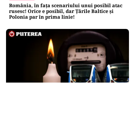
România, în fața scenariului unui posibil atac
rusesc! Orice e posibil, dar Țările Baltice și
Polonia par în prima linie!
ENERGIE
Dunărea seacă, Cernavodă se apropie de
oprirea totală. Guvernul a trimis o alertă
Comisiei Europene