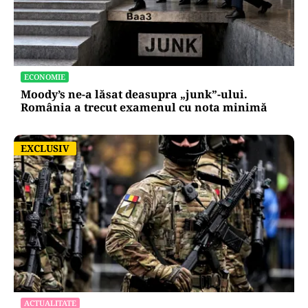
ECONOMIE
Moody’s ne-a lăsat deasupra „junk”-ului.
România a trecut examenul cu nota minimă
EXCLUSIV
EXCLUSIV
ACTUALITATE