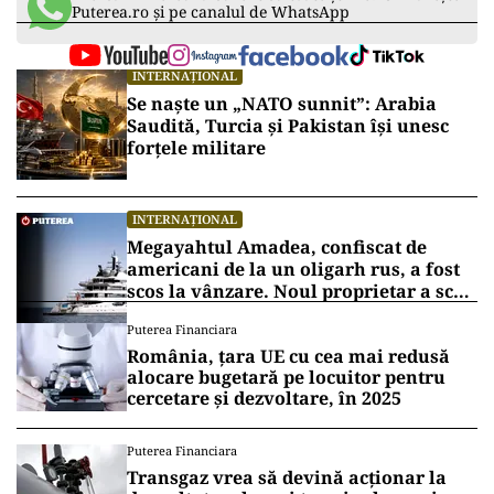
Puterea.ro și pe canalul de WhatsApp
INTERNAȚIONAL
Se naște un „NATO sunnit”: Arabia
Saudită, Turcia și Pakistan își unesc
forțele militare
INTERNAȚIONAL
Megayahtul Amadea, confiscat de
americani de la un oligarh rus, a fost
scos la vânzare. Noul proprietar a scos
din conturi 187 de milioane de dolari
Puterea Financiara
România, țara UE cu cea mai redusă
alocare bugetară pe locuitor pentru
cercetare și dezvoltare, în 2025
Puterea Financiara
Transgaz vrea să devină acționar la