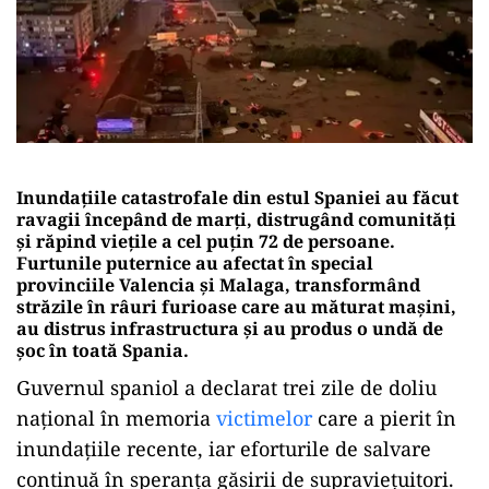
Inundațiile catastrofale din estul Spaniei au făcut
ravagii începând de marți, distrugând comunități
și răpind viețile a cel puțin 72 de persoane.
Furtunile puternice au afectat în special
provinciile Valencia și Malaga, transformând
străzile în râuri furioase care au măturat mașini,
au distrus infrastructura și au produs o undă de
șoc în toată Spania.
Guvernul spaniol a declarat trei zile de doliu
național în memoria
victimelor
care a pierit în
inundațiile recente, iar eforturile de salvare
continuă în speranța găsirii de supraviețuitori.