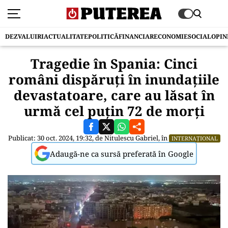
DEZVALUIRI
ACTUALITATE
POLITICĂ
FINANCIAR
ECONOMIE
SOCIAL
OPIN
Tragedie în Spania: Cinci
români dispăruți în inundațiile
devastatoare, care au lăsat în
urmă cel puțin 72 de morți
Publicat: 30 oct. 2024, 19:32, de
Nitulescu Gabriel
, în
INTERNAȚIONAL
Adaugă-ne ca sursă preferată în Google