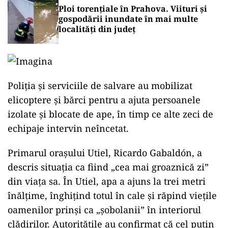
Ploi torențiale în Prahova. Viituri și
gospodării inundate în mai multe
localități din județ
Poliția și serviciile de salvare au mobilizat
elicoptere și bărci pentru a ajuta persoanele
izolate și blocate de ape, în timp ce alte zeci de
echipaje intervin neîncetat.
Primarul orașului Utiel, Ricardo Gabaldón, a
descris situația ca fiind „cea mai groaznică zi”
din viața sa. În Utiel, apa a ajuns la trei metri
înălțime, înghițind totul în cale și răpind viețile
oamenilor prinși ca „șobolanii” în interiorul
clădirilor. Autoritățile au confirmat că cel puțin