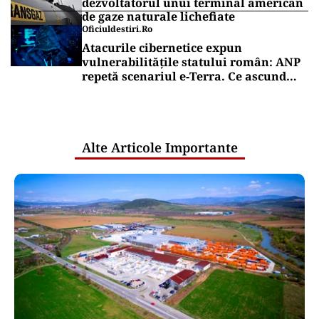
dezvoltatorul unui terminal american
de gaze naturale lichefiate
Oficiuldestiri.ro
Atacurile cibernetice expun
vulnerabilitățile statului român: ANP
repetă scenariul e‑Terra. Ce ascund
comunicările oficiale și cine răspunde
pentru mentenanța IT a instituțiilor
publice
Alte Articole Importante