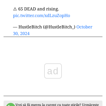
⚠️ 65 DEAD and rising.
pic.twitter.com/xdLzuZopHo
— HustleBitch (@HustleBitch_)
October
30, 2024
ad
Vrei să fii mereu la curent cu toate știrile? Urmărește