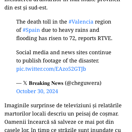
din est și sud-est.
The death toll in the
#Valencia
region
of
#Spain
due to heavy rains and
flooding has risen to 72, reports RTVE.
Social media and news sites continue
to publish footage of the disaster.
pic.twitter.com/EAzo52GTJb
— 𝕏 𝐁𝐫𝐞𝐚𝐤𝐢𝐧𝐠 𝐍𝐞𝐰𝐬 (@cheguwera)
October 30, 2024
Imaginile surprinse de televiziuni și relatările
martorilor locali descriu un peisaj de coșmar.
Oamenii încearcă să salveze ce mai pot din
casele lor, în timp ce străzile sunt inundate cu