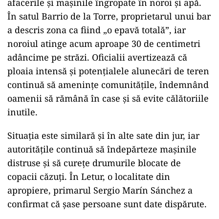
afacerile și mașinile îngropate în noroi și apă.
În satul Barrio de la Torre, proprietarul unui bar
a descris zona ca fiind „o epavă totală”, iar
noroiul atinge acum aproape 30 de centimetri
adâncime pe străzi. Oficialii avertizează că
ploaia intensă și potențialele alunecări de teren
continuă să amenințe comunitățile, îndemnând
oamenii să rămână în case și să evite călătoriile
inutile.
Situația este similară și în alte sate din jur, iar
autoritățile continuă să îndepărteze mașinile
distruse și să curețe drumurile blocate de
copacii căzuți. În Letur, o localitate din
apropiere, primarul Sergio Marín Sánchez a
confirmat că șase persoane sunt date dispărute.