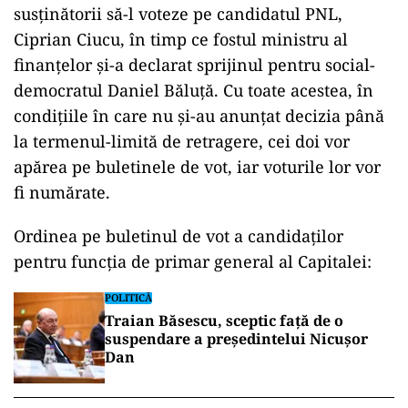
susținătorii să-l voteze pe candidatul PNL,
Ciprian Ciucu, în timp ce fostul ministru al
finanțelor și-a declarat sprijinul pentru social-
democratul Daniel Băluță. Cu toate acestea, în
condițiile în care nu și-au anunțat decizia până
la termenul-limită de retragere, cei doi vor
apărea pe buletinele de vot, iar voturile lor vor
fi numărate.
Ordinea pe buletinul de vot a candidaților
pentru funcția de primar general al Capitalei:
POLITICĂ
Traian Băsescu, sceptic față de o
suspendare a președintelui Nicușor
Dan