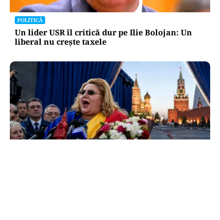
POLITICĂ
Un lider USR îl critică dur pe Ilie Bolojan: Un
liberal nu crește taxele
POLITICĂ
Tovarășa Șoșoacă: denunțată penal pentru
trădare și comunicarea de informații false