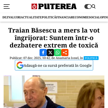
DEZVALUIRI
ACTUALITATE
POLITICĂ
FINANCIAR
ECONOMIE
SOCIAL
OPIN
Traian Băsescu a mers la vot
îngrijorat: Suntem într-o
dezbatere extrem de toxică
Publicat: 07 dec. 2025, 10:42, de
Anamaria Ionel
, în
POLITICĂ
Adaugă-ne ca sursă preferată în Google