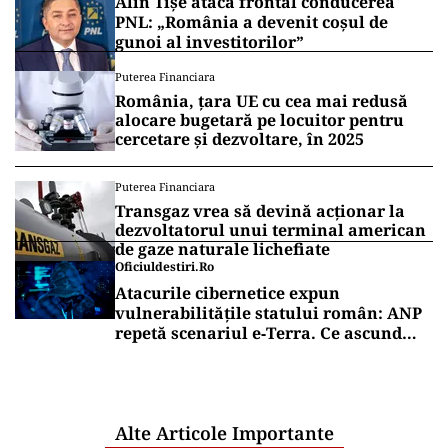
Alin Tișe atacă frontal conducerea
PNL: „România a devenit coșul de
gunoi al investitorilor”
Puterea Financiara
România, țara UE cu cea mai redusă
alocare bugetară pe locuitor pentru
cercetare și dezvoltare, în 2025
Puterea Financiara
Transgaz vrea să devină acționar la
dezvoltatorul unui terminal american
de gaze naturale lichefiate
Oficiuldestiri.ro
Atacurile cibernetice expun
vulnerabilitățile statului român: ANP
repetă scenariul e‑Terra. Ce ascund
comunicările oficiale și cine răspunde
pentru mentenanța IT a instituțiilor
publice
Alte Articole Importante