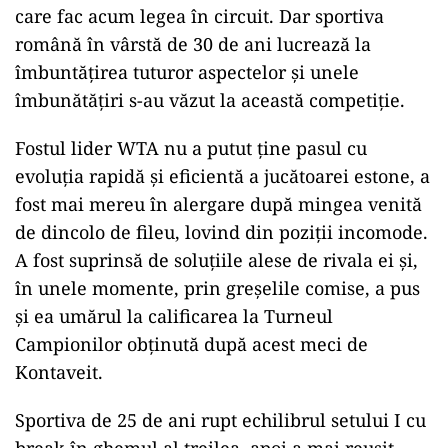
care fac acum legea în circuit. Dar sportiva
română în vârstă de 30 de ani lucrează la
îmbuntăţirea tuturor aspectelor şi unele
îmbunătăţiri s-au văzut la această competiţie.
Fostul lider WTA nu a putut ţine pasul cu
evoluţia rapidă şi eficientă a jucătoarei estone, a
fost mai mereu în alergare după mingea venită
de dincolo de fileu, lovind din poziţii incomode.
A fost suprinsă de soluţiile alese de rivala ei şi,
în unele momente, prin greşelile comise, a pus
şi ea umărul la calificarea la Turneul
Campionilor obţinută după acest meci de
Kontaveit.
Sportiva de 25 de ani rupt echilibrul setului I cu