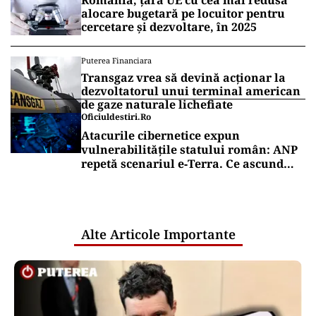
România, țara UE cu cea mai redusă
alocare bugetară pe locuitor pentru
cercetare și dezvoltare, în 2025
Puterea Financiara
Transgaz vrea să devină acționar la
dezvoltatorul unui terminal american
de gaze naturale lichefiate
Oficiuldestiri.ro
Atacurile cibernetice expun
vulnerabilitățile statului român: ANP
repetă scenariul e‑Terra. Ce ascund
comunicările oficiale și cine răspunde
pentru mentenanța IT a instituțiilor
publice
Alte Articole Importante