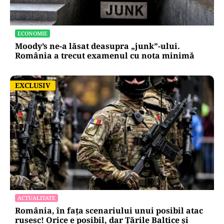
ECONOMIE
Moody’s ne-a lăsat deasupra „junk”-ului.
România a trecut examenul cu nota minimă
EXCLUSIV
EXCLUSIV
ACTUALITATE
România, în fața scenariului unui posibil atac
rusesc! Orice e posibil, dar Țările Baltice și