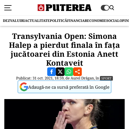
DEZVALUIRI
ACTUALITATE
POLITICĂ
FINANCIAR
ECONOMIE
SOCIAL
OPIN
Transylvania Open: Simona
Halep a pierdut finala în fața
jucătoarei din Estonia Anett
Kontaveit
Publicat: 31 oct. 2021, 18:59, de
Aurel Drăgan
, în
SPORT
Adaugă-ne ca sursă preferată în Google