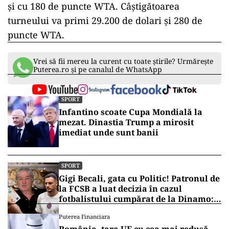
şi cu 180 de puncte WTA. Câştigătoarea
turneului va primi 29.200 de dolari şi 280 de
puncte WTA.
Vrei să fii mereu la curent cu toate știrile? Urmărește
Puterea.ro și pe canalul de WhatsApp
SPORT
Infantino scoate Cupa Mondială la
mezat. Dinastia Trump a mirosit
imediat unde sunt banii
SPORT
Gigi Becali, gata cu Politic! Patronul de
la FCSB a luat decizia în cazul
fotbalistului cumpărat de la Dinamo:
„Fac curățenie! Nu e de echipa asta”
Puterea Financiara