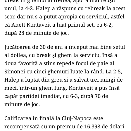
break în ghemul al treilea, apoi a mai reuşit
unul, la 4-2. Halep a răspuns cu rebreak la acest
scor, dar nu s-a putut apropia cu serviciul, astfel
că Anett Kontaveit a luat primul set, cu 6-2,
după 28 de minute de joc.
Jucătoarea de 30 de ani a început mai bine setul
al doilea, cu break şi ghem la serviciu, însă a
doua favorită a stins repede focul de paie al
Simonei cu cinci ghemuri luate la rând. La 2-5,
Halep a luptat din greu şi a salvat trei mingi de
meci, într-un ghem lung. Kontaveit a pus însă
capăt partidei imediat, cu 6-3, după 70 de
minute de joc.
Calificarea în finală la Cluj-Napoca este
recompensată cu un premiu de 16.398 de dolari