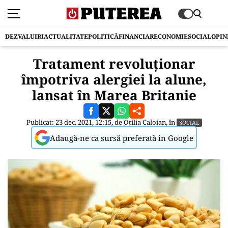
DEZVALUIRI
ACTUALITATE
POLITICĂ
FINANCIAR
ECONOMIE
SOCIAL
OPIN
Tratament revoluționar
împotriva alergiei la alune,
lansat în Marea Britanie
Publicat: 23 dec. 2021, 12:15, de
Otilia Caloian
, în
SOCIAL
Adaugă-ne ca sursă preferată în Google