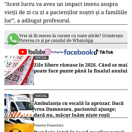
”Acest lucru va avea un impact imens asupra
vieţii de zi cu zi a pacienţilor noştri şi a familiile
lor”, a adăugat profesorul.
Vrei să fii mereu la curent cu toate știrile? Urmărește
Puterea.ro și pe canalul de WhatsApp
SOCIAL
Zile libere rămase în 2026. Când se mai
poate face punte până la finalul anului
SOCIAL
Ambulanța cu escală la aprozar. Dacă
vrea Dumnezeu, pacientul ajunge;
dacă nu, măcar luăm niște roșii
Puterea Financiara