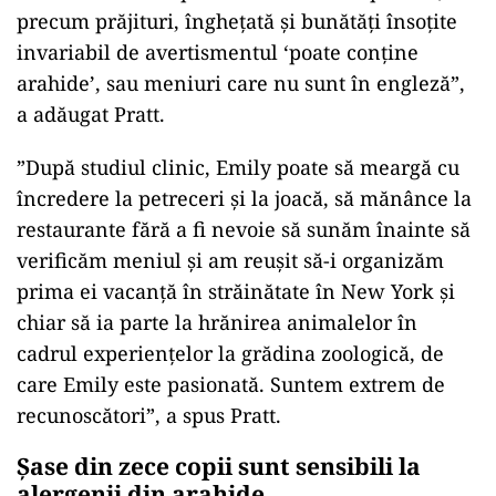
precum prăjituri, îngheţată şi bunătăţi însoţite
invariabil de avertismentul ‘poate conţine
arahide’, sau meniuri care nu sunt în engleză”,
a adăugat Pratt.
”După studiul clinic, Emily poate să meargă cu
încredere la petreceri şi la joacă, să mănânce la
restaurante fără a fi nevoie să sunăm înainte să
verificăm meniul şi am reuşit să-i organizăm
prima ei vacanţă în străinătate în New York şi
chiar să ia parte la hrănirea animalelor în
cadrul experienţelor la grădina zoologică, de
care Emily este pasionată. Suntem extrem de
recunoscători”, a spus Pratt.
Șase din zece copii sunt sensibili la
alergenii din arahide