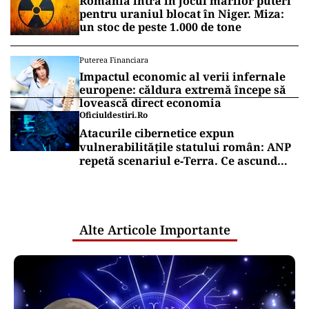
România intră în jocul marilor puteri
pentru uraniul blocat în Niger. Miza:
un stoc de peste 1.000 de tone
Puterea Financiara
Impactul economic al verii infernale
europene: căldura extremă începe să
lovească direct economia
Oficiuldestiri.ro
Atacurile cibernetice expun
vulnerabilitățile statului român: ANP
repetă scenariul e‑Terra. Ce ascund
comunicările oficiale și cine răspunde
pentru mentenanța IT a instituțiilor
publice
Alte Articole Importante