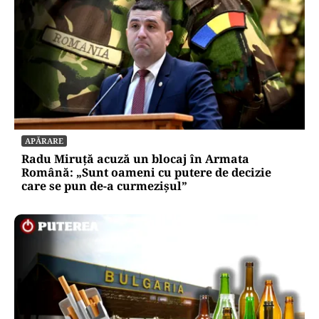
APĂRARE
Radu Miruță acuză un blocaj în Armata
Română: „Sunt oameni cu putere de decizie
care se pun de-a curmezișul”