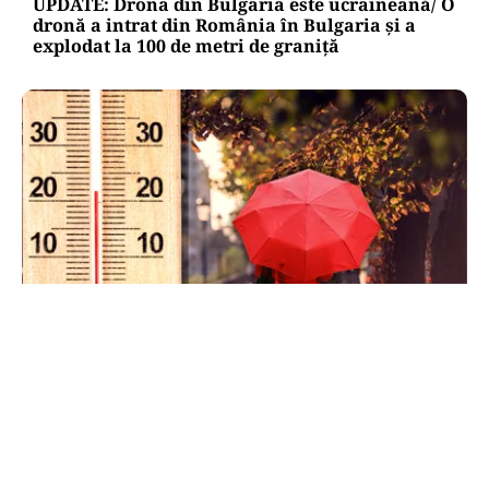
UPDATE: Drona din Bulgaria este ucraineană/ O
dronă a intrat din România în Bulgaria şi a
explodat la 100 de metri de graniţă
METEO
Când scad temperaturile în București sub 25 de
grade. Ce arată prognoza pentru septembrie
2026