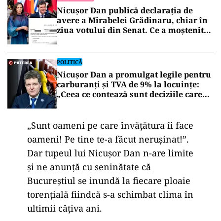
Nicușor Dan publică declarația de
avere a Mirabelei Grădinaru, chiar în
ziua votului din Senat. Ce a moștenit
partenera președintelui
POLITICĂ
Nicușor Dan a promulgat legile pentru
carburanți și TVA de 9% la locuințe:
„Ceea ce contează sunt deciziile care
aduc beneficii și protejează românii”
„Sunt oameni pe care învățătura îi face
oameni! Pe tine te-a făcut nerușinat!”.
Dar tupeul lui Nicușor Dan n-are limite
și ne anunță cu seninătate că
Bucureștiul se inundă la fiecare ploaie
torențială fiindcă s-a schimbat clima în
ultimii câțiva ani.