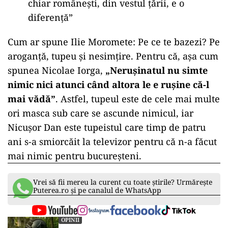
chiar româneşti, din vestul ţării, e o
diferenţă”
Cum ar spune Ilie Moromete: Pe ce te bazezi? Pe
aroganță, tupeu și nesimțire. Pentru că, așa cum
spunea Nicolae Iorga,
„Neruşinatul nu simte
nimic nici atunci când altora le e ruşine că-l
mai vădă”
. Astfel, tupeul este de cele mai multe
ori masca sub care se ascunde nimicul, iar
Nicușor Dan este tupeistul care timp de patru
ani s-a smiorcăit la televizor pentru că n-a făcut
mai nimic pentru bucureșteni.
Vrei să fii mereu la curent cu toate știrile? Urmărește
Puterea.ro și pe canalul de WhatsApp
OPINII