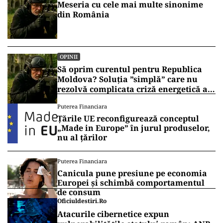
Meseria cu cele mai multe sinonime
din România
OPINII
Să oprim curentul pentru Republica
Moldova? Soluția ”simplă” care nu
rezolvă complicata criză energetică a
României
Puterea Financiara
Țările UE reconfigurează conceptul
„Made in Europe” în jurul produselor,
nu al țărilor
Puterea Financiara
Canicula pune presiune pe economia
Europei și schimbă comportamentul
de consum
Oficiuldestiri.ro
Atacurile cibernetice expun