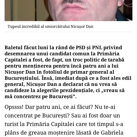
Tupeul incredibil al smiorcăitului Nicușor Dan
Baletul făcut luni la rând de PSD și PNL privind
desemnarea unui candidat comun la Primăria
Capitalei a fost, de fapt, un troc politic de tarabă
pentru menținerea pentru încă patru ani a lui
Nicușor Dan în fotoliul de primar general al
Bucureștiului. Însă, imediat după ce a fost ales edil
general, Nicuşor Dan a declarat că nu vrea să
candideze la alegerile prezidenţiale, ci „vreau să
mă concentrez pe Bucureşti”.
Opssss! Dar patru ani, ce ai făcut? Nu te-ai
concentrat pe București? Sau ai fost doar un
turist la Primăria Capitalei care tot timpul s-a
plâns de greaua moștenire lăsată de Gabriela