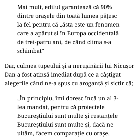
Mai mult, edilul garantează că 90%
dintre orașele din toată lumea pățesc
la fel pentru că „ăsta este un fenomen
care a apărut şi în Europa occidentală
de trei-patru ani, de când clima s-a
schimbat”
Dar, culmea tupeului și a nerușinării lui Nicușor
Dan a fost atinsă imediat după ce a câștigat
alegerile când ne-a spus cu aroganță și sictir că;
„În principiu, îmi doresc încă un al 3-
lea mandat, pentru că proiectele
Bucureştiului sunt multe şi restanţele
Bucureştiului sunt multe şi, dacă ne
uităm, facem comparaţie cu oraşe,