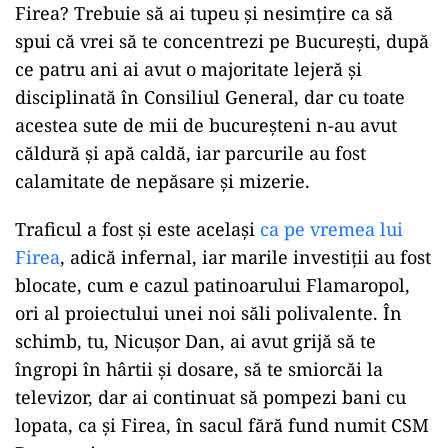
Firea? Trebuie să ai tupeu și nesimțire ca să
spui că vrei să te concentrezi pe București, după
ce patru ani ai avut o majoritate lejeră și
disciplinată în Consiliul General, dar cu toate
acestea sute de mii de bucureșteni n-au avut
căldură și apă caldă, iar parcurile au fost
calamitate de nepăsare și mizerie.
Traficul a fost și este același
ca pe vremea lui
Firea
, adică infernal, iar marile investiții au fost
blocate, cum e cazul patinoarului Flamaropol,
ori al proiectului unei noi săli polivalente. În
schimb, tu, Nicușor Dan, ai avut grijă să te
îngropi în hârtii și dosare, să te smiorcăi la
televizor, dar ai continuat să pompezi bani cu
lopata, ca și Firea, în sacul fără fund numit CSM