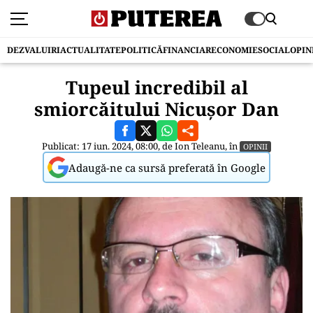
DEZVALUIRI
ACTUALITATE
POLITICĂ
FINANCIAR
ECONOMIE
SOCIAL
OPIN
Tupeul incredibil al
smiorcăitului Nicușor Dan
Publicat: 17 iun. 2024, 08:00, de
Ion Teleanu
, în
OPINII
Adaugă-ne ca sursă preferată în Google