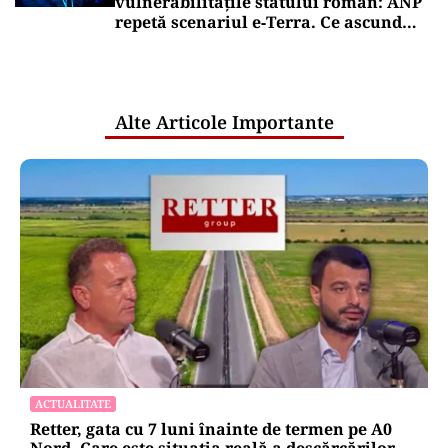
vulnerabilitățile statului român: ANP
repetă scenariul e‑Terra. Ce ascund
comunicările oficiale și cine răspunde
pentru mentenanța IT a instituțiilor
publice
Alte Articole Importante
ACTUALITATE
Retter, gata cu 7 luni înainte de termen pe A0