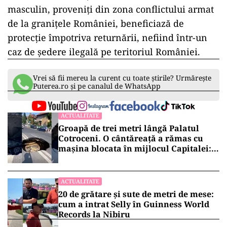
masculin, proveniți din zona conflictului armat
de la granițele României, beneficiază de
protecție împotriva returnării, nefiind într-un
caz de ședere ilegală pe teritoriul României.
Vrei să fii mereu la curent cu toate știrile? Urmărește
Puterea.ro și pe canalul de WhatsApp
ACTUALITATE
Groapă de trei metri lângă Palatul
Cotroceni. O cântăreață a rămas cu
mașina blocata în mijlocul Capitalei:
„Am căzut în groapa asta”
ACTUALITATE
20 de grătare și sute de metri de mese:
cum a intrat Selly în Guinness World
Records la Nibiru