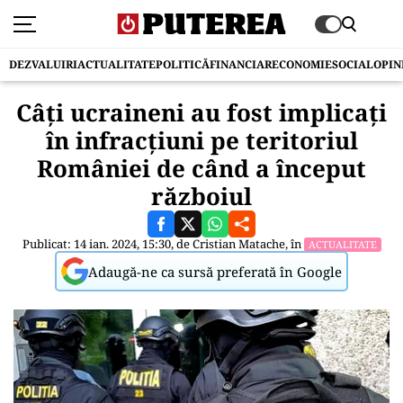
DEZVALUIRI
ACTUALITATE
POLITICĂ
FINANCIAR
ECONOMIE
SOCIAL
OPIN
Câți ucraineni au fost implicați
în infracțiuni pe teritoriul
României de când a început
războiul
Publicat: 14 ian. 2024, 15:30, de
Cristian Matache
, în
ACTUALITATE
Adaugă-ne ca sursă preferată în Google