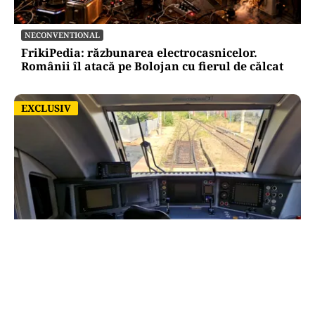
NECONVENTIONAL
FrikiPedia: răzbunarea electrocasnicelor.
Românii îl atacă pe Bolojan cu fierul de călcat
EXCLUSIV
EXCLUSIV
ACTUALITATE
Trenul rămâne o saună în România! CFR
Călători nu are încă aprobat bugetul de
venituri și cheltuieli pentru 2026