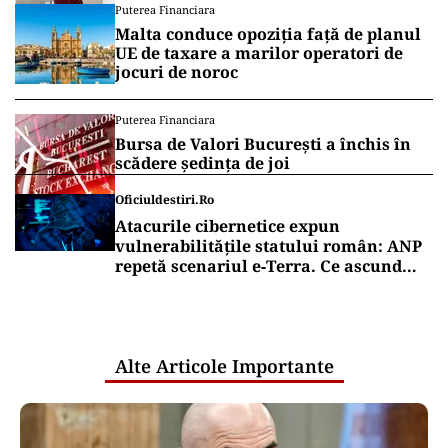
Puterea Financiara
Malta conduce opoziția față de planul
UE de taxare a marilor operatori de
jocuri de noroc
Puterea Financiara
Bursa de Valori București a închis în
scădere ședința de joi
Oficiuldestiri.ro
Atacurile cibernetice expun
vulnerabilitățile statului român: ANP
repetă scenariul e‑Terra. Ce ascund
comunicările oficiale și cine răspunde
pentru mentenanța IT a instituțiilor
publice
Alte Articole Importante